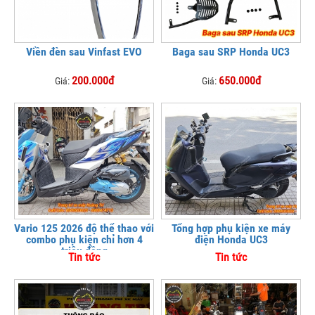
Viền đèn sau Vinfast EVO
Baga sau SRP Honda UC3
200.000đ
650.000đ
Giá:
Giá:
Vario 125 2026 độ thể thao với
Tổng hợp phụ kiện xe máy
combo phụ kiện chỉ hơn 4
điện Honda UC3
triệu đồng
Tin tức
Tin tức