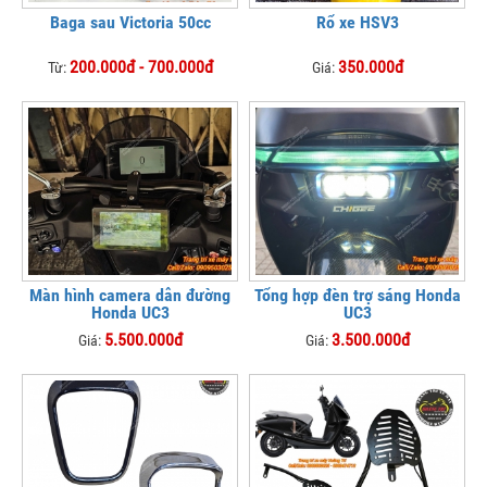
Baga sau Victoria 50cc
Rổ xe HSV3
200.000đ - 700.000đ
350.000đ
Từ:
Giá:
Màn hình camera dẫn đường
Tổng hợp đèn trợ sáng Honda
Honda UC3
UC3
5.500.000đ
3.500.000đ
Giá:
Giá: