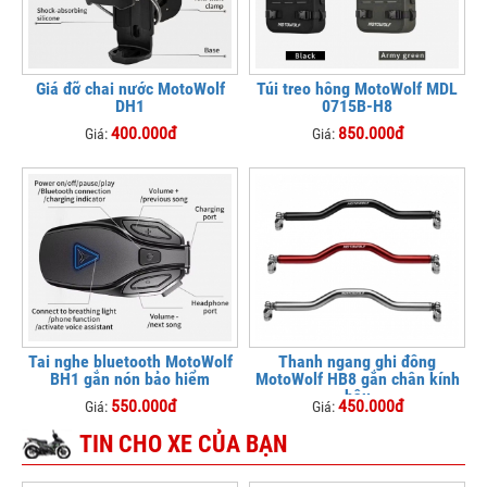
Giá đỡ chai nước MotoWolf
Túi treo hông MotoWolf MDL
DH1
0715B-H8
400.000đ
850.000đ
Giá:
Giá:
Tai nghe bluetooth MotoWolf
Thanh ngang ghi đông
BH1 gắn nón bảo hiểm
MotoWolf HB8 gắn chân kính
hậu
550.000đ
450.000đ
Giá:
Giá:
TIN CHO XE CỦA BẠN