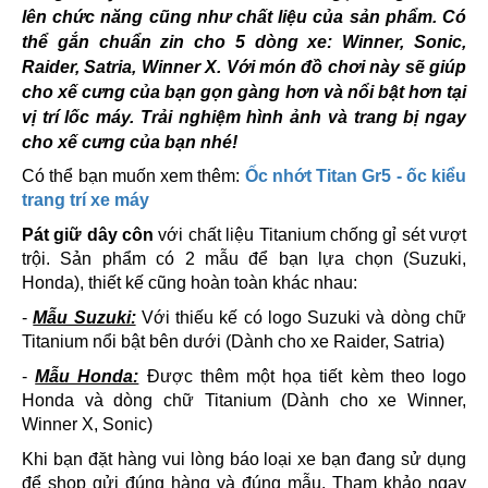
lên chức năng cũng như chất liệu của sản phẩm. Có
thể gắn chuẩn zin cho 5 dòng xe: Winner, Sonic,
Raider, Satria, Winner X. Với món đồ chơi này sẽ giúp
cho xế cưng của bạn gọn gàng hơn và nổi bật hơn tại
vị trí lốc máy. Trải nghiệm hình ảnh và trang bị ngay
cho xế cưng của bạn nhé!
Có thể bạn muốn xem thêm:
Ốc nhớt Titan Gr5 - ốc kiểu
trang trí xe máy
Pát giữ dây côn
với chất liệu Titanium chống gỉ sét vượt
trội. Sản phẩm có 2 mẫu để bạn lựa chọn (Suzuki,
Honda), thiết kế cũng hoàn toàn khác nhau:
-
Mẫu Suzuki:
Với thiếu kế có logo Suzuki và dòng chữ
Titanium nổi bật bên dưới (Dành cho xe Raider, Satria)
-
Mẫu Honda:
Được thêm một họa tiết kèm theo logo
Honda và dòng chữ Titanium (Dành cho xe Winner,
Winner X, Sonic)
Khi bạn đặt hàng vui lòng báo loại xe bạn đang sử dụng
để shop gửi đúng hàng và đúng mẫu. Tham khảo ngay