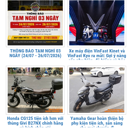
THÔNG BÁO TẠM NGHỈ 03
Xe máy điện VinFast Kinet và
NGÀY (24/07 - 26/07/2026)
VinFast Kyo ra mắt: Gợi ý nâng
cấp phụ kiện, độ kiểng và bảo
vệ xe tại
Honda CG125 tiện ích hơn với
Yamaha Gear hoàn thiện bộ
thùng Givi B27NX chính hãng
phụ kiện tiện ích, sẵn sàng
và kính chắn gió
cho mọi chuyến đi