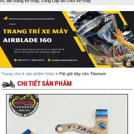
ng xe máy, cung cấp đồ chơi xe máy
Trang chủ
>
sản phẩm khác
> Pát giữ dây côn Titanium
CHI TIẾT SẢN PHẨM