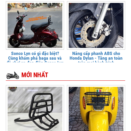
Sonco Lyn có gì đặc biệt?
Nâng cấp phanh ABS cho
Cùng khám phá baga sau và
Honda Dylan - Tăng an toàn
đồ chơi xe đạp điện Sonco Lyn
trên mọi hành trình
MỚI NHẤT