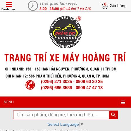
Thời gian làm việc:
0
Giỏ hàng
8:00 - 18:00
(Kể cả thứ 7 và CN)
Danh mục
(0286) 271 3025 - 0909 60 30 25
(0286) 686 3586 - 0909 47 47 13
MENU
Select Language
▼