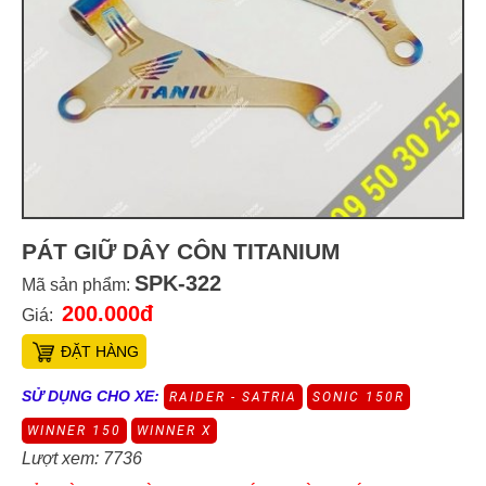
PÁT GIỮ DÂY CÔN TITANIUM
SPK-322
Mã sản phẩm:
200.000đ
Giá:
ĐẶT HÀNG
SỬ DỤNG CHO XE:
RAIDER - SATRIA
SONIC 150R
WINNER 150
WINNER X
Lượt xem: 7736