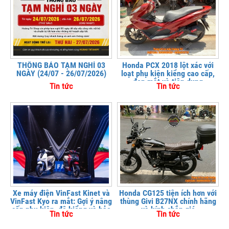
THÔNG BÁO TẠM NGHỈ 03
Honda PCX 2018 lột xác với
NGÀY (24/07 - 26/07/2026)
loạt phụ kiện kiểng cao cấp,
đẹp mắt và tiện dụng
Tin tức
Tin tức
Xe máy điện VinFast Kinet và
Honda CG125 tiện ích hơn với
VinFast Kyo ra mắt: Gợi ý nâng
thùng Givi B27NX chính hãng
cấp phụ kiện, độ kiểng và bảo
và kính chắn gió
Tin tức
Tin tức
vệ xe tại