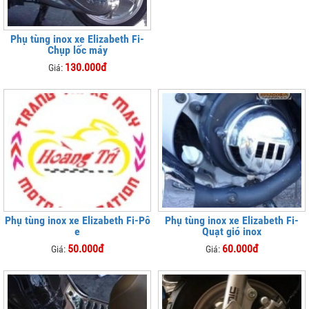
Phụ tùng inox xe Elizabeth Fi-
Chụp lốc máy
130.000đ
Giá:
Phụ tùng inox xe Elizabeth Fi-Pô
Phụ tùng inox xe Elizabeth Fi-
e
Quạt gió inox
50.000đ
60.000đ
Giá:
Giá: