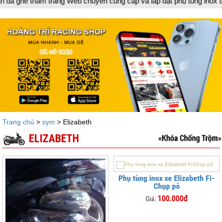
thăm trang Web chuyên cung cấp và lắp đặt phụ tùng inox trang trí 
Trang chủ
>
sym
> Elizabeth
ELIZABETH
Phụ tùng inox xe Elizabeth Fi-
Chụp pô
100.000đ
Giá: