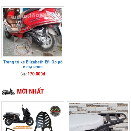
Trang trí xe Elizabeth Efi-Ốp pô
e mạ crom
170.000đ
Giá:
MỚI NHẤT