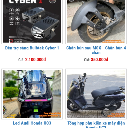
Đèn trợ sáng Bulbtek Cyber 1
Chắn bùn sau MSX - Chắn bùn 4
chân
2.100.000đ
350.000đ
Giá:
Giá:
Led Audi Honda UC3
Tổng hợp phụ kiện xe máy điện
Honda UC3