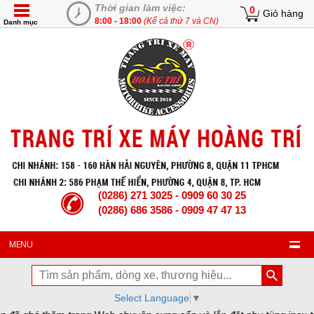
Thời gian làm việc:
0
Giỏ hàng
8:00 - 18:00
(Kể cả thứ 7 và CN)
Danh mục
(0286) 271 3025 - 0909 60 30 25
(0286) 686 3586 - 0909 47 47 13
MENU
Select Language
▼