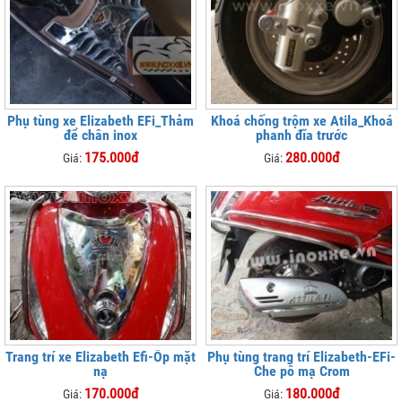
Phụ tùng xe Elizabeth EFi_Thảm
Khoá chống trộm xe Atila_Khoá
để chân inox
phanh đĩa trước
175.000đ
280.000đ
Giá:
Giá:
Trang trí xe Elizabeth Efi-Ốp mặt
Phụ tùng trang trí Elizabeth-EFi-
nạ
Che pô mạ Crom
170.000đ
180.000đ
Giá:
Giá: