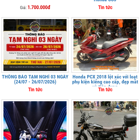
1.700.000đ
Tin tức
Giá:
THÔNG BÁO TẠM NGHỈ 03 NGÀY
Honda PCX 2018 lột xác với loạt
(24/07 - 26/07/2026)
phụ kiện kiểng cao cấp, đẹp mắt
và tiện dụng
Tin tức
Tin tức