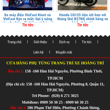
Xe máy điện VinFast Kinet và
Honda CG125 tiện ích hơn với
VinFast Kyo ra mắt: Gợi ý nâng
thùng Givi B27NX chính hãng và
cấp phụ kiện, độ kiểng và bảo vệ
kính chắn gió
Tin tức
Tin tức
xe tại
Trang chủ
Giới thiệu
Dịch vụ
Tin tức
Liên hệ
Khuyến mãi
CỬA HÀNG PHỤ TÙNG TRANG TRÍ XE HOÀNG TRÍ
Địa chỉ 1:
158 -160 Hàn Hải Nguyên, Phường Bình Thới,
TP.HCM
(Địa chỉ cũ: 158 -160 Hàn Hải Nguyên, Phường 8, Quận 11,
TP.HCM)
Tel Phone:
(028) 6 271 3025
Mobifone: 0909 50 30 25 - 0909 60 30 25
Địa chỉ 2:
586 Phạm Thế Hiển, Phường Chánh Hưng,