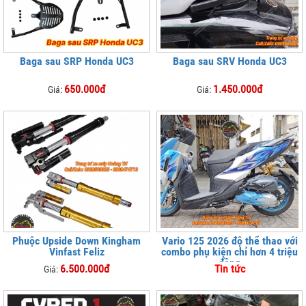
Baga sau SRP Honda UC3
Baga sau SRV Honda UC3
650.000đ
1.450.000đ
Giá:
Giá:
Phuộc Upside Down Kingham
Vario 125 2026 độ thể thao với
Vinfast Feliz
combo phụ kiện chỉ hơn 4 triệu
đồng
6.500.000đ
Tin tức
Giá: