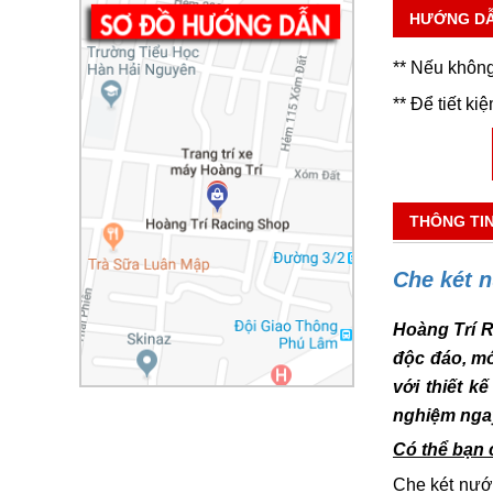
HƯỚNG D
** Nếu không
** Để tiết ki
THÔNG TI
Che két 
Hoàng Trí R
độc đáo, mớ
với thiết k
nghiệm ngay
Có thể bạn 
Che két nướ