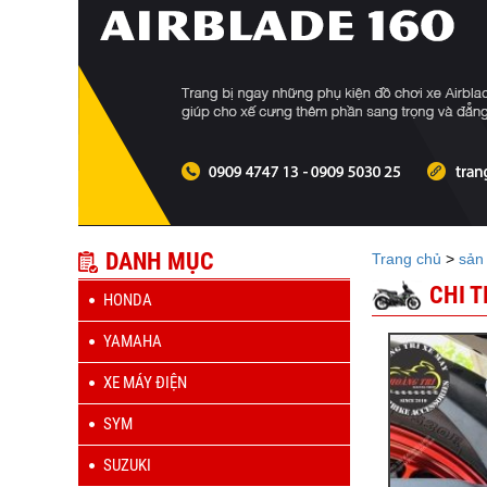
DANH MỤC
Trang chủ
>
sản
CHI 
HONDA
YAMAHA
XE MÁY ĐIỆN
SYM
SUZUKI