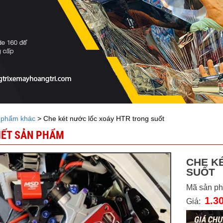
 phẩm khác
> Che két nước lốc xoáy HTR trong suốt
TIẾT SẢN PHẨM
CHE K
SUỐT
Mã sản p
1.3
Giá: