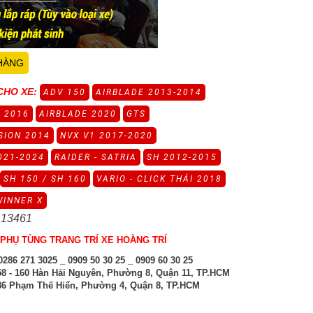
HÀNG
CHO XE:
ADV 150
AIRBLADE 2013-2014
 2016
AIRBLADE 2020
GTS
SION 2014
NVX V1 2017-2020
021-2024
RAIDER - SATRIA
SH 2012-2015
SH 150 / SH 160
VARIO - CLICK THÁI 2018
WINNER X
 13461
PHỤ TÙNG TRANG TRÍ XE HOÀNG TRÍ
286 271 3025 _ 0909 50 30 25 _ 0909 60 30 25
8 - 160 Hàn Hải Nguyên, Phường 8, Quận 11, TP.HCM
6 Phạm Thế Hiển, Phường 4, Quận 8, TP.HCM