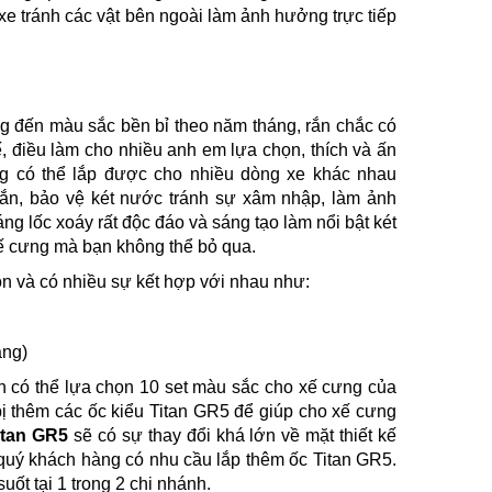
xe tránh các vật bên ngoài làm ảnh hưởng trực tiếp
g đến màu sắc bền bỉ theo năm tháng, rắn chắc có
, điều làm cho nhiều anh em lựa chọn, thích và ấn
ng có thể lắp được cho nhiều dòng xe khác nhau
n, bảo vệ két nước tránh sự xâm nhập, làm ảnh
g lốc xoáy rất độc đáo và sáng tạo làm nổi bật két
xế cưng mà bạn không thể bỏ qua.
n và có nhiều sự kết hợp với nhau như:
àng)
n có thể lựa chọn 10 set màu sắc cho xế cưng của
bị thêm các ốc kiểu Titan GR5 để giúp cho xế cưng
itan GR5
sẽ có sự thay đổi khá lớn về mặt thiết kế
 quý khách hàng có nhu cầu lắp thêm ốc Titan GR5.
suốt tại 1 trong 2 chi nhánh.