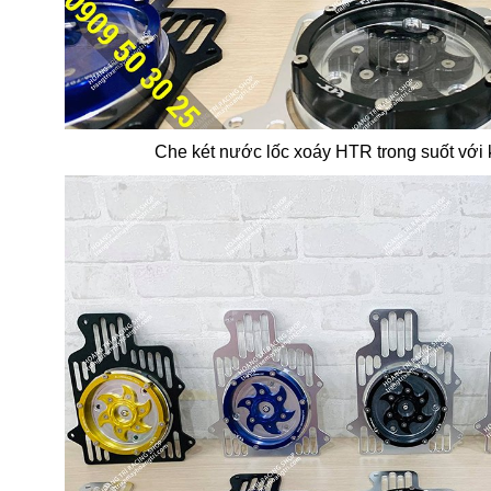
Che két nước lốc xoáy HTR trong suốt với