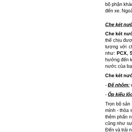
bộ phận khá
đến xe. Ngoà
Che két nướ
Che két nướ
thể chịu đượ
tượng với c
như:
PCX, S
hưởng đến ké
nước của bạn
Che két nướ
-
Đế nhôm:
c
-
Ốp kiểu lố
Trọn bộ sản
mình - thỏa 
thêm phẩn nổ
cũng như sự 
Đến và trải 