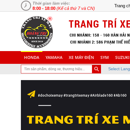
Thời gian làm việc:
Trang c
8:00 - 18:00
(Kể cả thứ 7 và CN)
HONDA
YAMAHA
XE MÁY ĐIỆN
SYM
SUZUKI
Select Lan
ã ghé thăm trang Web chuyên cung cấp và lắp đặt phụ tùng inox tran