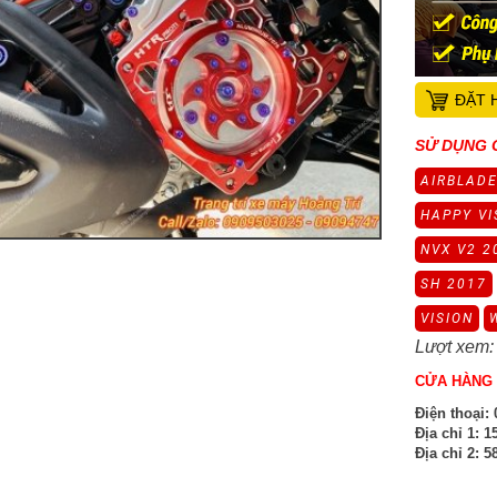
ĐẶT 
SỬ DỤNG 
AIRBLADE
HAPPY VI
NVX V2 2
SH 2017
VISION
Lượt xem:
CỬA HÀNG 
Điện thoại:
0
Địa chỉ 1:
15
Địa chỉ 2:
58