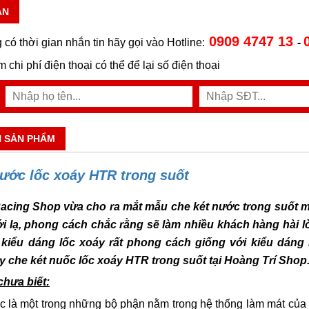
ẪN
0909 4747 13
 có thời gian nhắn tin hãy gọi vào Hotline:
-
ệm chi phí điện thoại có thể để lại số điện thoại
N SẢN PHẨM
nước lốc xoáy HTR trong suốt
acing Shop vừa cho ra mắt mẫu che két nước trong suốt mớ
i lạ, phong cách chắc rằng sẽ làm nhiều khách hàng hài l
ế kiểu dáng lốc xoáy rất phong cách giống với kiểu dáng l
 che két nuốc lốc xoáy HTR trong suốt tại Hoàng Trí Shop
chưa biết:
c
là một trong những bộ phận nằm trong hệ thống làm mát của xe