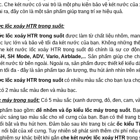
c.
Che két nước có vai trò là một phụ kiện
bảo vệ két nước của 
i ra, đây còn là một sản phẩm giúp trang trí xe hiệu quả.
c lốc xoáy HTR trong suốt:
c lốc xoáy HTR trong suốt
được làm từ chất liệu nhôm, man
c lực lớn và bảo vệ tối đa két nước của bạn. Không những thế
he két nước lốc xoáy HTR trong suốt đó chính là sự cơ độ
H, SH Mode, ADV, Vario, Airblade,...
Sản phẩm giúp che chắ
t nước từ bên ngoài. Ngoài ra, sản phẩm được thiết kế kiểu dán
 tối đa - đây là sản phẩm tạo ấn tượng, thu hút ánh nhìn trên 
c lốc xoáy HTR trong suốt
có nhiều màu sắc cho bạn lựa chọ
ó 2 màu sắc màu đen và màu bạc.
c máy trong suốt:
Có 5 màu sắc (xanh dương, đỏ, đen, cam, v
 phẩm bao gồm:
đế nhôm và ốp kiểu lốc máy trong suốt
. Bạ
sức sáng tạo màu sắc cho xế cưng của bạn. Bạn có thể trang 
i bật và thu hút hơn. Đảm bảo sau khi trang bị các
ốc kiểu T
nổi bật của xế cưng. Tuy nhiên sẽ phát sinh thêm chi phí nếu
nghiệm sự khác biệt khi gắn
che két nước lốc xoáy HTR
trong 