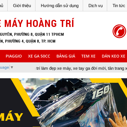
hủ
Giới thiệu
Hướng dẫn sử dụng
Dịch vụ
Tin tức
PIAGGIO
XE GA 50CC
BẢNG GIÁ
TEM XE
DÁN KEO XE
guage
▼
g trí làm đẹp xe máy, xe tay ga đời mới, tân trang xe máy, cung c