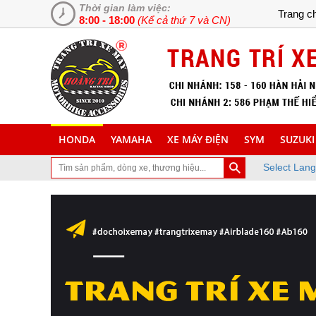
Thời gian làm việc:
Trang c
8:00 - 18:00
(Kể cả thứ 7 và CN)
HONDA
YAMAHA
XE MÁY ĐIỆN
SYM
SUZUKI
Select Lan
 ghé thăm trang Web chuyên cung cấp và lắp đặt phụ tùng inox trang