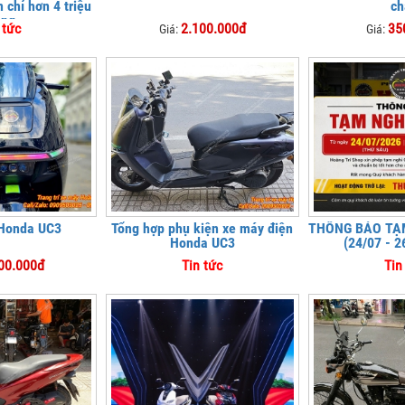
 chỉ hơn 4 triệu
ch
ồng
 tức
2.100.000đ
35
Giá:
Giá:
 Honda UC3
Tổng hợp phụ kiện xe máy điện
THÔNG BÁO TẠM
Honda UC3
(24/07 - 2
00.000đ
Tin tức
Tin