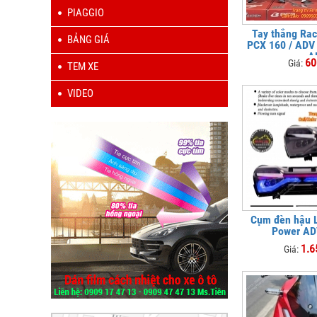
PIAGGIO
Tay thắng Rac
BẢNG GIÁ
PCX 160 / ADV 
A
60
Giá:
TEM XE
VIDEO
Cụm đèn hậu 
Power AD
1.6
Giá: