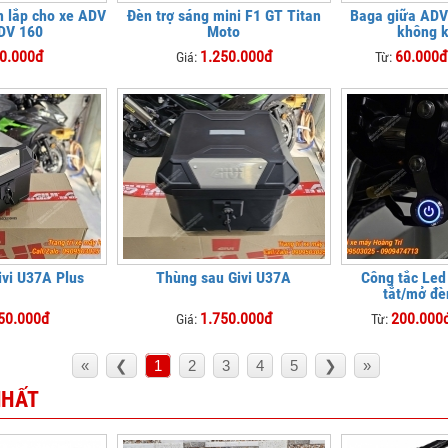
èn lắp cho xe ADV
Đèn trợ sáng mini F1 GT Titan
Baga giữa ADV
DV 160
Moto
không k
0.000đ
1.250.000đ
60.000đ
Giá:
Từ:
ivi U37A Plus
Thùng sau Givi U37A
Công tắc Led
tắt/mở đè
50.000đ
1.750.000đ
200.000đ
Giá:
Từ:
«
❮
1
2
3
4
5
❯
»
NHẤT