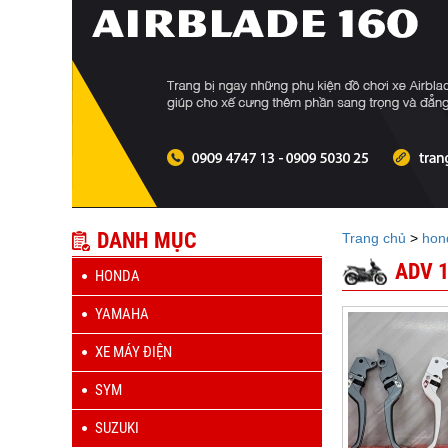
DANH MỤC
Trang chủ
>
hon
ADV 
HONDA
YAMAHA
XE MÁY ĐIỆN
SYM
SUZUKI