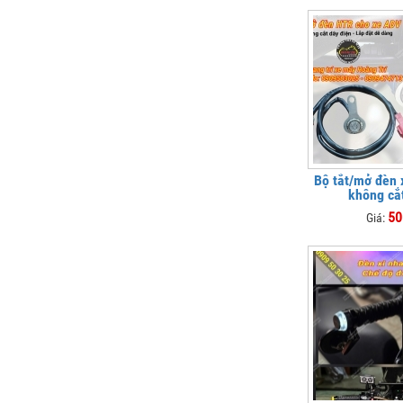
Bộ tắt/mở đèn
không cắ
50
Giá: