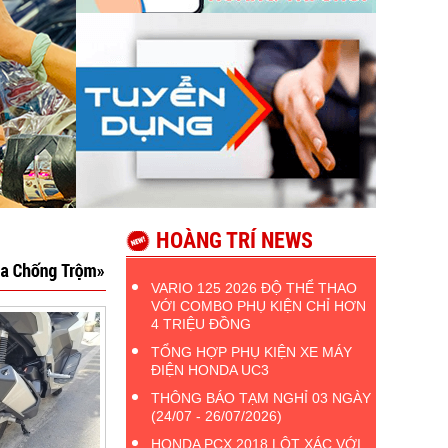
HOÀNG TRÍ NEWS
VARIO 125 2026 ĐỘ THỂ THAO
VỚI COMBO PHỤ KIỆN CHỈ HƠN
4 TRIỆU ĐỒNG
TỔNG HỢP PHỤ KIỆN XE MÁY
ĐIỆN HONDA UC3
THÔNG BÁO TẠM NGHỈ 03 NGÀY
(24/07 - 26/07/2026)
HONDA PCX 2018 LỘT XÁC VỚI