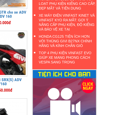
LOẠT PHỤ KIỆN KIỂNG CAO CẤP,
ĐẸP MẮT VÀ TIỆN DỤNG
GTR cho xe ADV
XE MÁY ĐIỆN VINFAST KINET VÀ
ADV 160
VINFAST KYO RA MẮT: GỢI Ý
0.000đ
NÂNG CẤP PHỤ KIỆN, ĐỘ KIỂNG
VÀ BẢO VỆ XE TẠI
HONDA CG125 TIỆN ÍCH HƠN
VỚI THÙNG GIVI B27NX CHÍNH
HÃNG VÀ KÍNH CHẮN GIÓ
TOP 4 PHỤ KIỆN VINFAST EVO
GIÚP XE MANG PHONG CÁCH
VESPA SANG TRỌNG
i SRX(S) ADV
/160
50.000đ