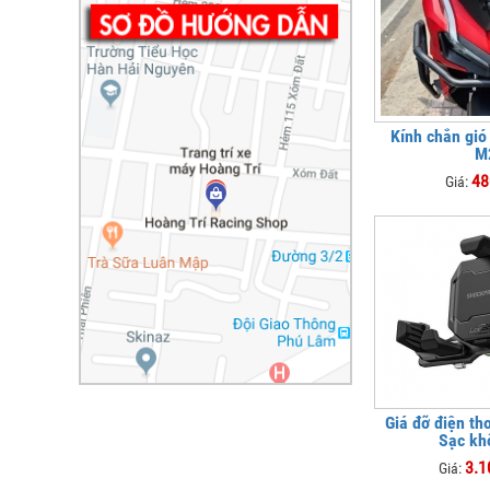
Kính chắn gi
M
48
Giá:
Giá đỡ điện th
Sạc kh
3.1
Giá: