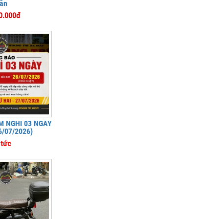
ân
0.000đ
 NGHỈ 03 NGÀY
6/07/2026)
 tức