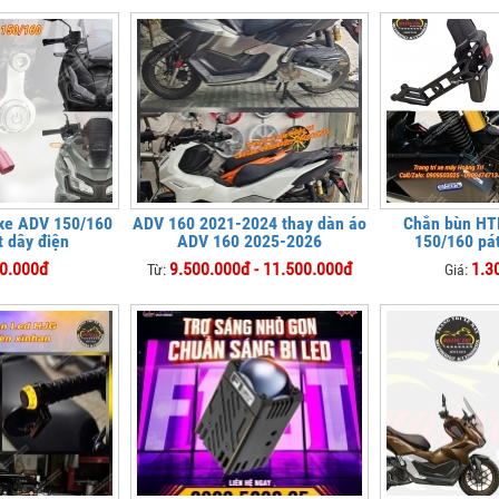
 xe ADV 150/160
ADV 160 2021-2024 thay dàn áo
Chắn bùn HT
t dây điện
ADV 160 2025-2026
150/160 pá
0.000đ
9.500.000đ - 11.500.000đ
1.3
Từ:
Giá: