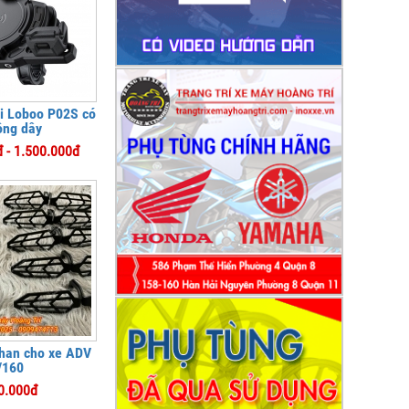
ại Loboo P02S có
ông dây
 - 1.500.000đ
nhan cho xe ADV
/160
0.000đ