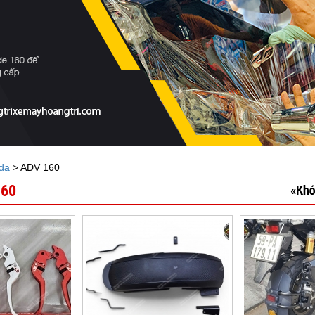
da
> ADV 160
160