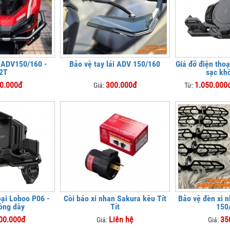
ó ADV150/160 -
Bảo vệ tay lái ADV 150/160
Giá đỡ điện tho
2T
sạc kh
0.000đ
300.000đ
1.050.000đ
Giá:
Từ:
oại Loboo P06 -
Còi báo xi nhan Sakura kêu Tít
Bảo vệ đèn xi 
ông dây
Tít
150
00.000đ
Liên hệ
35
Giá:
Giá: