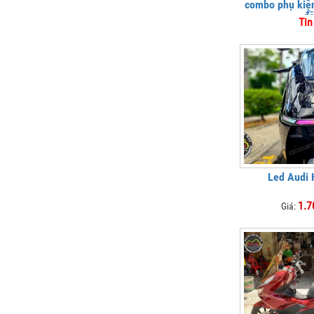
combo phụ kiện
đ
Tin
Led Audi
1.7
Giá: