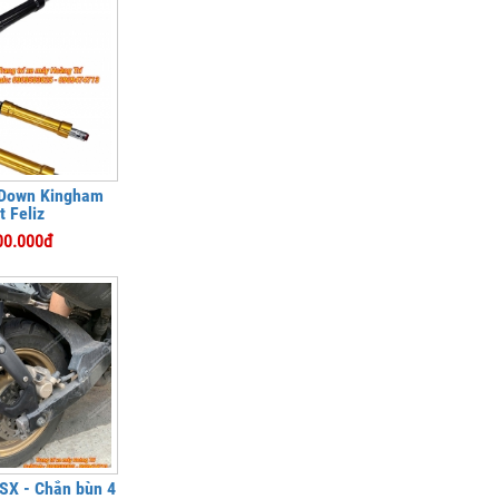
 Down Kingham
t Feliz
00.000đ
SX - Chắn bùn 4