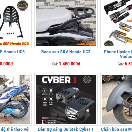
RP Honda UC3
Baga sau SRV Honda UC3
Phuộc Upside
Vinfas
0.000đ
1.450.000đ
6.5
Giá:
Giá:
 độ thể thao với
Đèn trợ sáng Bulbtek Cyber 1
Chắn bùn sau M