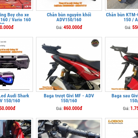
ing Boy cho xe
Chắn bùn nguyên khối
Chắn bùn KTM-
160 / Vario 160
ADV150/160
150 / 
BS
0.000đ
450.000đ
55
Giá:
Giá:
Led Audi Shark
Baga trượt Givi MF - ADV
Baga sau Giv
V 150/160
150/160
150
50.000đ
860.000đ
1.7
Giá:
Giá: