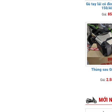
Gù tay lái có đ
150/A
85
Giá:
Thùng sau G
2.5
Giá:
MỚI 