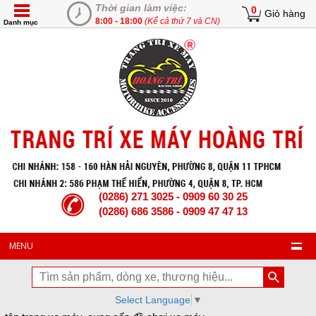
Thời gian làm việc:
0
Giỏ hàng
8:00 - 18:00
(Kể cả thứ 7 và CN)
Danh mục
(0286) 271 3025 - 0909 60 30 25
(0286) 686 3586 - 0909 47 47 13
MENU
Select Language
▼