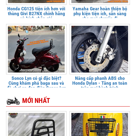
Honda CG125 tiện ích hơn với
Yamaha Gear hoàn thiện bộ
thùng Givi B27NX chính hãng
phụ kiện tiện ích, sẵn sàng
và kính chắn gió
cho mọi chuyến đi
Sonco Lyn có gì đặc biệt?
Nâng cấp phanh ABS cho
Cùng khám phá baga sau và
Honda Dylan - Tăng an toàn
đồ chơi xe đạp điện Sonco Lyn
trên mọi hành trình
MỚI NHẤT