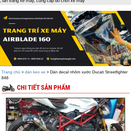
cấp đồ chơi xe máy
Trang chủ
>
dán keo xe
> Dán decal nhôm xước Ducati Streetfighter
848
CHI TIẾT SẢN PHẨM