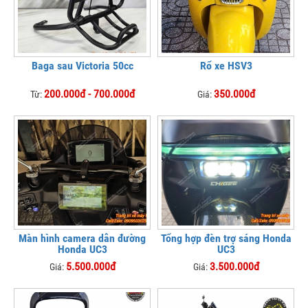
Baga sau Victoria 50cc
Rổ xe HSV3
200.000đ - 700.000đ
350.000đ
Từ:
Giá:
Màn hình camera dẫn đường
Tổng hợp đèn trợ sáng Honda
Honda UC3
UC3
5.500.000đ
3.500.000đ
Giá:
Giá: