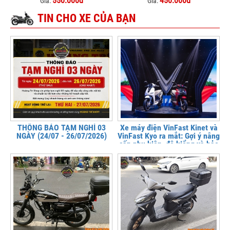
550.000đ
450.000đ
Giá:
Giá:
TIN CHO XE CỦA BẠN
THÔNG BÁO TẠM NGHỈ 03
Xe máy điện VinFast Kinet và
NGÀY (24/07 - 26/07/2026)
VinFast Kyo ra mắt: Gợi ý nâng
cấp phụ kiện, độ kiểng và bảo
vệ xe tại