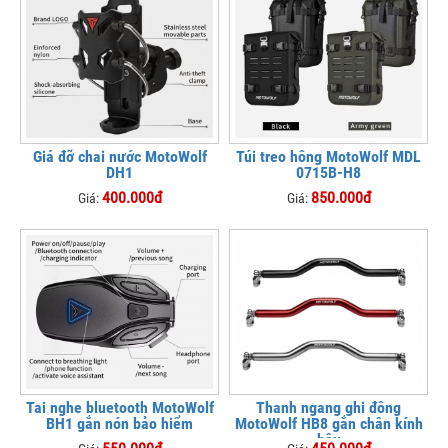
Giá đỡ chai nước MotoWolf
Túi treo hông MotoWolf MDL
DH1
0715B-H8
400.000đ
850.000đ
Giá:
Giá:
Tai nghe bluetooth MotoWolf
Thanh ngang ghi đông
BH1 gắn nón bảo hiểm
MotoWolf HB8 gắn chân kính
hậu