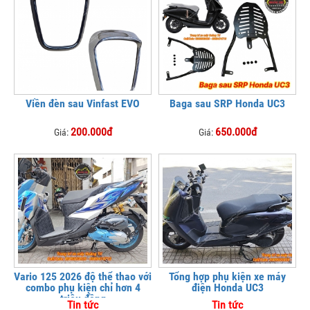
Viền đèn sau Vinfast EVO
Baga sau SRP Honda UC3
200.000đ
650.000đ
Giá:
Giá:
Vario 125 2026 độ thể thao với
Tổng hợp phụ kiện xe máy
combo phụ kiện chỉ hơn 4
điện Honda UC3
triệu đồng
Tin tức
Tin tức