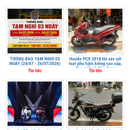
THÔNG BÁO TẠM NGHỈ 03
Honda PCX 2018 lột xác với
NGÀY (24/07 - 26/07/2026)
loạt phụ kiện kiểng cao cấp,
đẹp mắt và tiện dụng
Tin tức
Tin tức