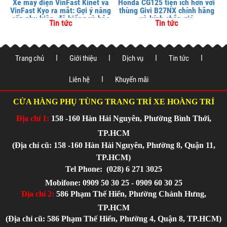
Xe máy điện VinFast Kinet và
Honda CG125 tiện ích hơn với
VinFast Kyo ra mắt: Gợi ý nâng
thùng Givi B27NX chính hãng
cấp phụ kiện, độ kiểng và bảo
và kính chắn gió
Tin tức
Tin tức
vệ xe tại
Trang chủ
Giới thiệu
Dịch vụ
Tin tức
Liên hệ
Khuyến mãi
CỬA HÀNG PHỤ TÙNG TRANG TRÍ XE HOÀNG TRÍ
Địa chỉ 1:
158 -160 Hàn Hải Nguyên, Phường Bình Thới,
TP.HCM
(Địa chỉ cũ: 158 -160 Hàn Hải Nguyên, Phường 8, Quận 11,
TP.HCM)
Tel Phone:
(028) 6 271 3025
Mobifone: 0909 50 30 25 - 0909 60 30 25
Địa chỉ 2:
586 Phạm Thế Hiển, Phường Chánh Hưng,
TP.HCM
(Địa chỉ cũ: 586 Phạm Thế Hiển, Phường 4, Quận 8, TP.HCM)