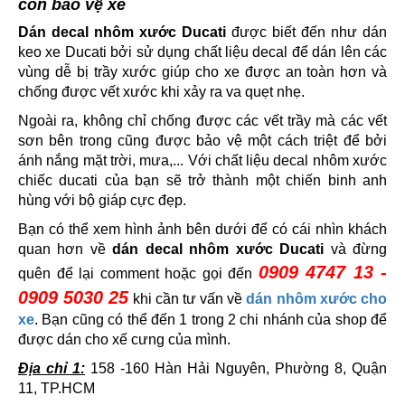
còn bảo vệ xe
Dán decal nhôm xước Ducati
được biết đến như dán
keo xe Ducati bởi sử dụng chất liệu decal để dán lên các
vùng dễ bị trầy xước giúp cho xe được an toàn hơn và
chống được vết xước khi xảy ra va quẹt nhẹ.
Ngoài ra, không chỉ chống được các vết trầy mà các vết
sơn bên trong cũng được bảo vệ một cách triệt để bởi
ánh nắng mặt trời, mưa,... Với chất liệu decal nhôm xước
chiếc ducati của bạn sẽ trở thành một chiến binh anh
hùng với bộ giáp cực đẹp.
Bạn có thể xem hình ảnh bên dưới để có cái nhìn khách
quan hơn về
dán decal nhôm xước Ducati
và đừng
0909 4747 13 -
quên để lại comment hoặc gọi đến
0909 5030 25
khi cần tư vấn về
dán nhôm xước cho
xe
. Bạn cũng có thể đến 1 trong 2 chi nhánh của shop để
được dán cho xế cưng của mình.
Địa chỉ 1:
158 -160 Hàn Hải Nguyên, Phường 8, Quận
11, TP.HCM