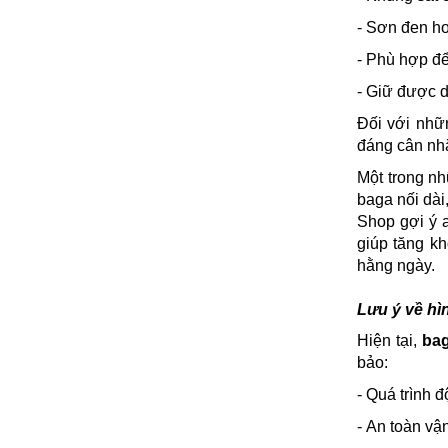
- Sơn đen ho
- Phù hợp đ
- Giữ được d
Đối với nhữ
đáng cân nh
Một trong n
baga nối dài
Shop gợi ý 
giúp tăng k
hằng ngày.
Lưu ý về hìn
Hiện tại,
bag
bảo:
- Quá trình 
- An toàn vậ