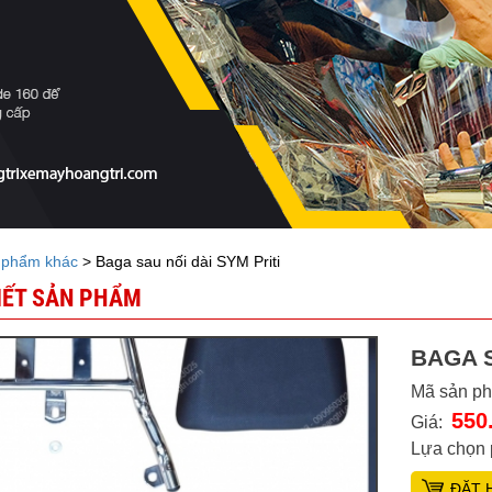
 phẩm khác
> Baga sau nối dài SYM Priti
TIẾT SẢN PHẨM
BAGA S
Mã sản p
550
Giá:
Lựa chọn 
ĐẶT 