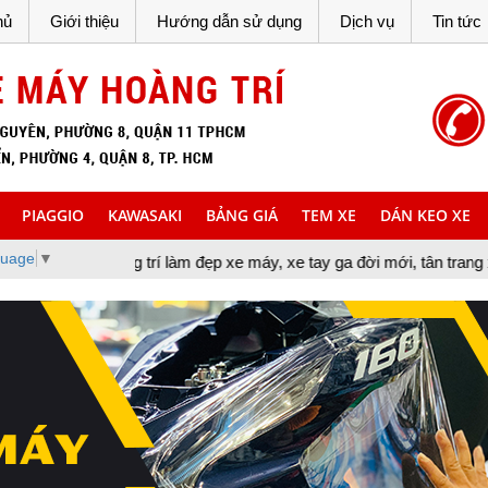
hủ
Giới thiệu
Hướng dẫn sử dụng
Dịch vụ
Tin tức
PIAGGIO
KAWASAKI
BẢNG GIÁ
TEM XE
DÁN KEO XE
guage
▼
 trang trí làm đẹp xe máy, xe tay ga đời mới, tân trang xe máy, cu