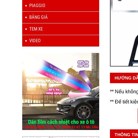
PIAGGIO
BẢNG GIÁ
TEM XE
VIDEO
HƯỚNG D
** Nếu không
** Để tiết ki
THÔNG TI