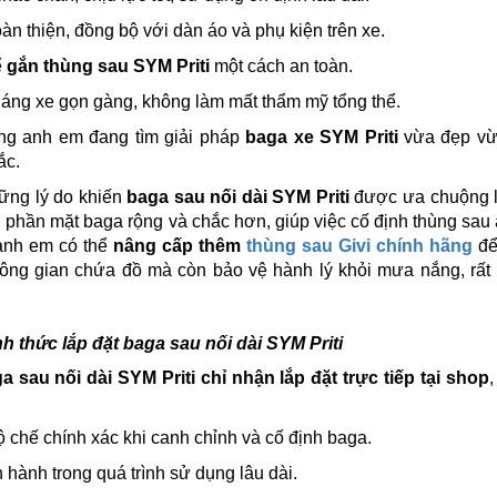
àn thiện, đồng bộ với dàn áo và phụ kiện trên xe.
ể
gắn thùng sau SYM Priti
một cách an toàn.
áng xe gọn gàng, không làm mất thẩm mỹ tổng thể.
ng anh em đang tìm giải pháp
baga xe SYM Priti
vừa đẹp vừa
ắc.
hững lý do khiến
baga sau nối dài SYM Priti
được ưa chuộng là
, phần mặt baga rộng và chắc hơn, giúp việc cố định thùng sau a
anh em có thể
nâng cấp thêm
thùng sau Givi chính hãng
để
hông gian chứa đồ mà còn bảo vệ hành lý khỏi mưa nắng, rất 
h thức lắp đặt baga sau nối dài SYM Priti
a sau nối dài SYM Priti
chỉ nhận lắp đặt trực tiếp tại shop
độ chế chính xác khi canh chỉnh và cố định baga.
n hành trong quá trình sử dụng lâu dài.