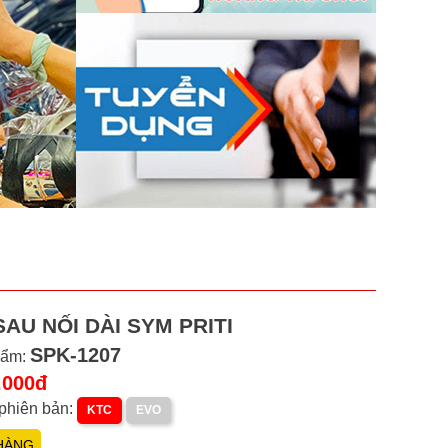
AU NỐI DÀI SYM PRITI
SPK-1207
hẩm:
.000đ
phiên bản:
KTC
EVO
HÀNG