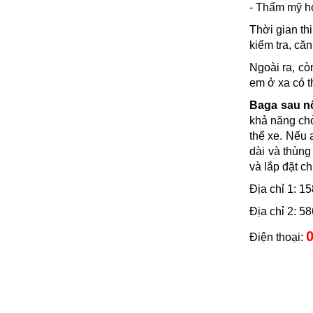
- Thẩm mỹ h
Thời gian th
kiểm tra, că
Ngoài ra, c
em ở xa có t
Baga sau nố
khả năng ch
thể xe. Nếu 
dài và thùng
và lắp đặt c
Địa chỉ 1: 
Địa chỉ 2: 
0
Điện thoại: