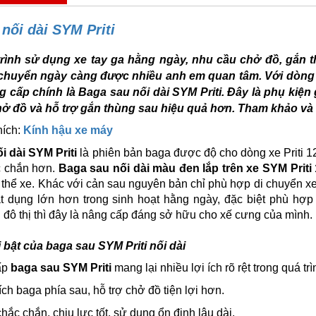
nối dài SYM Priti
rình sử dụng xe tay ga hằng ngày, nhu cầu chở đồ, gắn th
 chuyển ngày càng được nhiều anh em quan tâm. Với dòng x
 cấp chính là Baga sau nối dài SYM Priti. Đây là phụ kiện
ở đồ và hỗ trợ gắn thùng sau hiệu quả hơn. Tham khảo và
hích:
Kính hậu xe máy
i dài SYM Priti
là phiên bản baga được độ cho dòng xe Priti 12
c chắn hơn.
Baga sau nối dài màu đen lắp trên xe SYM Priti
 thể xe. Khác với cản sau nguyên bản chỉ phù hợp di chuyển xe
t dụng lớn hơn trong sinh hoạt hằng ngày, đặc biệt phù hợp
 đô thị thì đây là nâng cấp đáng sở hữu cho xế cưng của mình.
 bật của baga sau SYM Priti nối dài
ấp
baga sau SYM Priti
mang lại nhiều lợi ích rõ rệt trong quá tr
ích baga phía sau, hỗ trợ chở đồ tiện lợi hơn.
hắc chắn, chịu lực tốt, sử dụng ổn định lâu dài.