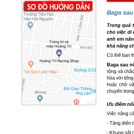
Baga sau 
Trong quá t
cho việc di
anh em nâng
khả năng ch
Có thể bạn t
Baga sau nố
rộng và chắ
hòa với tổng
hoặc chở vậ
chuyển trong
Ưu điểm nổi
Việc nâng c
- Tăng diện t
- Khung sắt c