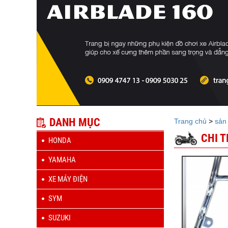
DANH MỤC
Trang chủ
>
sản
CHI 
HONDA
YAMAHA
XE MÁY ĐIỆN
SYM
SUZUKI