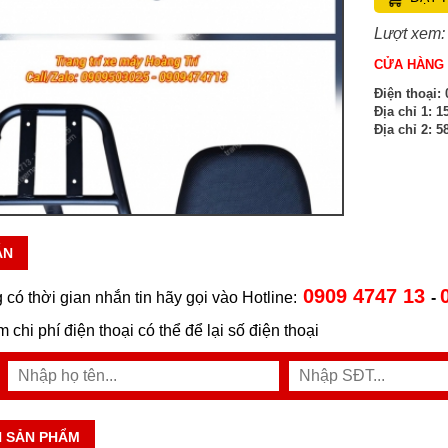
Lượt xem:
CỬA HÀNG 
Điện thoại:
0
Địa chỉ 1:
15
Địa chỉ 2:
58
ẪN
0909 4747 13
 có thời gian nhắn tin hãy gọi vào Hotline:
-
ệm chi phí điện thoại có thể để lại số điện thoại
N SẢN PHẨM