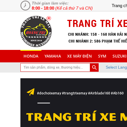
Thời gian làm việc:
Trang c
8:00 - 18:00
(Kể cả thứ 7 và CN)
HONDA
YAMAHA
XE MÁY ĐIỆN
SYM
SUZUKI
Select Lan
bạn đã ghé thăm trang Web chuyên cung cấp và lắp đặt phụ tùng inox