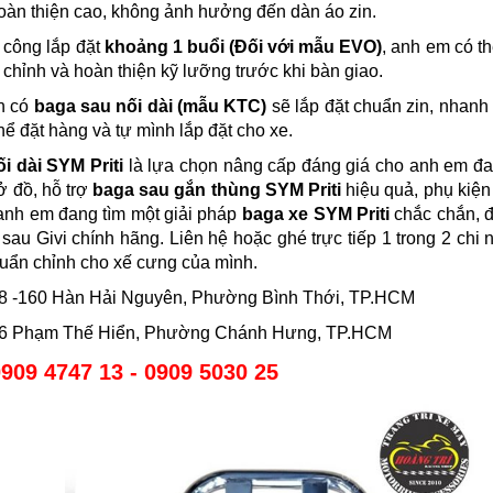
oàn thiện cao, không ảnh hưởng đến dàn áo zin.
i công lắp đặt
khoảng 1 buổi (Đối với mẫu EVO)
, anh em có th
n chỉnh và hoàn thiện kỹ lưỡng trước khi bàn giao.
òn có
baga sau nối dài (mẫu KTC)
sẽ lắp đặt chuẩn zin, nhan
hể đặt hàng và tự mình lắp đặt cho xe.
i dài SYM Priti
là lựa chọn nâng cấp đáng giá cho anh em đan
ở đồ, hỗ trợ
baga sau gắn thùng SYM Priti
hiệu quả, phụ kiện
anh em đang tìm một giải pháp
baga xe SYM Priti
chắc chắn, đ
 sau Givi chính hãng. Liên hệ hoặc ghé trực tiếp 1 trong 2 chi
huẩn chỉnh cho xế cưng của mình.
158 -160 Hàn Hải Nguyên, Phường Bình Thới, TP.HCM
586 Phạm Thế Hiển, Phường Chánh Hưng, TP.HCM
909 4747 13 - 0909 5030 25