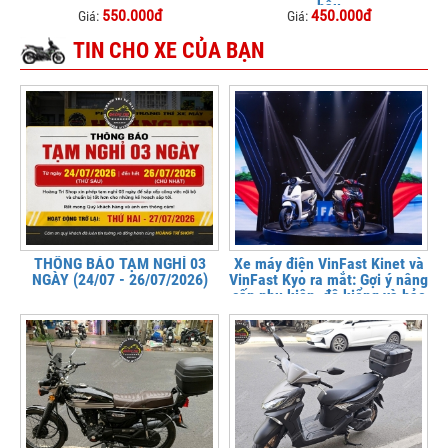
hậu
550.000đ
450.000đ
Giá:
Giá:
TIN CHO XE CỦA BẠN
THÔNG BÁO TẠM NGHỈ 03
Xe máy điện VinFast Kinet và
NGÀY (24/07 - 26/07/2026)
VinFast Kyo ra mắt: Gợi ý nâng
cấp phụ kiện, độ kiểng và bảo
vệ xe tại