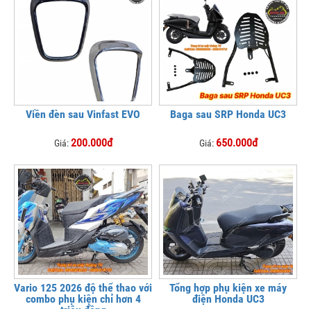
Viền đèn sau Vinfast EVO
Baga sau SRP Honda UC3
200.000đ
650.000đ
Giá:
Giá:
Vario 125 2026 độ thể thao với
Tổng hợp phụ kiện xe máy
combo phụ kiện chỉ hơn 4
điện Honda UC3
triệu đồng