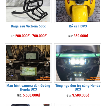
Baga sau Victoria 50cc
Rổ xe HSV3
200.000đ - 700.000đ
350.000đ
Từ:
Giá:
Màn hình camera dẫn đường
Tổng hợp đèn trợ sáng Honda
Honda UC3
UC3
5.500.000đ
3.500.000đ
Giá:
Giá: