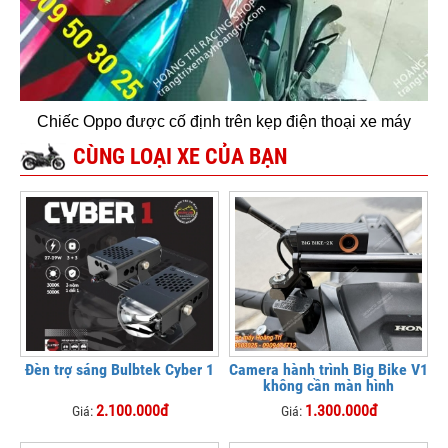
Chiếc Oppo được cố định trên kẹp điện thoại xe máy
CÙNG LOẠI XE CỦA BẠN
Đèn trợ sáng Bulbtek Cyber 1
Camera hành trình Big Bike V1
không cần màn hình
2.100.000đ
1.300.000đ
Giá:
Giá: