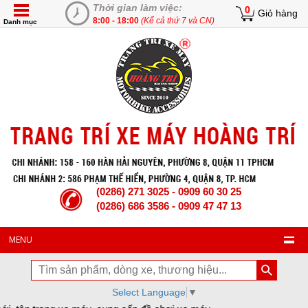
Thời gian làm việc:
0
Giỏ hàng
8:00 - 18:00
(Kể cả thứ 7 và CN)
Danh mục
(0286) 271 3025 - 0909 60 30 25
(0286) 686 3586 - 0909 47 47 13
MENU
Select Language
▼