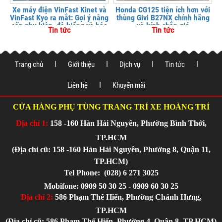
Xe máy điện VinFast Kinet và
Honda CG125 tiện ích hơn với
VinFast Kyo ra mắt: Gợi ý nâng
thùng Givi B27NX chính hãng
cấp phụ kiện, độ kiểng và bảo
và kính chắn gió
Tin tức
Tin tức
vệ xe tại
Trang chủ
Giới thiệu
Dịch vụ
Tin tức
Liên hệ
Khuyến mãi
CỬA HÀNG PHỤ TÙNG TRANG TRÍ XE HOÀNG TRÍ
Địa chỉ 1:
158 -160 Hàn Hải Nguyên, Phường Bình Thới,
TP.HCM
(Địa chỉ cũ: 158 -160 Hàn Hải Nguyên, Phường 8, Quận 11,
TP.HCM)
Tel Phone:
(028) 6 271 3025
Mobifone: 0909 50 30 25 - 0909 60 30 25
Địa chỉ 2:
586 Phạm Thế Hiển, Phường Chánh Hưng,
TP.HCM
(Địa chỉ cũ: 586 Phạm Thế Hiển, Phường 4, Quận 8, TP.HCM)