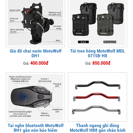
Giá đỡ chai nước MotoWolf
Túi treo hông MotoWolf MDL
DH1
0715B-H8
400.000đ
850.000đ
Giá:
Giá:
Tai nghe bluetooth MotoWolf
Thanh ngang ghi đông
BH1 gắn nón bảo hiểm
MotoWolf HB8 gắn chân kính