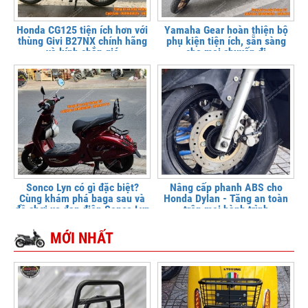
Honda CG125 tiện ích hơn với
Yamaha Gear hoàn thiện bộ
thùng Givi B27NX chính hãng
phụ kiện tiện ích, sẵn sàng
và kính chắn gió
cho mọi chuyến đi
Sonco Lyn có gì đặc biệt?
Nâng cấp phanh ABS cho
Cùng khám phá baga sau và
Honda Dylan - Tăng an toàn
đồ chơi xe đạp điện Sonco Lyn
trên mọi hành trình
MỚI NHẤT