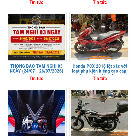
Tin tức
Tin tức
THÔNG BÁO TẠM NGHỈ 03
Honda PCX 2018 lột xác với
NGÀY (24/07 - 26/07/2026)
loạt phụ kiện kiểng cao cấp,
đẹp mắt và tiện dụng
Tin tức
Tin tức