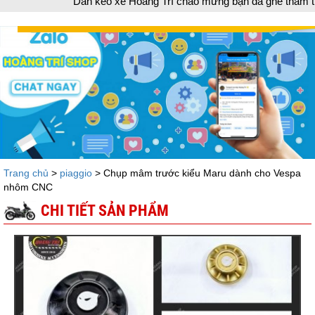
Dán keo xe Hoàng Trí chào mừng bạn đã ghé thăm trang Web chuyên
Trang chủ
>
piaggio
> Chụp mâm trước kiểu Maru dành cho Vespa
nhôm CNC
CHI TIẾT SẢN PHẨM