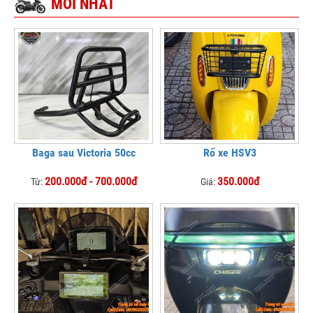
MỚI NHẤT
Baga sau Victoria 50cc
Rổ xe HSV3
200.000đ - 700.000đ
350.000đ
Từ:
Giá: