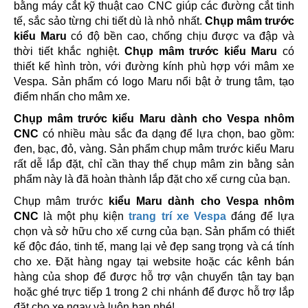
bằng máy cắt kỹ thuật cao CNC giúp các đường cắt tinh
tế, sắc sảo từng chi tiết dù là nhỏ nhất.
Chụp mâm trước
kiểu Maru
có độ bền cao, chống chịu được va đập và
thời tiết khắc nghiệt.
Chụp mâm trước kiểu Maru
có
thiết kế hình tròn, với đường kính phù hợp với mâm xe
Vespa. Sản phẩm có logo Maru nổi bật ở trung tâm, tạo
điểm nhấn cho mâm xe.
Chụp mâm trước kiểu Maru dành cho Vespa nhôm
CNC
có nhiều màu sắc đa dạng để lựa chọn, bao gồm:
đen, bạc, đỏ, vàng. Sản phẩm chụp mâm trước kiểu Maru
rất dễ lắp đặt, chỉ cần thay thế chụp mâm zin bằng sản
phẩm này là đã hoàn thành lắp đặt cho xế cưng của bạn.
Chụp mâm trước
kiểu Maru dành cho Vespa nhôm
CNC
là một phụ kiện
trang trí xe Vespa
đáng để lựa
chọn và sở hữu cho xế cưng của bạn. Sản phẩm có thiết
kế độc đáo, tinh tế, mang lại vẻ đẹp sang trọng và cá tính
cho xe. Đặt hàng ngay tại website hoặc các kênh bán
hàng của shop để được hỗ trợ vận chuyển tận tay bạn
hoặc ghé trực tiếp 1 trong 2 chi nhánh để được hỗ trợ lắp
đặt cho xe ngay và luôn bạn nhé!