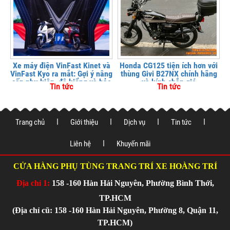
Xe máy điện VinFast Kinet và
Honda CG125 tiện ích hơn với
VinFast Kyo ra mắt: Gợi ý nâng
thùng Givi B27NX chính hãng
cấp phụ kiện, độ kiểng và bảo
và kính chắn gió
Tin tức
Tin tức
vệ xe tại
Trang chủ
Giới thiệu
Dịch vụ
Tin tức
Liên hệ
Khuyến mãi
CỬA HÀNG PHỤ TÙNG TRANG TRÍ XE HOÀNG TRÍ
Địa chỉ 1:
158 -160 Hàn Hải Nguyên, Phường Bình Thới,
TP.HCM
(Địa chỉ cũ: 158 -160 Hàn Hải Nguyên, Phường 8, Quận 11,
TP.HCM)