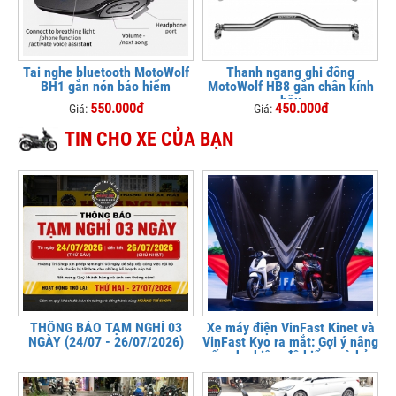
Tai nghe bluetooth MotoWolf
Thanh ngang ghi đông
BH1 gắn nón bảo hiểm
MotoWolf HB8 gắn chân kính
hậu
550.000đ
450.000đ
Giá:
Giá:
TIN CHO XE CỦA BẠN
THÔNG BÁO TẠM NGHỈ 03
Xe máy điện VinFast Kinet và
NGÀY (24/07 - 26/07/2026)
VinFast Kyo ra mắt: Gợi ý nâng
cấp phụ kiện, độ kiểng và bảo
vệ xe tại