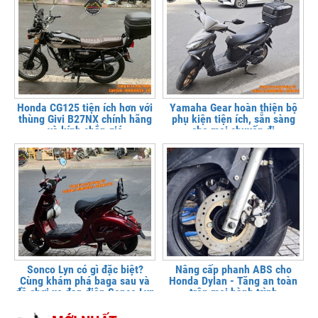
Honda CG125 tiện ích hơn với
Yamaha Gear hoàn thiện bộ
thùng Givi B27NX chính hãng
phụ kiện tiện ích, sẵn sàng
và kính chắn gió
cho mọi chuyến đi
Sonco Lyn có gì đặc biệt?
Nâng cấp phanh ABS cho
Cùng khám phá baga sau và
Honda Dylan - Tăng an toàn
đồ chơi xe đạp điện Sonco Lyn
trên mọi hành trình