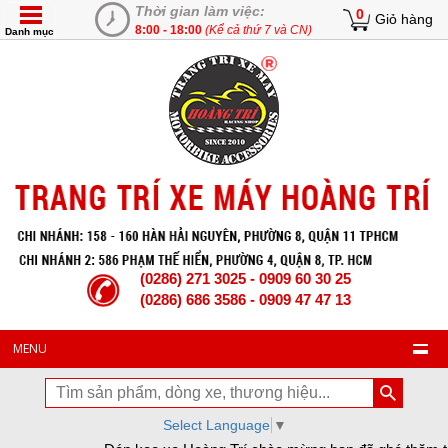
Thời gian làm việc:
0
Giỏ hàng
8:00 - 18:00
(Kể cả thứ 7 và CN)
Danh mục
(0286) 271 3025 - 0909 60 30 25
(0286) 686 3586 - 0909 47 47 13
MENU
Select Language
▼