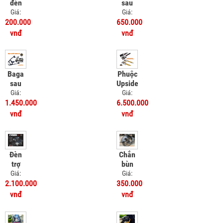
đèn
sau
sau
SRP
Giá:
Giá:
Vinfast
Honda
200.000
650.000
EVO
UC3
vnđ
vnđ
Baga
Phuộc
sau
Upside
SRV
Down
Giá:
Giá:
Honda
Kingham
1.450.000
6.500.000
UC3
Vinfast
vnđ
vnđ
Feliz
Đèn
Chắn
trợ
bùn
sáng
sau
Giá:
Giá:
Bulbtek
MSX -
2.100.000
350.000
Cyber
Chắn
vnđ
vnđ
1
bùn 4
chân