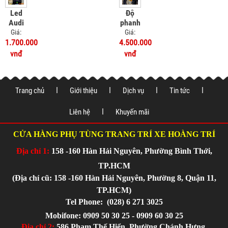
Led
Độ
Audi
phanh
Honda
ABS
Giá:
Giá:
UC3
cho xe
1.700.000
4.500.000
Honda
vnđ
vnđ
UC3
Trang chủ
Giới thiệu
Dịch vụ
Tin tức
Liên hệ
Khuyến mãi
CỬA HÀNG PHỤ TÙNG TRANG TRÍ XE HOÀNG TRÍ
Địa chỉ 1:
158 -160 Hàn Hải Nguyên, Phường Bình Thới,
TP.HCM
(Địa chỉ cũ: 158 -160 Hàn Hải Nguyên, Phường 8, Quận 11,
TP.HCM)
Tel Phone:
(028) 6 271 3025
Mobifone: 0909 50 30 25 - 0909 60 30 25
Địa chỉ 2:
586 Phạm Thế Hiển, Phường Chánh Hưng,