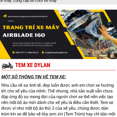
 cung cấp đồ chơi xe máy
TEM XE DYLAN
MỘT SỐ THÔNG TIN VỀ TEM XE:
Nhu cầu về sự tinh tế, đẹp luôn được anh em chơi xe hướng
tới cho xế yêu của mình. Thế nhưng, nhà sản xuất vẫn chưa
đáp ứng đủ sự mong đợi của người chơi xe thế nên việc tạo
nên một bộ áo mới dành cho xế yêu là điều cần thiết. Tem xe
được ví như một bộ áo thứ 2 của xế yêu, chúng được dán
trùm kín xe để bảo vệ lớp sơn zin (Tem Trùm) hay chỉ dán một