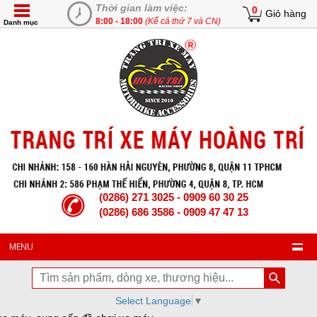
Thời gian làm việc:
0
Giỏ hàng
8:00 - 18:00
(Kể cả thứ 7 và CN)
Danh mục
(0286) 271 3025 - 0909 60 30 25
(0286) 686 3586 - 0909 47 47 13
MENU
Select Language
▼