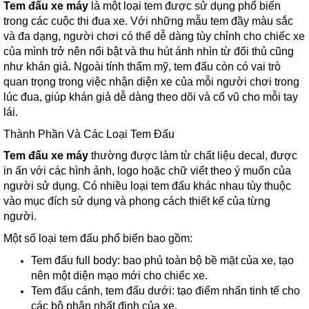
Tem đấu xe máy
là một loại tem được sử dụng phổ biến
trong các cuộc thi đua xe. Với những mẫu tem đầy màu sắc
và đa dạng, người chơi có thể dễ dàng tùy chỉnh cho chiếc xe
của mình trở nên nổi bật và thu hút ánh nhìn từ đối thủ cũng
như khán giả. Ngoài tính thẩm mỹ, tem đấu còn có vai trò
quan trọng trong việc nhận diện xe của mỗi người chơi trong
lúc đua, giúp khán giả dễ dàng theo dõi và cổ vũ cho mỗi tay
lái.
Thành Phần Và Các Loại Tem Đấu
Tem đấu xe máy
thường được làm từ chất liệu decal, được
in ấn với các hình ảnh, logo hoặc chữ viết theo ý muốn của
người sử dụng. Có nhiều loại tem đấu khác nhau tùy thuộc
vào mục đích sử dụng và phong cách thiết kế của từng
người.
Một số loại tem đấu phổ biến bao gồm:
Tem đấu full body: bao phủ toàn bộ bề mặt của xe, tạo
nên một diện mạo mới cho chiếc xe.
Tem đấu cánh, tem đấu dưới: tạo điểm nhấn tinh tế cho
các bộ phận nhất định của xe.