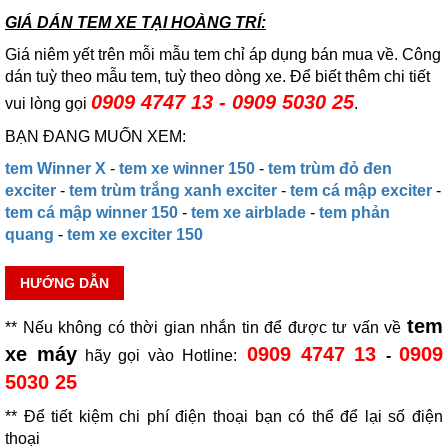
GIÁ DÁN TEM XE TẠI HOÀNG TRÍ:
Giá niêm yết trên mỗi mẫu tem chỉ áp dụng bán mua về. Công
dán tuỳ theo mẫu tem, tuỳ theo dòng xe. Để biết thêm chi tiết
0909 4747 13 - 0909 5030 25
vui lòng gọi
.
BẠN ĐANG MUỐN XEM:
tem Winner X
-
tem xe winner 150
-
tem trùm đỏ đen
exciter
-
tem trùm trắng xanh exciter
-
tem cá mập exciter
-
tem cá mập winner 150
-
tem xe airblade
-
tem phản
quang
-
tem xe exciter 150
HƯỚNG DẪN
tem
** Nếu không có thời gian nhắn tin để được tư vấn về
xe máy
0909 4747 13
0909
hãy gọi vào Hotline:
-
5030 25
** Để tiết kiệm chi phí điện thoại bạn có thể để lại số điện
thoại