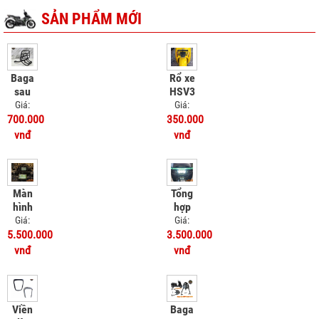
SẢN PHẨM MỚI
Baga
Rổ xe
sau
HSV3
Victoria
Giá:
Giá:
50cc
700.000
350.000
vnđ
vnđ
Màn
Tổng
hình
hợp
camera
đèn
Giá:
Giá:
dẫn
trợ
5.500.000
3.500.000
đường
sáng
vnđ
vnđ
Honda
Honda
UC3
UC3
Viền
Baga