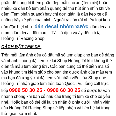
phần để trang trí thêm phần đẹp mắt cho xe (Tem rời) hoặc
nhiều xe dán bộ tem phản quang để thu hút ánh nhìn khi về
đêm (Tem phản quang) hay chỉ đơn giản là dán keo xe để
chống trầy xế yêu của mình. Ngoài ra còn rất nhiều loại keo
dán decal nhôm xước
dán đặc biệt như:
, dán decao
crom, dán decal đổi màu,... Tất cả dịch vụ ấy đều có tại
Hoàng Trí Racing Shop.
CÁCH ĐẶT TEM XE:
Trên mỗi tấm ảnh đều có đặt mã số tem giúp cho bạn dễ dàng
và nhanh chóng đặt tem xe tại Shop Hoàng Trí khi không thể
diễn tả mẫu tem bằng lời . Các bạn cũng có thể điền mã số
vào khung tìm kiếm giúp cho bạn tìm được ảnh của mẫu tem
mà bạn đã ưng ý khi đặt tem với nhân viên của Shop nhé.
Hoàng Trí nhận giao tem trên toàn Quốc . Vui lòng call trực
0909 50 30 25 - 0909 60 30 25
tiếp
để được tư vấn
nhanh chóng khi bạn có nhu cầu trang trí tem xe cho xế yêu
nhé. Hoặc bạn có thể để lại tin nhắn ở phía dưới, nhân viên
của Hoàng Trí Racing Shop sẽ tiếp nhận và liên hệ lại trong
thời gian sớm nhất.