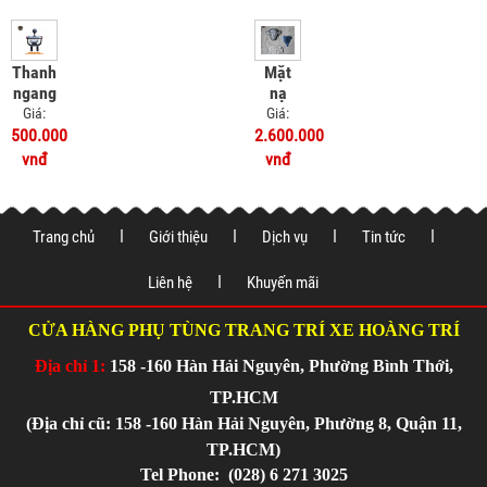
160
hợp
2025-
thanh
2026
ngang
Thanh
Mặt
GPS
ngang
nạ
cho xe
GPS
kính
Giá:
Giá:
Yamaha
PCX
chắn
500.000
2.600.000
NMAX
160
gió
vnđ
vnđ
155
tích
NMAX
hợp
155
móc
kiểu
treo
XMAX
Trang chủ
Giới thiệu
Dịch vụ
Tin tức
đồ
300
Liên hệ
Khuyến mãi
CỬA HÀNG PHỤ TÙNG TRANG TRÍ XE HOÀNG TRÍ
Địa chỉ 1:
158 -160 Hàn Hải Nguyên, Phường Bình Thới,
TP.HCM
(Địa chỉ cũ: 158 -160 Hàn Hải Nguyên, Phường 8, Quận 11,
TP.HCM)
Tel Phone:
(028) 6 271 3025