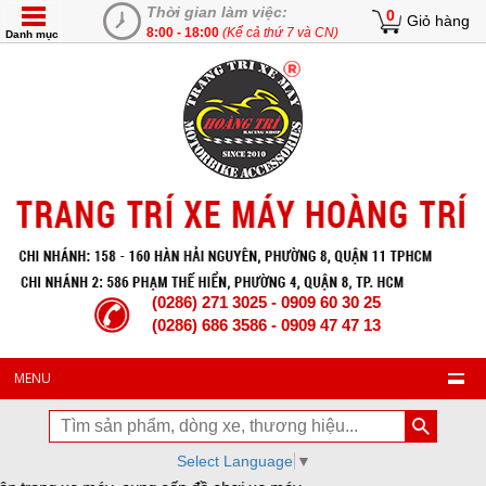
Thời gian làm việc:
0
Giỏ hàng
8:00 - 18:00
(Kể cả thứ 7 và CN)
Danh mục
(0286) 271 3025 - 0909 60 30 25
(0286) 686 3586 - 0909 47 47 13
MENU
Select Language
▼