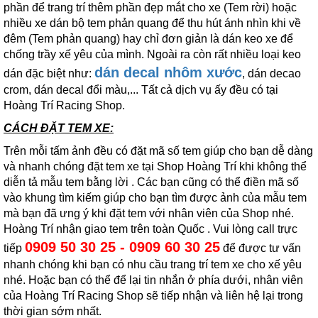
phần để trang trí thêm phần đẹp mắt cho xe (Tem rời) hoặc
nhiều xe dán bộ tem phản quang để thu hút ánh nhìn khi về
đêm (Tem phản quang) hay chỉ đơn giản là dán keo xe để
chống trầy xế yêu của mình. Ngoài ra còn rất nhiều loại keo
dán decal nhôm xước
dán đặc biệt như:
, dán decao
crom, dán decal đổi màu,... Tất cả dịch vụ ấy đều có tại
Hoàng Trí Racing Shop.
CÁCH ĐẶT TEM XE:
Trên mỗi tấm ảnh đều có đặt mã số tem giúp cho bạn dễ dàng
và nhanh chóng đặt tem xe tại Shop Hoàng Trí khi không thể
diễn tả mẫu tem bằng lời . Các bạn cũng có thể điền mã số
vào khung tìm kiếm giúp cho bạn tìm được ảnh của mẫu tem
mà bạn đã ưng ý khi đặt tem với nhân viên của Shop nhé.
Hoàng Trí nhận giao tem trên toàn Quốc . Vui lòng call trực
0909 50 30 25 - 0909 60 30 25
tiếp
để được tư vấn
nhanh chóng khi bạn có nhu cầu trang trí tem xe cho xế yêu
nhé. Hoặc bạn có thể để lại tin nhắn ở phía dưới, nhân viên
của Hoàng Trí Racing Shop sẽ tiếp nhận và liên hệ lại trong
thời gian sớm nhất.