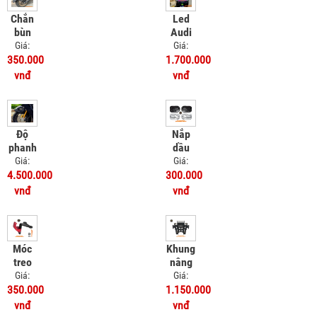
Chắn
Led
bùn
Audi
sau
Honda
Giá:
Giá:
MSX -
UC3
350.000
1.700.000
Chắn
vnđ
vnđ
bùn 4
chân
Độ
Nắp
phanh
dầu
ABS
nhôm
Giá:
Giá:
cho xe
CNC
4.500.000
300.000
Honda
Dat
vnđ
vnđ
UC3
Bike
Quantum
Móc
Khung
treo
nâng
đồ
kính
Giá:
Giá:
dành
chắn
350.000
1.150.000
cho
gió
vnđ
vnđ
PCX
tích