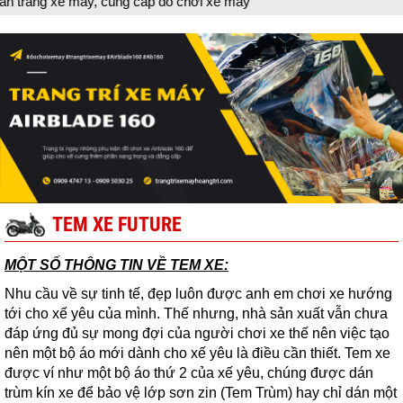
ang xe máy, cung cấp đồ chơi xe máy
TEM XE FUTURE
MỘT SỐ THÔNG TIN VỀ TEM XE:
Nhu cầu về sự tinh tế, đẹp luôn được anh em chơi xe hướng
tới cho xế yêu của mình. Thế nhưng, nhà sản xuất vẫn chưa
đáp ứng đủ sự mong đợi của người chơi xe thế nên việc tạo
nên một bộ áo mới dành cho xế yêu là điều cần thiết. Tem xe
được ví như một bộ áo thứ 2 của xế yêu, chúng được dán
trùm kín xe để bảo vệ lớp sơn zin (Tem Trùm) hay chỉ dán một