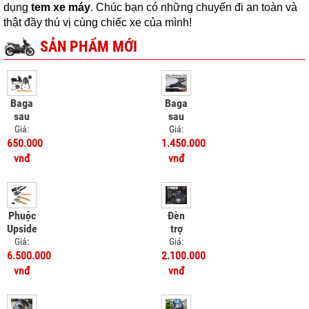
dụng
tem xe máy
. Chúc bạn có những chuyến đi an toàn và
thật đầy thú vị cùng chiếc xe của mình!
SẢN PHẨM MỚI
Baga
Baga
sau
sau
SRP
SRV
Giá:
Giá:
Honda
Honda
650.000
1.450.000
UC3
UC3
vnđ
vnđ
Phuộc
Đèn
Upside
trợ
Down
sáng
Giá:
Giá:
Kingham
Bulbtek
6.500.000
2.100.000
Vinfast
Cyber
vnđ
vnđ
Feliz
1