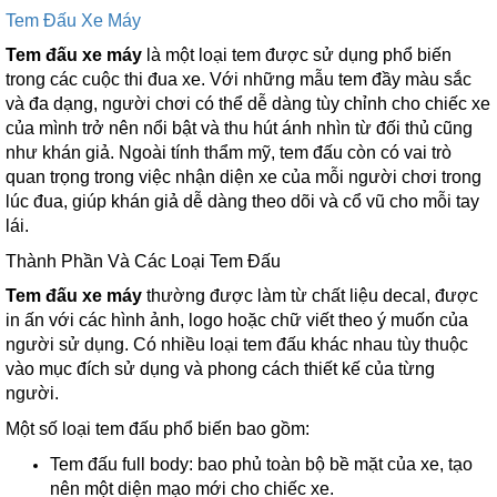
Tem Đấu Xe Máy
Tem đấu xe máy
là một loại tem được sử dụng phổ biến
trong các cuộc thi đua xe. Với những mẫu tem đầy màu sắc
và đa dạng, người chơi có thể dễ dàng tùy chỉnh cho chiếc xe
của mình trở nên nổi bật và thu hút ánh nhìn từ đối thủ cũng
như khán giả. Ngoài tính thẩm mỹ, tem đấu còn có vai trò
quan trọng trong việc nhận diện xe của mỗi người chơi trong
lúc đua, giúp khán giả dễ dàng theo dõi và cổ vũ cho mỗi tay
lái.
Thành Phần Và Các Loại Tem Đấu
Tem đấu xe máy
thường được làm từ chất liệu decal, được
in ấn với các hình ảnh, logo hoặc chữ viết theo ý muốn của
người sử dụng. Có nhiều loại tem đấu khác nhau tùy thuộc
vào mục đích sử dụng và phong cách thiết kế của từng
người.
Một số loại tem đấu phổ biến bao gồm:
Tem đấu full body: bao phủ toàn bộ bề mặt của xe, tạo
nên một diện mạo mới cho chiếc xe.