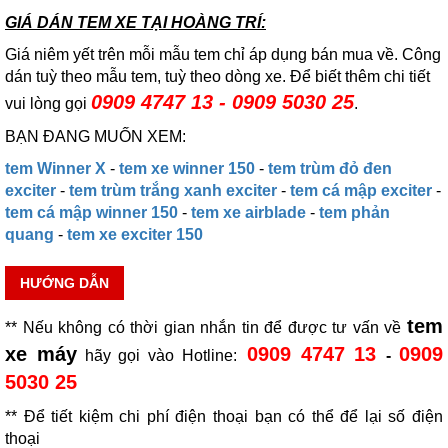
GIÁ DÁN TEM XE TẠI HOÀNG TRÍ:
Giá niêm yết trên mỗi mẫu tem chỉ áp dụng bán mua về. Công
dán tuỳ theo mẫu tem, tuỳ theo dòng xe. Để biết thêm chi tiết
0909 4747 13 - 0909 5030 25
vui lòng gọi
.
BẠN ĐANG MUỐN XEM:
tem Winner X
-
tem xe winner 150
-
tem trùm đỏ đen
exciter
-
tem trùm trắng xanh exciter
-
tem cá mập exciter
-
tem cá mập winner 150
-
tem xe airblade
-
tem phản
quang
-
tem xe exciter 150
HƯỚNG DẪN
tem
** Nếu không có thời gian nhắn tin để được tư vấn về
xe máy
0909 4747 13
0909
hãy gọi vào Hotline:
-
5030 25
** Để tiết kiệm chi phí điện thoại bạn có thể để lại số điện
thoại