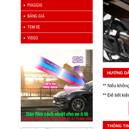
PIAGGIO
BẢNG GIÁ
TEM XE
VIDEO
HƯỚNG D
** Nếu không
** Để tiết ki
THÔNG TI