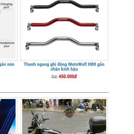
gắn nón
Thanh ngang ghi đông MotoWolf HB8 gắn
chân kính hậu
450.000đ
Giá: