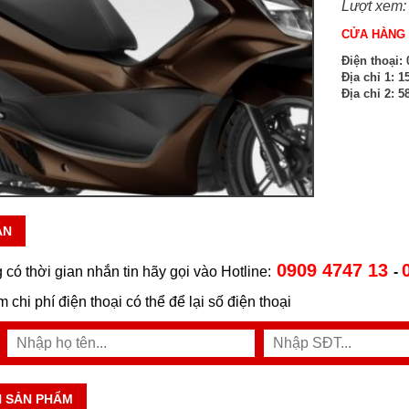
Lượt xem:
CỬA HÀNG 
Điện thoại:
0
Địa chỉ 1:
15
Địa chỉ 2:
58
ẪN
0909 4747 13
 có thời gian nhắn tin hãy gọi vào Hotline:
-
ệm chi phí điện thoại có thể để lại số điện thoại
N SẢN PHẨM