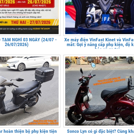
TẠM NGHỈ 03 NGÀY (24/07 -
Xe máy điện VinFast Kinet và VinFa
26/07/2026)
mắt: Gợi ý nâng cấp phụ kiện, độ 
bảo vệ xe tại
 hoàn thiện bộ phụ kiện tiện
Sonco Lyn có gì đặc biệt? Cùng k