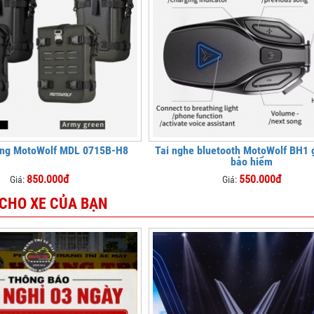
hông MotoWolf MDL 0715B-H8
Tai nghe bluetooth MotoWolf BH1 
bảo hiểm
850.000đ
550.000đ
Giá:
Giá:
 CHO XE CỦA BẠN