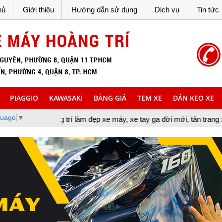
hủ
Giới thiệu
Hướng dẫn sử dụng
Dịch vụ
Tin tức
PIAGGIO
KAWASAKI
BẢNG GIÁ
TEM XE
DÁN KEO XE
guage
▼
ng trí làm đẹp xe máy, xe tay ga đời mới, tân trang xe máy, cung c