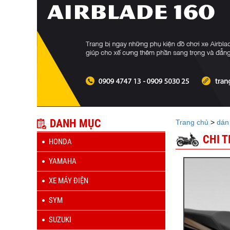
DANH MỤC
Trang chủ
>
dán
CHI 
HONDA
YAMAHA
XE MÁY ĐIỆN
SYM
SUZUKI