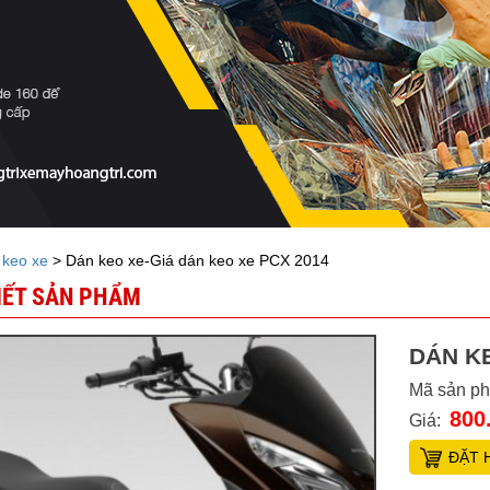
 keo xe
> Dán keo xe-Giá dán keo xe PCX 2014
TIẾT SẢN PHẨM
DÁN KE
Mã sản p
800
Giá:
ĐẶT 