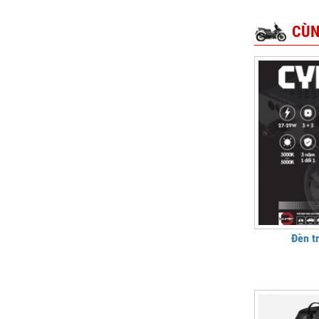
CÙN
Đèn t