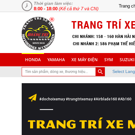
Thời gian làm việc:
Trang c
8:00 - 18:00
(Kể cả thứ 7 và CN)
HONDA
YAMAHA
XE MÁY ĐIỆN
SYM
SUZUKI
Select Lan
đã ghé thăm trang Web chuyên cung cấp và lắp đặt phụ tùng inox tra