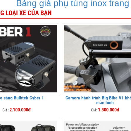
Bảng giá phụ tùng inox trang
G LOẠI XE CỦA BẠN
rợ sáng Bulbtek Cyber 1
Camera hành trình Big Bike V1 kh
màn hình
2.100.000đ
1.300.000đ
Giá:
Giá: