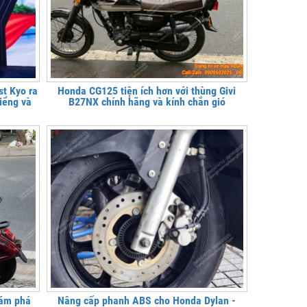
st Kyo ra
Honda CG125 tiện ích hơn với thùng Givi
kiểng và
B27NX chính hãng và kính chắn gió
hám phá
Nâng cấp phanh ABS cho Honda Dylan -