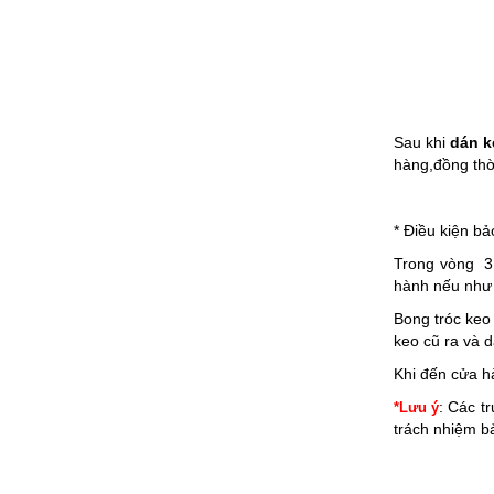
Sau khi
dán k
hàng,đồng thờ
* Điều kiện bả
Trong vòng 3 
hành nếu như 
Bong tróc keo
keo cũ ra và 
Khi đến cửa h
: Các t
*Lưu ý
trách nhiệm b