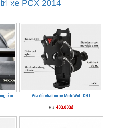
 trí xe PCX 2014
ông cần
Giá đỡ chai nước MotoWolf DH1
400.000đ
Giá: