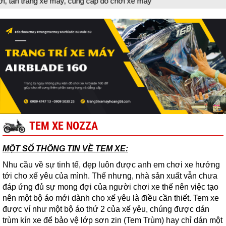
rang xe máy, cung cấp đồ chơi xe máy
TEM XE NOZZA
MỘT SỐ THÔNG TIN VỀ TEM XE:
Nhu cầu về sự tinh tế, đẹp luôn được anh em chơi xe hướng
tới cho xế yêu của mình. Thế nhưng, nhà sản xuất vẫn chưa
đáp ứng đủ sự mong đợi của người chơi xe thế nên việc tạo
nên một bộ áo mới dành cho xế yêu là điều cần thiết. Tem xe
được ví như một bộ áo thứ 2 của xế yêu, chúng được dán
trùm kín xe để bảo vệ lớp sơn zin (Tem Trùm) hay chỉ dán một