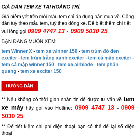
GIÁ DÁN TEM XE TẠI HOÀNG TRÍ:
Giá niêm yết trên mỗi mẫu tem chỉ áp dụng bán mua về. Công
dán tuỳ theo mẫu tem, tuỳ theo dòng xe. Để biết thêm chi tiết
0909 4747 13 - 0909 5030 25
vui lòng gọi
.
BẠN ĐANG MUỐN XEM:
tem Winner X
-
tem xe winner 150
-
tem trùm đỏ đen
exciter
-
tem trùm trắng xanh exciter
-
tem cá mập exciter
-
tem cá mập winner 150
-
tem xe airblade
-
tem phản
quang
-
tem xe exciter 150
HƯỚNG DẪN
tem
** Nếu không có thời gian nhắn tin để được tư vấn về
xe máy
0909 4747 13
0909
hãy gọi vào Hotline:
-
5030 25
** Để tiết kiệm chi phí điện thoại bạn có thể để lại số điện
thoại