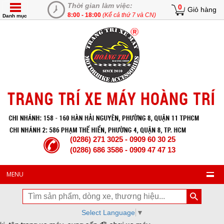
Thời gian làm việc:
0
Giỏ hàng
8:00 - 18:00
(Kể cả thứ 7 và CN)
Danh mục
(0286) 271 3025 - 0909 60 30 25
(0286) 686 3586 - 0909 47 47 13
MENU
Select Language
▼