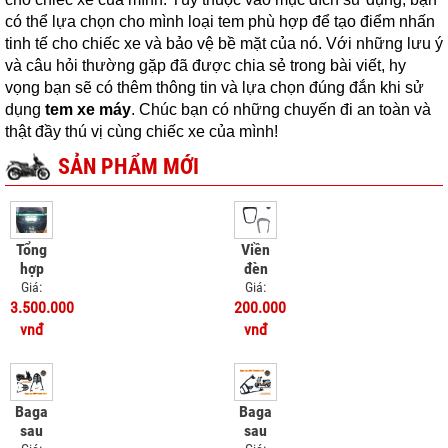
có thể lựa chọn cho mình loại tem phù hợp để tạo điểm nhấn
tinh tế cho chiếc xe và bảo vệ bề mặt của nó. Với những lưu ý
và câu hỏi thường gặp đã được chia sẻ trong bài viết, hy
vọng bạn sẽ có thêm thông tin và lựa chọn đúng đắn khi sử
dụng
tem xe máy
. Chúc bạn có những chuyến đi an toàn và
thật đầy thú vị cùng chiếc xe của mình!
SẢN PHẨM MỚI
Tổng
Viền
hợp
đèn
đèn
sau
Giá:
Giá:
trợ
Vinfast
3.500.000
200.000
sáng
EVO
vnđ
vnđ
Honda
UC3
Baga
Baga
sau
sau