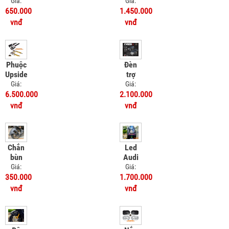
SRP
SRV
Giá:
Giá:
Honda
Honda
650.000
1.450.000
UC3
UC3
vnđ
vnđ
Phuộc
Đèn
Upside
trợ
Down
sáng
Giá:
Giá:
Kingham
Bulbtek
6.500.000
2.100.000
Vinfast
Cyber
vnđ
vnđ
Feliz
1
Chắn
Led
bùn
Audi
sau
Honda
Giá:
Giá:
MSX -
UC3
350.000
1.700.000
Chắn
vnđ
vnđ
bùn 4
chân