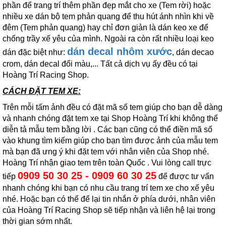
phần để trang trí thêm phần đẹp mắt cho xe (Tem rời) hoặc
nhiều xe dán bộ tem phản quang để thu hút ánh nhìn khi về
đêm (Tem phản quang) hay chỉ đơn giản là dán keo xe để
chống trầy xế yêu của mình. Ngoài ra còn rất nhiều loại keo
dán decal nhôm xước
dán đặc biệt như:
, dán decao
crom, dán decal đổi màu,... Tất cả dịch vụ ấy đều có tại
Hoàng Trí Racing Shop.
CÁCH ĐẶT TEM XE:
Trên mỗi tấm ảnh đều có đặt mã số tem giúp cho bạn dễ dàng
và nhanh chóng đặt tem xe tại Shop Hoàng Trí khi không thể
diễn tả mẫu tem bằng lời . Các bạn cũng có thể điền mã số
vào khung tìm kiếm giúp cho bạn tìm được ảnh của mẫu tem
mà bạn đã ưng ý khi đặt tem với nhân viên của Shop nhé.
Hoàng Trí nhận giao tem trên toàn Quốc . Vui lòng call trực
0909 50 30 25 - 0909 60 30 25
tiếp
để được tư vấn
nhanh chóng khi bạn có nhu cầu trang trí tem xe cho xế yêu
nhé. Hoặc bạn có thể để lại tin nhắn ở phía dưới, nhân viên
của Hoàng Trí Racing Shop sẽ tiếp nhận và liên hệ lại trong
thời gian sớm nhất.