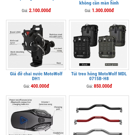
không cần màn hình
2.100.000đ
1.300.000đ
Giá:
Giá:
Giá đỡ chai nước MotoWolf
Túi treo hông MotoWolf MDL
DH1
0715B-H8
400.000đ
850.000đ
Giá:
Giá: