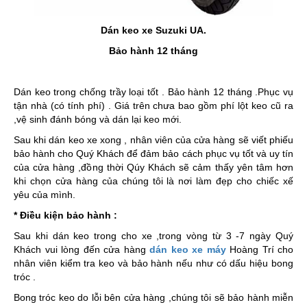
Dán keo xe Suzuki UA.
Bảo hành 12 tháng
Dán keo trong chống trầy loại tốt . Bảo hành 12 tháng .Phục vụ
tận nhà (có tính phí) . Giá trên chưa bao gồm phí lột keo cũ ra
,vệ sinh đánh bóng và dán lại keo mới.
Sau khi dán keo xe xong , nhân viên của cửa hàng sẽ viết phiếu
bảo hành cho Quý Khách để đảm bảo cách phục vụ tốt và uy tín
của cửa hàng ,đồng thời Qúy Khách sẽ cảm thấy yên tâm hơn
khi chọn cửa hàng của chúng tôi là nơi làm đẹp cho chiếc xế
yêu của mình.
* Điều kiện bảo hành :
Sau khi dán keo trong cho xe ,trong vòng từ 3 -7 ngày Quý
Khách vui lòng đến cửa hàng
dán keo xe máy
Hoàng Trí cho
nhân viên kiểm tra keo và bảo hành nếu như có dấu hiệu bong
tróc .
Bong tróc keo do lỗi bên cửa hàng ,chúng tôi sẽ bảo hành miễn