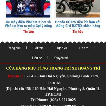
Xe máy điện VinFast Kinet và
Honda CG125 tiện ích hơn với
VinFast Kyo ra mắt: Gợi ý nâng
thùng Givi B27NX chính hãng
cấp phụ kiện, độ kiểng và bảo
và kính chắn gió
Tin tức
Tin tức
vệ xe tại
Trang chủ
Giới thiệu
Dịch vụ
Tin tức
Liên hệ
Khuyến mãi
CỬA HÀNG PHỤ TÙNG TRANG TRÍ XE HOÀNG TRÍ
Địa chỉ 1:
158 -160 Hàn Hải Nguyên, Phường Bình Thới,
TP.HCM
(Địa chỉ cũ: 158 -160 Hàn Hải Nguyên, Phường 8, Quận 11,
TP.HCM)
Tel Phone:
(028) 6 271 3025