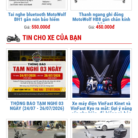
Tai nghe bluetooth MotoWolf
Thanh ngang ghi đông
BH1 gắn nón bảo hiểm
MotoWolf HB8 gắn chân kính
hậu
550.000đ
450.000đ
Giá:
Giá:
TIN CHO XE CỦA BẠN
THÔNG BÁO TẠM NGHỈ 03
Xe máy điện VinFast Kinet và
NGÀY (24/07 - 26/07/2026)
VinFast Kyo ra mắt: Gợi ý nâng
cấp phụ kiện, độ kiểng và bảo
vệ xe tại