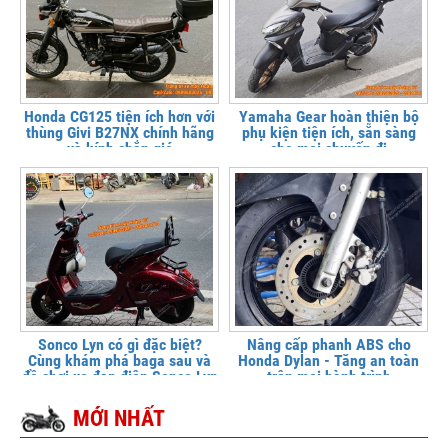
Honda CG125 tiện ích hơn với
Yamaha Gear hoàn thiện bộ
thùng Givi B27NX chính hãng
phụ kiện tiện ích, sẵn sàng
và kính chắn gió
cho mọi chuyến đi
Sonco Lyn có gì đặc biệt?
Nâng cấp phanh ABS cho
Cùng khám phá baga sau và
Honda Dylan - Tăng an toàn
đồ chơi xe đạp điện Sonco Lyn
trên mọi hành trình
MỚI NHẤT