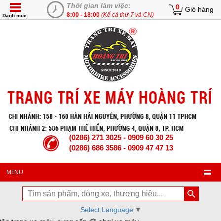
Thời gian làm việc:
0
Giỏ hàng
8:00 - 18:00
(Kể cả thứ 7 và CN)
Danh mục
(0286) 271 3025 - 0909 60 30 25
(0286) 686 3586 - 0909 47 47 13
MENU
Select Language
▼