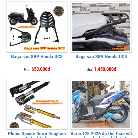
Baga sau SRP Honda UC3
Baga sau SRV Honda UC3
650.000đ
1.450.000đ
Giá:
Giá:
Phuộc Upside Down Kingham
Vario 125 2026 độ thể thao với