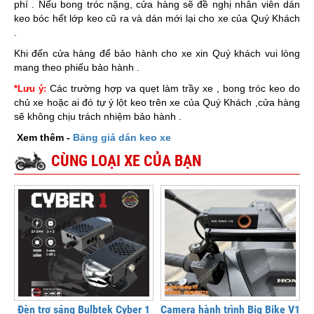
phí . Nếu bong tróc nặng, cửa hàng sẽ đề nghị nhân viên dán
keo bóc hết lớp keo cũ ra và dán mới lại cho xe của Quý Khách
.
Khi đến cửa hàng để bảo hành cho xe xin Quý khách vui lòng
mang theo phiếu bảo hành .
Các trường hợp va quẹt làm trầy xe , bong tróc keo do
*Lưu ý:
chủ xe hoặc ai đó tự ý lột keo trên xe của Quý Khách ,cửa hàng
sẽ không chịu trách nhiệm bảo hành .
Xem thêm -
Bảng giá dán keo xe
CÙNG LOẠI XE CỦA BẠN
Đèn trợ sáng Bulbtek Cyber 1
Camera hành trình Big Bike V1