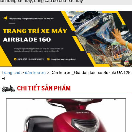
 xe máy, cung cấp đồ chơi xe máy
Trang chủ
>
dán keo xe
> Dán keo xe_Giá dán keo xe Suzuki UA 125
FI
CHI TIẾT SẢN PHẨM