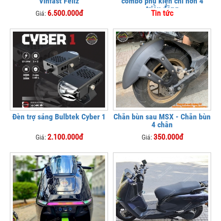
Vinfast Feliz
combo phụ kiện chỉ hơn 4
triệu đồng
6.500.000đ
Tin tức
Giá:
Đèn trợ sáng Bulbtek Cyber 1
Chắn bùn sau MSX - Chắn bùn
4 chân
2.100.000đ
350.000đ
Giá:
Giá: