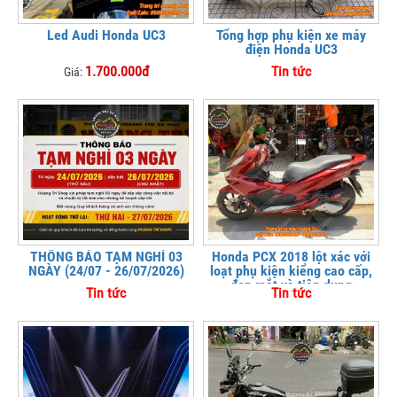
Led Audi Honda UC3
Tổng hợp phụ kiện xe máy
điện Honda UC3
1.700.000đ
Tin tức
Giá:
THÔNG BÁO TẠM NGHỈ 03
Honda PCX 2018 lột xác với
NGÀY (24/07 - 26/07/2026)
loạt phụ kiện kiểng cao cấp,
đẹp mắt và tiện dụng
Tin tức
Tin tức