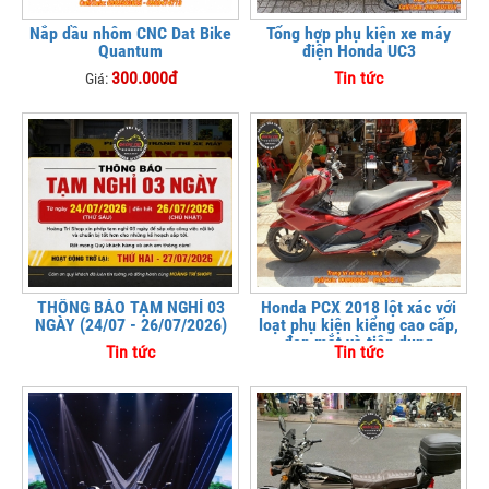
Nắp dầu nhôm CNC Dat Bike
Tổng hợp phụ kiện xe máy
Quantum
điện Honda UC3
300.000đ
Tin tức
Giá:
THÔNG BÁO TẠM NGHỈ 03
Honda PCX 2018 lột xác với
NGÀY (24/07 - 26/07/2026)
loạt phụ kiện kiểng cao cấp,
đẹp mắt và tiện dụng
Tin tức
Tin tức