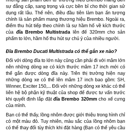
sự đẳng cấp, sang trọng và cực bền bỉ cho thời gian sử
dụng rất lâu. Thế nên, điều đầu tiên làm bạn ấn tượng
chính là sản phẩm mang thương hiệu Brembo. Ngoài ra,
điểm thu hút tiếp theo chính là sự hầm hố về kích thước
của
đĩa Brembo Multistrada
lên đế 320mm cho sản
phẩm to lớn, hầm hố thu hút sự chú ý của nhiều người.
Đĩa Brembo Ducati Multistrada có thể gắn xe nào?
Đối với dòng đĩa to lớn này cũng cần phải đi với mâm lớn
nên những dòng xe có kích thước mâm 17 inch mới có
thể gắn được dòng đĩa này. Trên thị trường hiện nay
những dòng xe có thể lên mâm 17 inch bao gồm: SH,
Winner, Exciter 150,... Đối với những dòng xe khác có thể
liên hệ bộ phận kỹ thuật của shop để được tư vấn trước
khi quyết định lắp đặt
đĩa Brembo 320mm
cho xế cưng
của mình.
Bạn có thể thấy, lồng nhôm được giới thiệu trong hình chỉ
có một màu đỏ. Tuy nhiên, màu sắc của lồng nhôm bạn
có thể thay đổi tùy thích khi đặt hàng (Bạn có thể yêu cầu