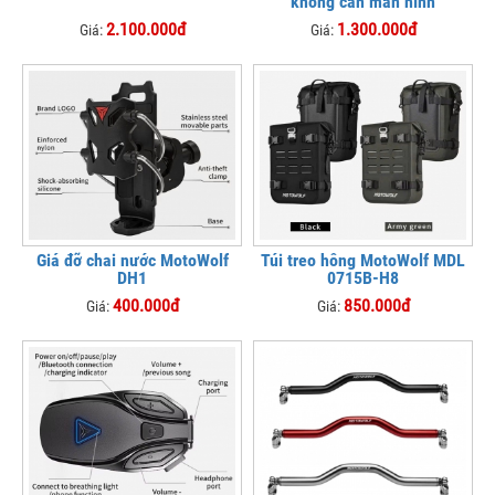
không cần màn hình
2.100.000đ
1.300.000đ
Giá:
Giá:
Giá đỡ chai nước MotoWolf
Túi treo hông MotoWolf MDL
DH1
0715B-H8
400.000đ
850.000đ
Giá:
Giá: