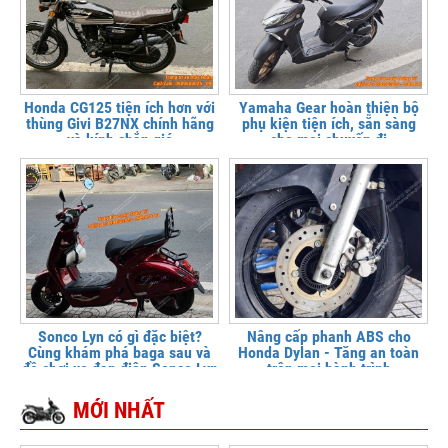
Honda CG125 tiện ích hơn với
Yamaha Gear hoàn thiện bộ
thùng Givi B27NX chính hãng
phụ kiện tiện ích, sẵn sàng
và kính chắn gió
cho mọi chuyến đi
Sonco Lyn có gì đặc biệt?
Nâng cấp phanh ABS cho
Cùng khám phá baga sau và
Honda Dylan - Tăng an toàn
đồ chơi xe đạp điện Sonco Lyn
trên mọi hành trình
MỚI NHẤT