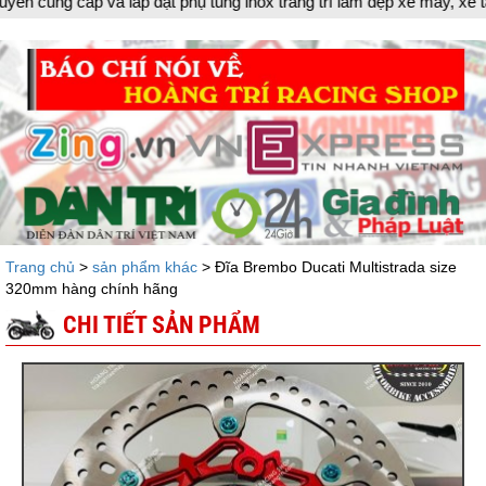
ụ tùng inox trang trí làm đẹp xe máy, xe tay ga đời mới, tân tran
Trang chủ
>
sản phẩm khác
> Đĩa Brembo Ducati Multistrada size
320mm hàng chính hãng
CHI TIẾT SẢN PHẨM