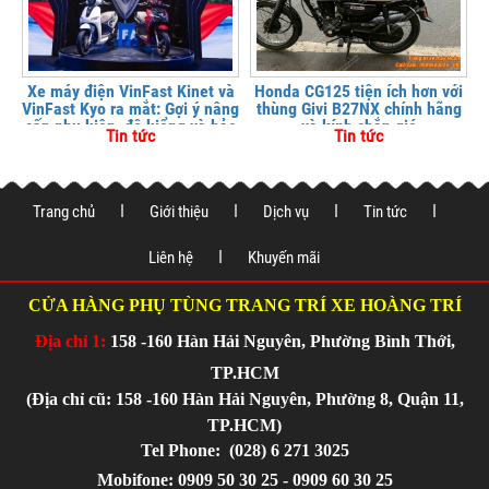
Xe máy điện VinFast Kinet và
Honda CG125 tiện ích hơn với
VinFast Kyo ra mắt: Gợi ý nâng
thùng Givi B27NX chính hãng
cấp phụ kiện, độ kiểng và bảo
và kính chắn gió
Tin tức
Tin tức
vệ xe tại
Trang chủ
Giới thiệu
Dịch vụ
Tin tức
Liên hệ
Khuyến mãi
CỬA HÀNG PHỤ TÙNG TRANG TRÍ XE HOÀNG TRÍ
Địa chỉ 1:
158 -160 Hàn Hải Nguyên, Phường Bình Thới,
TP.HCM
(Địa chỉ cũ: 158 -160 Hàn Hải Nguyên, Phường 8, Quận 11,
TP.HCM)
Tel Phone:
(028) 6 271 3025
Mobifone: 0909 50 30 25 - 0909 60 30 25