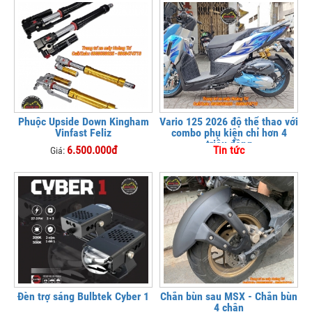
Phuộc Upside Down Kingham
Vario 125 2026 độ thể thao với
Vinfast Feliz
combo phụ kiện chỉ hơn 4
triệu đồng
6.500.000đ
Tin tức
Giá:
Đèn trợ sáng Bulbtek Cyber 1
Chắn bùn sau MSX - Chắn bùn
4 chân