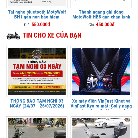
Tai nghe bluetooth MotoWolf
Thanh ngang ghi đông
BH1 gắn nón bảo hiểm
MotoWolf HB8 gắn chân kính
hậu
550.000đ
450.000đ
Giá:
Giá:
TIN CHO XE CỦA BẠN
THÔNG BÁO TẠM NGHỈ 03
Xe máy điện VinFast Kinet và
NGÀY (24/07 - 26/07/2026)
VinFast Kyo ra mắt: Gợi ý nâng
cấp phụ kiện, độ kiểng và bảo
vệ xe tại