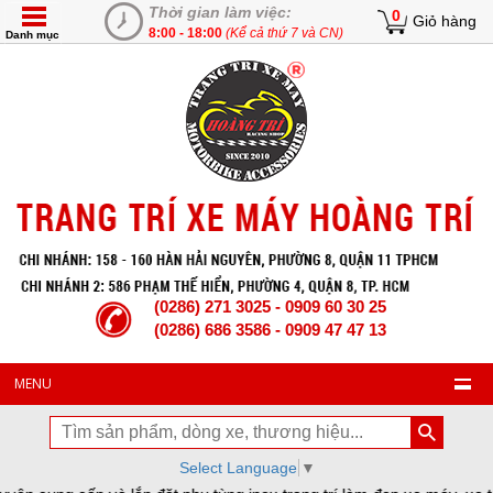
Thời gian làm việc:
0
Giỏ hàng
8:00 - 18:00
(Kể cả thứ 7 và CN)
Danh mục
(0286) 271 3025 - 0909 60 30 25
(0286) 686 3586 - 0909 47 47 13
MENU
Select Language
▼