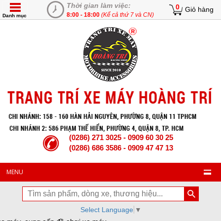
Thời gian làm việc:
0
Giỏ hàng
8:00 - 18:00
(Kể cả thứ 7 và CN)
Danh mục
(0286) 271 3025 - 0909 60 30 25
(0286) 686 3586 - 0909 47 47 13
MENU
Select Language
▼