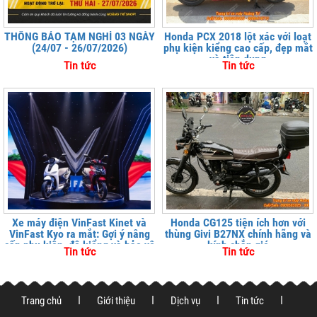
THÔNG BÁO TẠM NGHỈ 03 NGÀY
Honda PCX 2018 lột xác với loạt
(24/07 - 26/07/2026)
phụ kiện kiểng cao cấp, đẹp mắt
và tiện dụng
Tin tức
Tin tức
Xe máy điện VinFast Kinet và
Honda CG125 tiện ích hơn với
VinFast Kyo ra mắt: Gợi ý nâng
thùng Givi B27NX chính hãng và
cấp phụ kiện, độ kiểng và bảo vệ
kính chắn gió
Tin tức
Tin tức
xe tại
Trang chủ
Giới thiệu
Dịch vụ
Tin tức