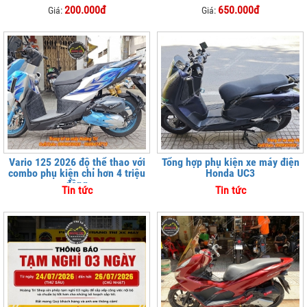
200.000đ
650.000đ
Giá:
Giá:
Vario 125 2026 độ thể thao với
Tổng hợp phụ kiện xe máy điện
combo phụ kiện chỉ hơn 4 triệu
Honda UC3
đồng
Tin tức
Tin tức