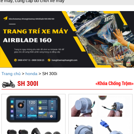
ng cấp đồ chơi xe máy
Trang chủ
>
honda
> SH 300i
SH 300I