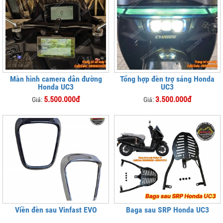
Màn hình camera dẫn đường
Tổng hợp đèn trợ sáng Honda
Honda UC3
UC3
5.500.000đ
3.500.000đ
Giá:
Giá:
Viền đèn sau Vinfast EVO
Baga sau SRP Honda UC3