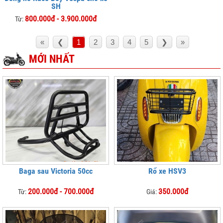
SH
800.000đ - 3.900.000đ
Từ:
«
❮
1
2
3
4
5
❯
»
MỚI NHẤT
Baga sau Victoria 50cc
Rổ xe HSV3
200.000đ - 700.000đ
350.000đ
Từ:
Giá: