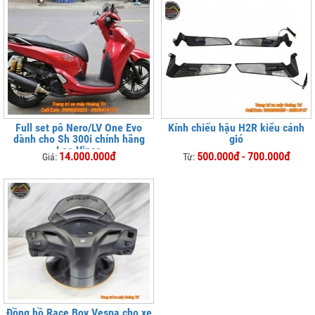
Full set pô Nero/LV One Evo
Kính chiếu hậu H2R kiểu cánh
dành cho Sh 300i chính hãng
gió
Leo Vince
14.000.000đ
500.000đ - 700.000đ
Giá:
Từ:
Đồng hồ Race Boy Vespa cho xe