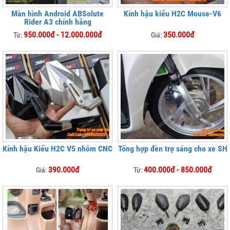
Màn hình Android ABSolute
Kính hậu kiểu H2C Mouse-V6
Rider A3 chính hãng
950.000đ - 12.000.000đ
350.000đ
Từ:
Giá:
Kính hậu Kiểu H2C V5 nhôm CNC
Tổng hợp đèn trợ sáng cho xe SH
390.000đ
400.000đ - 850.000đ
Giá:
Từ: