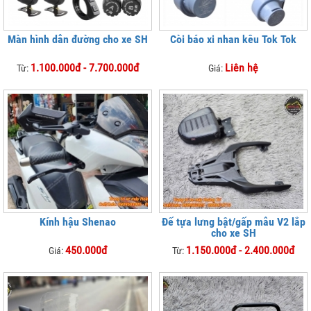
Màn hình dẫn đường cho xe SH
Còi báo xi nhan kêu Tok Tok
1.100.000đ - 7.700.000đ
Liên hệ
Từ:
Giá:
Kính hậu Shenao
Đế tựa lưng bật/gấp mẫu V2 lắp
cho xe SH
450.000đ
1.150.000đ - 2.400.000đ
Giá:
Từ: