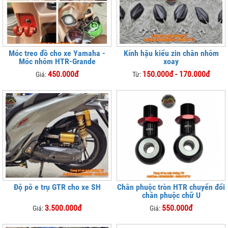
Móc treo đồ cho xe Yamaha -
Kính hậu kiểu zin chân nhôm
Móc nhôm HTR-Grande
xoay
450.000đ
150.000đ - 170.000đ
Giá:
Từ:
Độ pô e trụ GTR cho xe SH
Chân phuộc tròn HTR chuyển đổi
chân phuộc chữ U
3.500.000đ
550.000đ
Giá:
Giá: