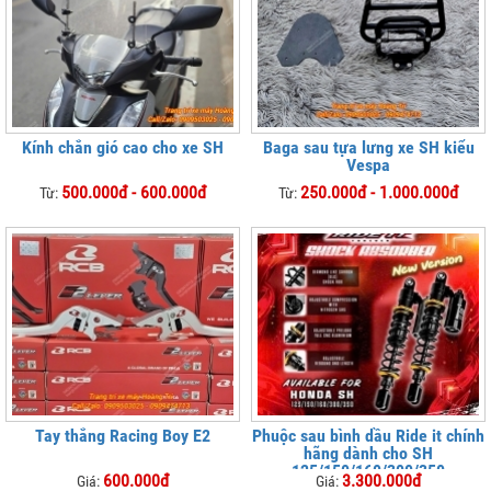
Kính chắn gió cao cho xe SH
Baga sau tựa lưng xe SH kiểu
Vespa
500.000đ - 600.000đ
250.000đ - 1.000.000đ
Từ:
Từ:
Tay thắng Racing Boy E2
Phuộc sau bình dầu Ride it chính
hãng dành cho SH
125/150/160/300/350
600.000đ
3.300.000đ
Giá:
Giá: