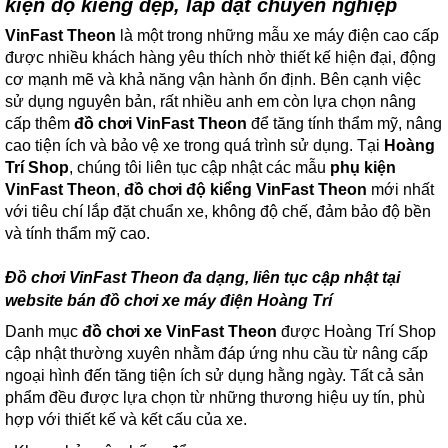
kiện độ kiểng đẹp, lắp đặt chuyên nghiệp
VinFast Theon
là một trong những mẫu xe máy điện cao cấp
được nhiều khách hàng yêu thích nhờ thiết kế hiện đại, động
cơ mạnh mẽ và khả năng vận hành ổn định. Bên cạnh việc
sử dụng nguyên bản, rất nhiều anh em còn lựa chọn nâng
cấp thêm
đồ chơi VinFast Theon
để tăng tính thẩm mỹ, nâng
cao tiện ích và bảo vệ xe trong quá trình sử dụng. Tại
Hoàng
Trí Shop
, chúng tôi liên tục cập nhật các mẫu
phụ kiện
VinFast Theon
,
đồ chơi độ kiểng VinFast Theon
mới nhất
với tiêu chí lắp đặt chuẩn xe, không độ chế, đảm bảo độ bền
và tính thẩm mỹ cao.
Đồ chơi VinFast Theon đa dạng, liên tục cập nhật tại
website bán đồ chơi xe máy điện Hoàng Trí
Danh mục
đồ chơi xe VinFast Theon
được Hoàng Trí Shop
cập nhật thường xuyên nhằm đáp ứng nhu cầu từ nâng cấp
ngoại hình đến tăng tiện ích sử dụng hằng ngày. Tất cả sản
phẩm đều được lựa chọn từ những thương hiệu uy tín, phù
hợp với thiết kế và kết cấu của xe.