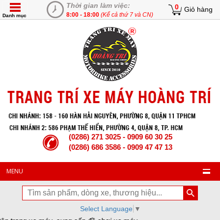
Thời gian làm việc:
0
Giỏ hàng
8:00 - 18:00
(Kể cả thứ 7 và CN)
Danh mục
(0286) 271 3025 - 0909 60 30 25
(0286) 686 3586 - 0909 47 47 13
MENU
Select Language
▼