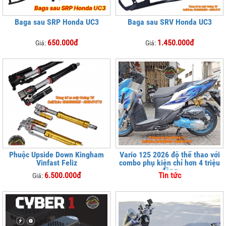
Baga sau SRP Honda UC3
Baga sau SRV Honda UC3
650.000đ
1.450.000đ
Giá:
Giá:
Phuộc Upside Down Kingham
Vario 125 2026 độ thể thao với
Vinfast Feliz
combo phụ kiện chỉ hơn 4 triệu
đồng
6.500.000đ
Tin tức
Giá: