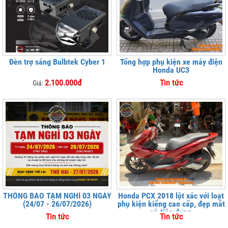
Đèn trợ sáng Bulbtek Cyber 1
Tổng hợp phụ kiện xe máy điện
Honda UC3
2.100.000đ
Tin tức
Giá:
THÔNG BÁO TẠM NGHỈ 03 NGÀY
Honda PCX 2018 lột xác với loạt
(24/07 - 26/07/2026)
phụ kiện kiểng cao cấp, đẹp mắt
và tiện dụng
Tin tức
Tin tức