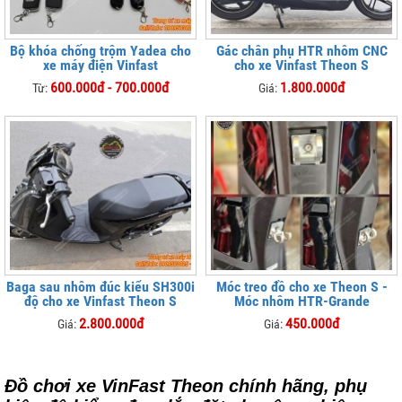
Bộ khóa chống trộm Yadea cho
Gác chân phụ HTR nhôm CNC
xe máy điện Vinfast
cho xe Vinfast Theon S
600.000đ - 700.000đ
1.800.000đ
Từ:
Giá:
Baga sau nhôm đúc kiểu SH300i
Móc treo đồ cho xe Theon S -
độ cho xe Vinfast Theon S
Móc nhôm HTR-Grande
2.800.000đ
450.000đ
Giá:
Giá:
Đồ chơi xe VinFast Theon chính hãng, phụ