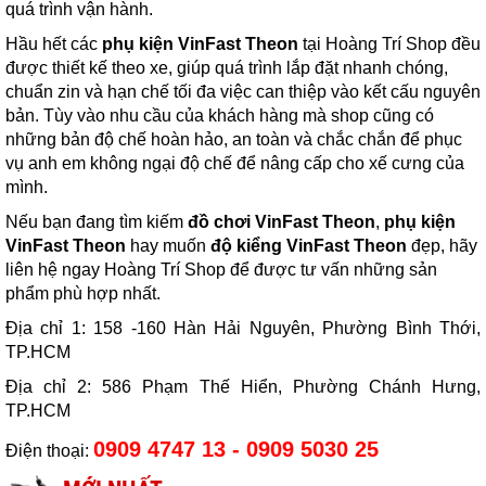
quá trình vận hành.
Hầu hết các
phụ kiện VinFast Theon
tại Hoàng Trí Shop đều
được thiết kế theo xe, giúp quá trình lắp đặt nhanh chóng,
chuẩn zin và hạn chế tối đa việc can thiệp vào kết cấu nguyên
bản. Tùy vào nhu cầu của khách hàng mà shop cũng có
những bản độ chế hoàn hảo, an toàn và chắc chắn để phục
vụ anh em không ngại độ chế để nâng cấp cho xế cưng của
mình.
Nếu bạn đang tìm kiếm
đồ chơi VinFast Theon
,
phụ kiện
VinFast Theon
hay muốn
độ kiểng VinFast Theon
đẹp, hãy
liên hệ ngay Hoàng Trí Shop để được tư vấn những sản
phẩm phù hợp nhất.
Địa chỉ 1: 158 -160 Hàn Hải Nguyên, Phường Bình Thới,
TP.HCM
Địa chỉ 2: 586 Phạm Thế Hiển, Phường Chánh Hưng,
TP.HCM
0909 4747 13 - 0909 5030 25
Điện thoại: