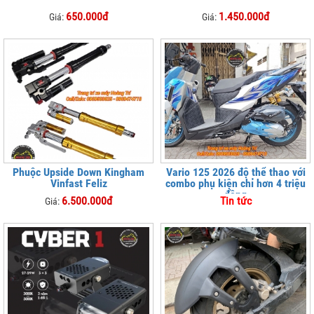
650.000đ
1.450.000đ
Giá:
Giá:
Phuộc Upside Down Kingham
Vario 125 2026 độ thể thao với
Vinfast Feliz
combo phụ kiện chỉ hơn 4 triệu
đồng
6.500.000đ
Tin tức
Giá: