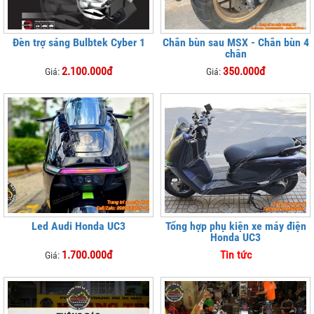
Đèn trợ sáng Bulbtek Cyber 1
Chắn bùn sau MSX - Chắn bùn 4
chân
2.100.000đ
350.000đ
Giá:
Giá:
Led Audi Honda UC3
Tổng hợp phụ kiện xe máy điện
Honda UC3
1.700.000đ
Tin tức
Giá: