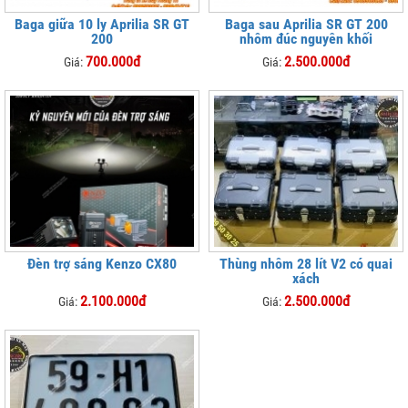
Baga giữa 10 ly Aprilia SR GT
Baga sau Aprilia SR GT 200
200
nhôm đúc nguyên khối
700.000đ
2.500.000đ
Giá:
Giá:
Đèn trợ sáng Kenzo CX80
Thùng nhôm 28 lít V2 có quai
xách
2.100.000đ
2.500.000đ
Giá:
Giá: