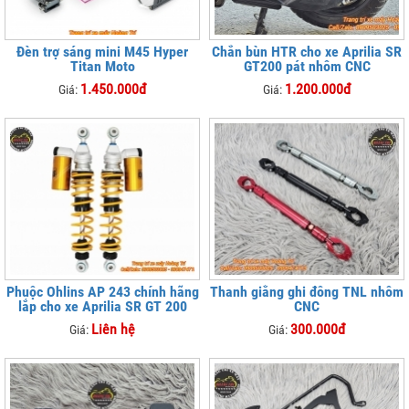
Đèn trợ sáng mini M45 Hyper
Chắn bùn HTR cho xe Aprilia SR
Titan Moto
GT200 pát nhôm CNC
1.450.000đ
1.200.000đ
Giá:
Giá:
Phuộc Ohlins AP 243 chính hãng
Thanh giằng ghi đông TNL nhôm
lắp cho xe Aprilia SR GT 200
CNC
Liên hệ
300.000đ
Giá:
Giá: