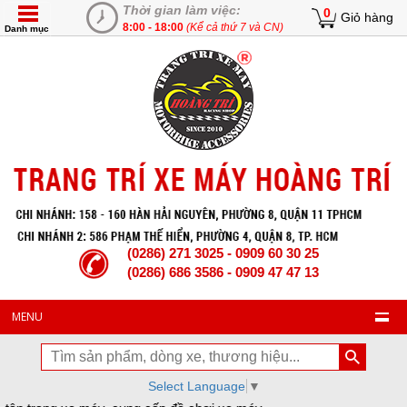
Thời gian làm việc:
0
Giỏ hàng
8:00 - 18:00
(Kể cả thứ 7 và CN)
Danh mục
(0286) 271 3025 - 0909 60 30 25
(0286) 686 3586 - 0909 47 47 13
MENU
Select Language
▼