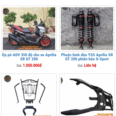
Ốp pô ADV 350 độ cho xe Aprilia
Phuộc bình dầu YSS Aprilia SR
SR GT 200
GT 200 phiên bản G-Sport
1.050.000đ
Liên hệ
Giá:
Giá: