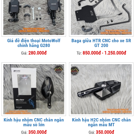
Giá đỡ điện thoại MotoWolf
Baga giữa HTR CNC cho xe SR
chính hãng G280
GT 200
280.000đ
850.000đ - 1.250.000đ
Giá:
Từ:
Kính hậu nhôm CNC chân ngắn
Kính hậu H2C nhôm CNC chân
mẫu sò lớn
ngắn mẫu MT
350.000đ
350.000đ
Giá:
Giá: