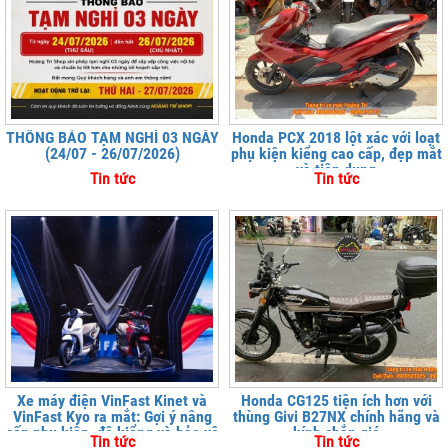
THÔNG BÁO TẠM NGHỈ 03 NGÀY
Honda PCX 2018 lột xác với loạt
(24/07 - 26/07/2026)
phụ kiện kiểng cao cấp, đẹp mắt
và tiện dụng
Tin tức
Tin tức
Xe máy điện VinFast Kinet và
Honda CG125 tiện ích hơn với
VinFast Kyo ra mắt: Gợi ý nâng
thùng Givi B27NX chính hãng và
cấp phụ kiện, độ kiểng và bảo vệ
kính chắn gió
Tin tức
Tin tức