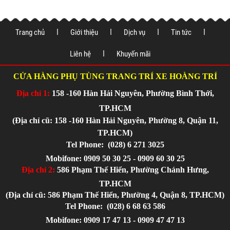
xe tại
Trang chủ
Giới thiệu
Dịch vụ
Tin tức
Liên hệ
Khuyến mãi
CỬA HÀNG PHỤ TÙNG TRANG TRÍ XE HOÀNG TRÍ
Địa chỉ 1:
158 -160 Hàn Hải Nguyên, Phường Bình Thới,
TP.HCM
(Địa chỉ cũ: 158 -160 Hàn Hải Nguyên, Phường 8, Quận 11,
TP.HCM)
Tel Phone:
(028) 6 271 3025
Mobifone: 0909 50 30 25 - 0909 60 30 25
Địa chỉ 2:
586 Phạm Thế Hiển, Phường Chánh Hưng,
TP.HCM
(Địa chỉ cũ: 586 Phạm Thế Hiển, Phường 4, Quận 8, TP.HCM)
Tel Phone:
(028) 6 68 63 586
Mobifone: 0909 17 47 13 - 0909 47 47 13