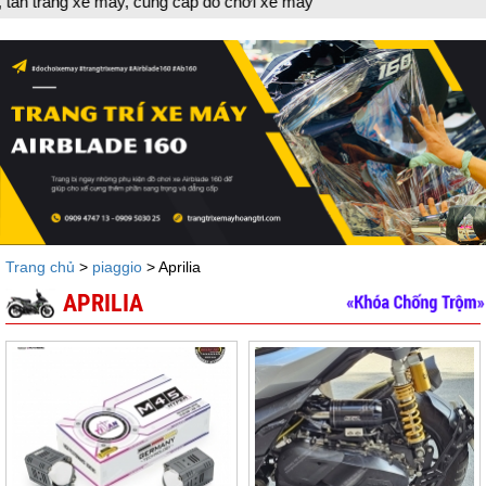
ng xe máy, cung cấp đồ chơi xe máy
Trang chủ
>
piaggio
> Aprilia
APRILIA