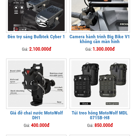
Đèn trợ sáng Bulbtek Cyber 1
Camera hành trình Big Bike V1
không cần màn hình
2.100.000đ
1.300.000đ
Giá:
Giá:
Giá đỡ chai nước MotoWolf
Túi treo hông MotoWolf MDL
DH1
0715B-H8
400.000đ
850.000đ
Giá:
Giá: