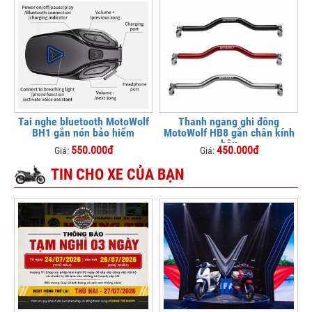
Tai nghe bluetooth MotoWolf
Thanh ngang ghi đông
BH1 gắn nón bảo hiểm
MotoWolf HB8 gắn chân kính
hậu
550.000đ
450.000đ
Giá:
Giá:
TIN CHO XE CỦA BẠN