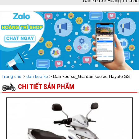
Dán keo xe Hoàng Trí chào mừng bạn 
Trang chủ
>
dán keo xe
> Dán keo xe_Giá dán keo xe Hayate SS
CHI TIẾT SẢN PHẨM