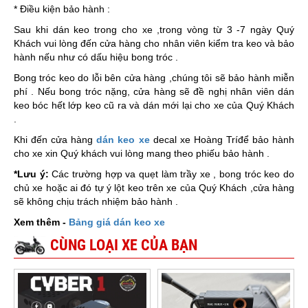
* Điều kiện bảo hành :
Sau khi dán keo trong cho xe ,trong vòng từ 3 -7 ngày Quý
Khách vui lòng đến cửa hàng cho nhân viên kiểm tra keo và bảo
hành nếu như có dấu hiệu bong tróc .
Bong tróc keo do lỗi bên cửa hàng ,chúng tôi sẽ bảo hành miễn
phí . Nếu bong tróc nặng, cửa hàng sẽ đề nghị nhân viên dán
keo bóc hết lớp keo cũ ra và dán mới lại cho xe của Quý Khách
.
Khi đến cửa hàng
dán keo xe
decal xe Hoàng Tríđể bảo hành
cho xe xin Quý khách vui lòng mang theo phiếu bảo hành .
*Lưu ý:
Các trường hợp va quẹt làm trầy xe , bong tróc keo do
chủ xe hoặc ai đó tự ý lột keo trên xe của Quý Khách ,cửa hàng
sẽ không chịu trách nhiệm bảo hành .
Xem thêm -
Bảng giá dán keo xe
CÙNG LOẠI XE CỦA BẠN