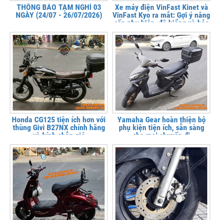
THÔNG BÁO TẠM NGHỈ 03
Xe máy điện VinFast Kinet và
NGÀY (24/07 - 26/07/2026)
VinFast Kyo ra mắt: Gợi ý nâng
cấp phụ kiện, độ kiểng và bảo
vệ xe tại
Honda CG125 tiện ích hơn với
Yamaha Gear hoàn thiện bộ
thùng Givi B27NX chính hãng
phụ kiện tiện ích, sẵn sàng
và kính chắn gió
cho mọi chuyến đi