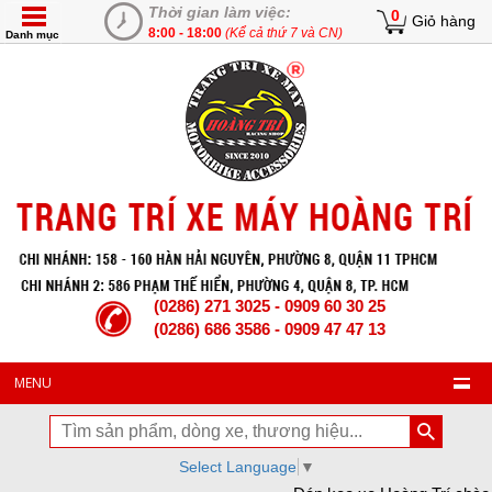
Thời gian làm việc:
0
Giỏ hàng
8:00 - 18:00
(Kể cả thứ 7 và CN)
Danh mục
(0286) 271 3025 - 0909 60 30 25
(0286) 686 3586 - 0909 47 47 13
MENU
Select Language
▼