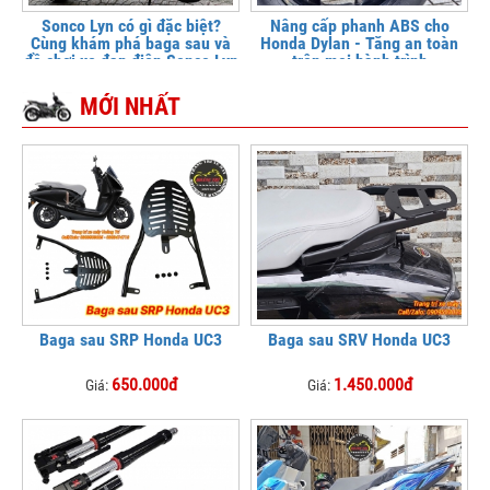
Sonco Lyn có gì đặc biệt?
Nâng cấp phanh ABS cho
Cùng khám phá baga sau và
Honda Dylan - Tăng an toàn
đồ chơi xe đạp điện Sonco Lyn
trên mọi hành trình
MỚI NHẤT
Baga sau SRP Honda UC3
Baga sau SRV Honda UC3
650.000đ
1.450.000đ
Giá:
Giá: