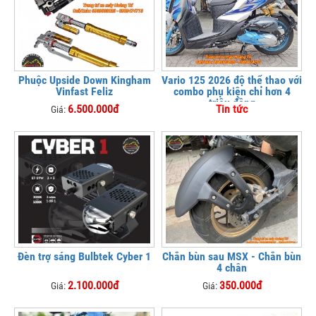
Phuộc Upside Down Kingham
Vario 125 2026 độ thể thao với
Vinfast Feliz
combo phụ kiện chỉ hơn 4
triệu đồng
6.500.000đ
Tin tức
Giá:
Đèn trợ sáng Bulbtek Cyber 1
Chắn bùn sau MSX - Chắn bùn
4 chân
2.100.000đ
350.000đ
Giá:
Giá: