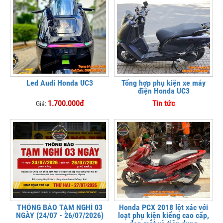
Led Audi Honda UC3
Tổng hợp phụ kiện xe máy
điện Honda UC3
1.700.000đ
Tin tức
Giá:
THÔNG BÁO TẠM NGHỈ 03
Honda PCX 2018 lột xác với
NGÀY (24/07 - 26/07/2026)
loạt phụ kiện kiểng cao cấp,