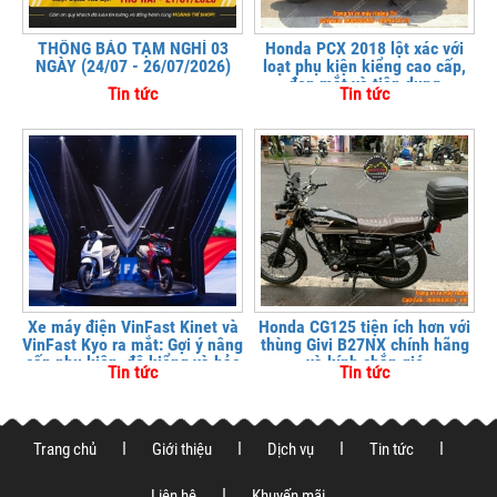
THÔNG BÁO TẠM NGHỈ 03
Honda PCX 2018 lột xác với
NGÀY (24/07 - 26/07/2026)
loạt phụ kiện kiểng cao cấp,
đẹp mắt và tiện dụng
Tin tức
Tin tức
Xe máy điện VinFast Kinet và
Honda CG125 tiện ích hơn với
VinFast Kyo ra mắt: Gợi ý nâng
thùng Givi B27NX chính hãng
cấp phụ kiện, độ kiểng và bảo
và kính chắn gió
Tin tức
Tin tức
vệ xe tại
Trang chủ
Giới thiệu
Dịch vụ
Tin tức
Liên hệ
Khuyến mãi