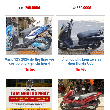
200.000đ
650.000đ
Giá:
Giá:
Vario 125 2026 độ thể thao với
Tổng hợp phụ kiện xe máy
combo phụ kiện chỉ hơn 4
điện Honda UC3
triệu đồng
Tin tức
Tin tức