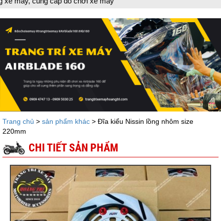
i xe máy
Trang chủ
>
sản phẩm khác
> Đĩa kiểu Nissin lồng nhôm size
220mm
CHI TIẾT SẢN PHẨM