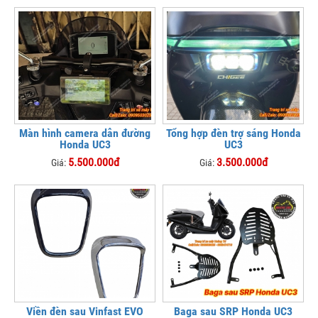
Màn hình camera dẫn đường
Tổng hợp đèn trợ sáng Honda
Honda UC3
UC3
5.500.000đ
3.500.000đ
Giá:
Giá:
Viền đèn sau Vinfast EVO
Baga sau SRP Honda UC3