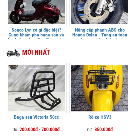
Sonco Lyn có gì đặc biệt?
Nâng cấp phanh ABS cho
Cùng khám phá baga sau và
Honda Dylan - Tăng an toàn
đồ chơi xe đạp điện Sonco Lyn
trên mọi hành trình
MỚI NHẤT
Baga sau Victoria 50cc
Rổ xe HSV3
200.000đ - 700.000đ
350.000đ
Từ:
Giá: