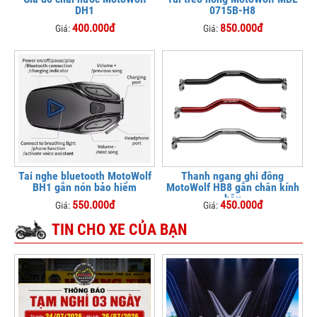
DH1
0715B-H8
400.000đ
850.000đ
Giá:
Giá:
Tai nghe bluetooth MotoWolf
Thanh ngang ghi đông
BH1 gắn nón bảo hiểm
MotoWolf HB8 gắn chân kính
hậu
550.000đ
450.000đ
Giá:
Giá:
TIN CHO XE CỦA BẠN