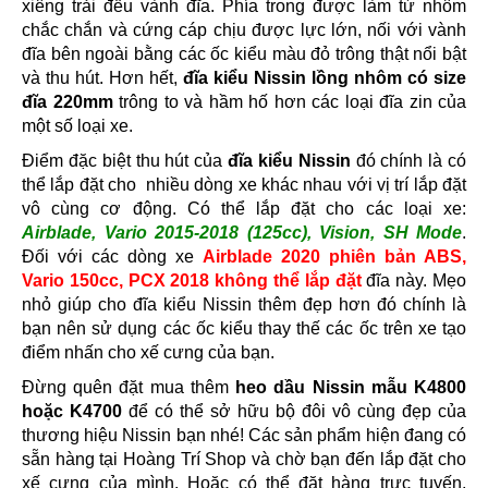
xiêng trải đều vành đĩa. Phía trong được làm từ nhôm
chắc chắn và cứng cáp chịu được lực lớn, nối với vành
đĩa bên ngoài bằng các ốc kiểu màu đỏ trông thật nổi bật
và thu hút. Hơn hết,
đĩa kiểu Nissin lồng nhôm có size
đĩa 220mm
trông to và hầm hố hơn các loại đĩa zin của
một số loại xe.
Điểm đặc biệt thu hút của
đĩa kiểu Nissin
đó chính là có
thể lắp đặt cho nhiều dòng xe khác nhau với vị trí lắp đặt
vô cùng cơ động. Có thể lắp đặt cho các loại xe:
Airblade, Vario 2015-2018 (125cc), Vision, SH Mode
.
Đối với các dòng xe
Airblade 2020 phiên bản ABS,
Vario 150cc, PCX 2018 không thể lắp đặt
đĩa này. Mẹo
nhỏ giúp cho đĩa kiểu Nissin thêm đẹp hơn đó chính là
bạn nên sử dụng các ốc kiểu thay thế các ốc trên xe tạo
điểm nhấn cho xế cưng của bạn.
Đừng quên đặt mua thêm
heo dầu Nissin mẫu K4800
hoặc K4700
để có thể sở hữu bộ đôi vô cùng đẹp của
thương hiệu Nissin bạn nhé! Các sản phẩm hiện đang có
sẵn hàng tại Hoàng Trí Shop và chờ bạn đến lắp đặt cho
xế cưng của mình. Hoặc có thể đặt hàng trực tuyến,