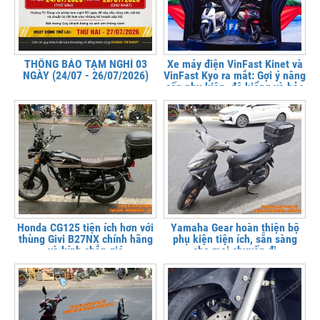
THÔNG BÁO TẠM NGHỈ 03
Xe máy điện VinFast Kinet và
NGÀY (24/07 - 26/07/2026)
VinFast Kyo ra mắt: Gợi ý nâng
cấp phụ kiện, độ kiểng và bảo
vệ xe tại
Honda CG125 tiện ích hơn với
Yamaha Gear hoàn thiện bộ
thùng Givi B27NX chính hãng
phụ kiện tiện ích, sẵn sàng
và kính chắn gió
cho mọi chuyến đi