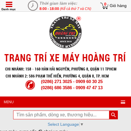
Thời gian làm việc:
0
Giỏ hàng
8:00 - 18:00
(Kể cả thứ 7 và CN)
Danh mục
(0286) 271 3025 - 0909 60 30 25
(0286) 686 3586 - 0909 47 47 13
MENU
Select Language
▼