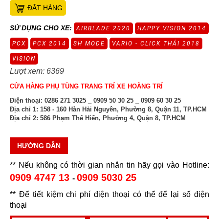
ĐẶT HÀNG
SỬ DỤNG CHO XE:
AIRBLADE 2020
HAPPY VISION 2014
PCX
PCX 2014
SH MODE
VARIO - CLICK THÁI 2018
VISION
Lượt xem: 6369
CỬA HÀNG PHỤ TÙNG TRANG TRÍ XE HOÀNG TRÍ
Điện thoại:
0286 271 3025 _ 0909 50 30 25 _ 0909 60 30 25
Địa chỉ 1:
158 - 160 Hàn Hải Nguyên, Phường 8, Quận 11, TP.HCM
Địa chỉ 2:
586 Phạm Thế Hiển, Phường 4, Quận 8, TP.HCM
HƯỚNG DẪN
** Nếu không có thời gian nhắn tin hãy gọi vào Hotline:
0909 4747 13
0909 5030 25
-
** Để tiết kiệm chi phí điện thoại có thể để lại số điện
thoại