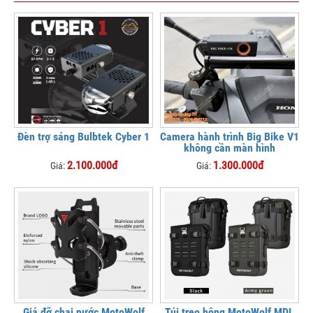
Đèn trợ sáng Bulbtek Cyber 1
Camera hành trình Big Bike V1
không cần màn hình
2.100.000đ
1.300.000đ
Giá:
Giá:
Giá đỡ chai nước MotoWolf
Túi treo hông MotoWolf MDL