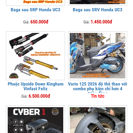
Baga sau SRP Honda UC3
Baga sau SRV Honda UC3
650.000đ
1.450.000đ
Giá:
Giá:
Phuộc Upside Down Kingham
Vario 125 2026 độ thể thao với
Vinfast Feliz
combo phụ kiện chỉ hơn 4
triệu đồng
6.500.000đ
Tin tức
Giá: