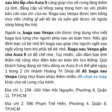
sau khi lắp cho Aura 9
càng giúp cho xế cưng tăng thêm
cá tính, đẳng cấp và trông sang trọng hơn so với phiên
bản cản sau zin của xe. Baga sau Vespa được làm bằng
inox nên chống gỉ sét tối đa và luôn giữ được vẻ ngoài
sáng bóng thu hút.
Ngoài ra,
baga sau Vespa
còn được ứng dụng như một
baga tựa lưng cho người phía sau an toàn hơn. Nếu gia
đình bạn có bé nhỏ thì baga sau giúp cho người ngồi sau
ngồi vững hơn khi phải bế bé nhỏ.
Baga sau Vespa gắn
cho Aura 9
có độ chế nhẹ. Tuy nhiên, vẫn đảm bảo tính
thẩm mỹ cũng như đảm bảo an toàn khi lưu thông. Quý
khách hàng đang sở hữu dòng xe Aura 9 có thể ghé ngay
1 trong 2 chi nhánh Hoàng Trí Shop để
độ baga sau
Vespa
cũng như tham khảo thêm nhiều
đồ chơi xe máy
khác cho xế cưng của mình.
Địa chỉ 1: 158 -160 Hàn Hải Nguyên, Phường 8, Quận
11, TP.HCM
Địa chỉ 2: 586 Phạm Thế Hiển, Phường 4, Quận 8,
TP.HCM