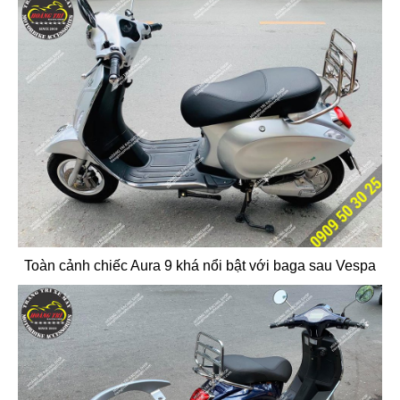
Toàn cảnh chiếc Aura 9 khá nổi bật với baga sau Vespa