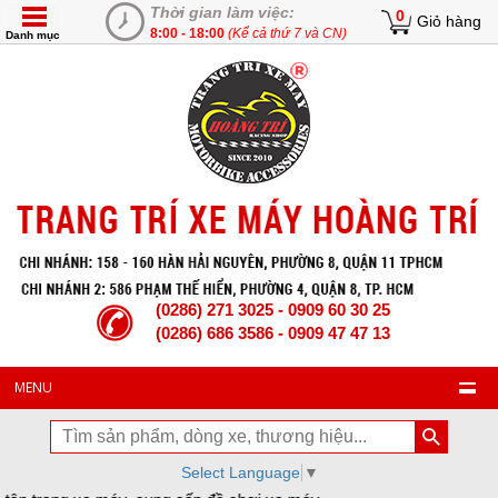
Thời gian làm việc:
0
Giỏ hàng
8:00 - 18:00
(Kể cả thứ 7 và CN)
Danh mục
(0286) 271 3025 - 0909 60 30 25
(0286) 686 3586 - 0909 47 47 13
MENU
Select Language
▼