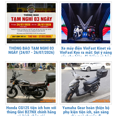
THÔNG BÁO TẠM NGHỈ 03
Xe máy điện VinFast Kinet và
NGÀY (24/07 - 26/07/2026)
VinFast Kyo ra mắt: Gợi ý nâng
cấp phụ kiện, độ kiểng và bảo
vệ xe tại
Honda CG125 tiện ích hơn với
Yamaha Gear hoàn thiện bộ
thùng Givi B27NX chính hãng
phụ kiện tiện ích, sẵn sàng
và kính chắn gió
cho mọi chuyến đi