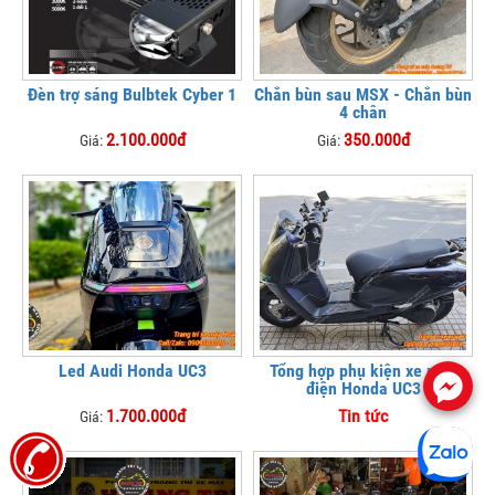
Đèn trợ sáng Bulbtek Cyber 1
Chắn bùn sau MSX - Chắn bùn
4 chân
2.100.000đ
350.000đ
Giá:
Giá:
Led Audi Honda UC3
Tổng hợp phụ kiện xe máy
.
điện Honda UC3
1.700.000đ
Tin tức
Giá: