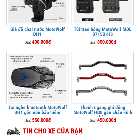
Giá đỡ chai nước MotoWolf
Túi treo hông MotoWolf MDL
DH1
0715B-H8
400.000đ
850.000đ
Giá:
Giá:
Tai nghe bluetooth MotoWolf
Thanh ngang ghi đông
BH1 gắn nón bảo hiểm
MotoWolf HB8 gắn chân kính
hậu
550.000đ
450.000đ
Giá:
Giá:
TIN CHO XE CỦA BẠN