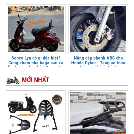
Sonco Lyn có gì đặc biệt?
Nâng cấp phanh ABS cho
Cùng khám phá baga sau và
Honda Dylan - Tăng an toàn
đồ chơi xe đạp điện Sonco Lyn
trên mọi hành trình
MỚI NHẤT