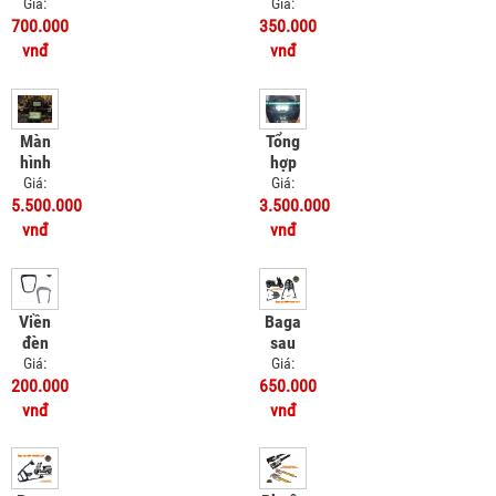
Victoria
Giá:
Giá:
50cc
700.000
350.000
vnđ
vnđ
Màn
Tổng
hình
hợp
camera
đèn
Giá:
Giá:
dẫn
trợ
5.500.000
3.500.000
đường
sáng
vnđ
vnđ
Honda
Honda
UC3
UC3
Viền
Baga
đèn
sau
sau
SRP
Giá:
Giá:
Vinfast
Honda
200.000
650.000
EVO
UC3
vnđ
vnđ