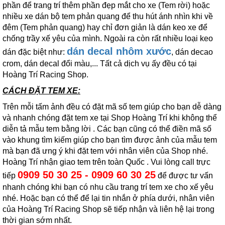
phần để trang trí thêm phần đẹp mắt cho xe (Tem rời) hoặc
nhiều xe dán bộ tem phản quang để thu hút ánh nhìn khi về
đêm (Tem phản quang) hay chỉ đơn giản là dán keo xe để
chống trầy xế yêu của mình. Ngoài ra còn rất nhiều loại keo
dán decal nhôm xước
dán đặc biệt như:
, dán decao
crom, dán decal đổi màu,... Tất cả dịch vụ ấy đều có tại
Hoàng Trí Racing Shop.
CÁCH ĐẶT TEM XE:
Trên mỗi tấm ảnh đều có đặt mã số tem giúp cho bạn dễ dàng
và nhanh chóng đặt tem xe tại Shop Hoàng Trí khi không thể
diễn tả mẫu tem bằng lời . Các bạn cũng có thể điền mã số
vào khung tìm kiếm giúp cho bạn tìm được ảnh của mẫu tem
mà bạn đã ưng ý khi đặt tem với nhân viên của Shop nhé.
Hoàng Trí nhận giao tem trên toàn Quốc . Vui lòng call trực
0909 50 30 25 - 0909 60 30 25
tiếp
để được tư vấn
nhanh chóng khi bạn có nhu cầu trang trí tem xe cho xế yêu
nhé. Hoặc bạn có thể để lại tin nhắn ở phía dưới, nhân viên
của Hoàng Trí Racing Shop sẽ tiếp nhận và liên hệ lại trong
thời gian sớm nhất.