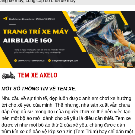
 máy, cung cấp đồ chơi xe máy
TEM XE AXELO
MỘT SỐ THÔNG TIN VỀ TEM XE:
Nhu cầu về sự tinh tế, đẹp luôn được anh em chơi xe hướng
tới cho xế yêu của mình. Thế nhưng, nhà sản xuất vẫn chưa
đáp ứng đủ sự mong đợi của người chơi xe thế nên việc tạo
nên một bộ áo mới dành cho xế yêu là điều cần thiết. Tem xe
được ví như một bộ áo thứ 2 của xế yêu, chúng được dán
trùm kín xe để bảo vệ lớp sơn zin (Tem Trùm) hay chỉ dán một