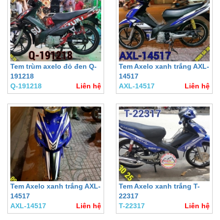
Tem trùm axelo đỏ đen Q-
Tem Axelo xanh trắng AXL-
191218
14517
Q-191218
Liên hệ
AXL-14517
Liên hệ
Tem Axelo xanh trắng AXL-
Tem Axelo xanh trắng T-
14517
22317
AXL-14517
Liên hệ
T-22317
Liên hệ