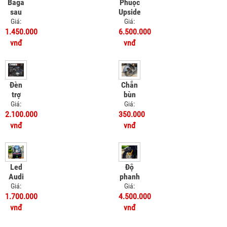
Baga
Phuộc
sau
Upside
SRV
Down
Giá:
Giá:
Honda
Kingham
1.450.000
6.500.000
UC3
Vinfast
vnđ
vnđ
Feliz
Đèn
Chắn
trợ
bùn
sáng
sau
Giá:
Giá:
Bulbtek
MSX -
2.100.000
350.000
Cyber
Chắn
vnđ
vnđ
1
bùn 4
chân
Led
Độ
Audi
phanh
Honda
ABS
Giá:
Giá:
UC3
cho xe
1.700.000
4.500.000
Honda
vnđ
vnđ
UC3