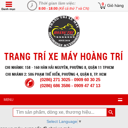
Thời gian làm việc:
0
Giỏ hàng
8:00 - 18:00
(Kể cả thứ 7 và CN)
Danh mục
(0286) 271 3025 - 0909 60 30 25
(0286) 686 3586 - 0909 47 47 13
MENU
Select Language
▼