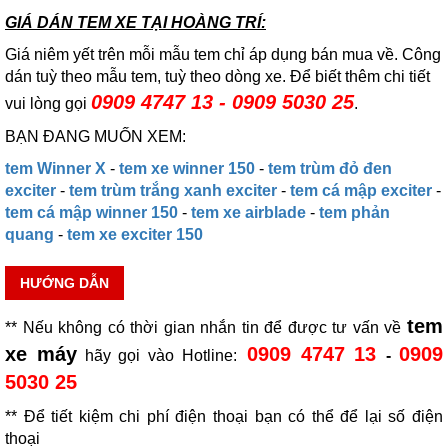
GIÁ DÁN TEM XE TẠI HOÀNG TRÍ:
Giá niêm yết trên mỗi mẫu tem chỉ áp dụng bán mua về. Công
dán tuỳ theo mẫu tem, tuỳ theo dòng xe. Để biết thêm chi tiết
0909 4747 13 - 0909 5030 25
vui lòng gọi
.
BẠN ĐANG MUỐN XEM:
tem Winner X
-
tem xe winner 150
-
tem trùm đỏ đen
exciter
-
tem trùm trắng xanh exciter
-
tem cá mập exciter
-
tem cá mập winner 150
-
tem xe airblade
-
tem phản
quang
-
tem xe exciter 150
HƯỚNG DẪN
tem
** Nếu không có thời gian nhắn tin để được tư vấn về
xe máy
0909 4747 13
0909
hãy gọi vào Hotline:
-
5030 25
** Để tiết kiệm chi phí điện thoại bạn có thể để lại số điện
thoại