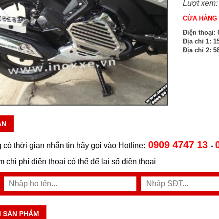
Lượt xem:
CỬA HÀNG 
Điện thoại:
0
Địa chỉ 1:
15
Địa chỉ 2:
58
ẪN
0909 4747 13
 có thời gian nhắn tin hãy gọi vào Hotline:
-
ệm chi phí điện thoại có thể để lại số điện thoại
N SẢN PHẨM