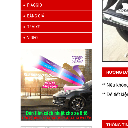
PIAGGIO
BẢNG GIÁ
TEM XE
VIDEO
HƯỚNG D
** Nếu không
** Để tiết ki
THÔNG TI