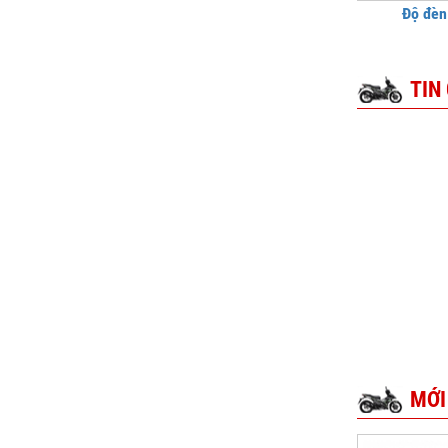
Độ đèn
TIN
MỚI