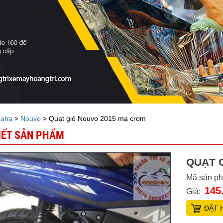
aha
>
Nouvo
> Quạt gió Nouvo 2015 mạ crom
TIẾT SẢN PHẨM
QUẠT 
Mã sản p
145
Giá:
ĐẶT 