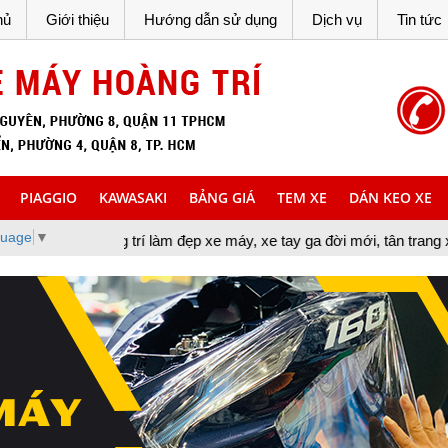
hủ
Giới thiệu
Hướng dẫn sử dụng
Dịch vụ
Tin tức
PIAGGIO
KAWASAKI
BẢNG GIÁ
TEM XE
DÁN KEO XE
guage
▼
trí làm đẹp xe máy, xe tay ga đời mới, tân trang xe máy, cung cấp 