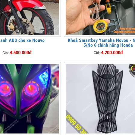
hanh ABS cho xe Nouvo
Khoá Smartkey Yamaha Novou - 
5/No 6 chính hãng Honda
4.500.000đ
4.200.000đ
Giá:
Giá: