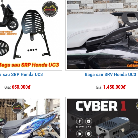
a sau SRP Honda UC3
Baga sau SRV Honda UC3
650.000đ
1.450.000đ
Giá:
Giá: