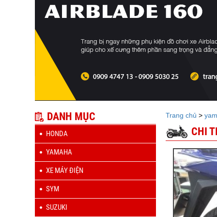
DANH MỤC
Trang chủ
>
yam
CHI 
HONDA
YAMAHA
XE MÁY ĐIỆN
SYM
SUZUKI