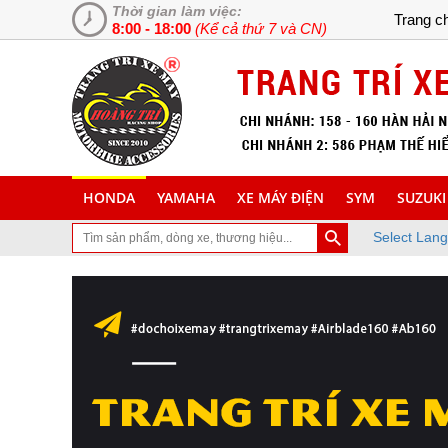
Thời gian làm việc:
Trang c
8:00 - 18:00
(Kể cả thứ 7 và CN)
HONDA
YAMAHA
XE MÁY ĐIỆN
SYM
SUZUKI
Select Lan
hé thăm trang Web chuyên cung cấp và lắp đặt phụ tùng inox trang 