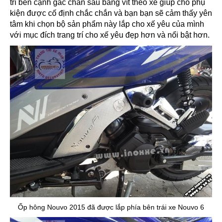
trí bên cạnh gác chân sau bằng vít theo xe giúp cho phụ
kiện được cố định chắc chắn và bạn bạn sẽ cảm thấy yên
tâm khi chọn bộ sản phẩm này lắp cho xế yêu của mình
với mục đích trang trí cho xế yêu đẹp hơn và nổi bật hơn.
Ốp hông Nouvo 2015 đã được lắp phía bên trái xe Nouvo 6