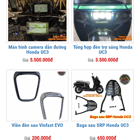
Màn hình camera dẫn đường
Tổng hợp đèn trợ sáng Honda
Honda UC3
UC3
5.500.000đ
3.500.000đ
Giá:
Giá:
Viền đèn sau Vinfast EVO
Baga sau SRP Honda UC3
200.000đ
650.000đ
Giá:
Giá: