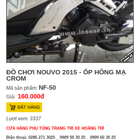
ĐỒ CHƠI NOUVO 2015 - ỐP HÔNG MẠ
CROM
NF-50
Mã sản phẩm:
160.000đ
Giá:
ĐẶT HÀNG
Lượt xem: 3337
CỬA HÀNG PHỤ TÙNG TRANG TRÍ XE HOÀNG TRÍ
Điện thoại:
0286 271 3025 _ 0909 50 30 25 _ 0909 60 30 25