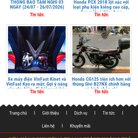
THÔNG BÁO TẠM NGHỈ 03
Honda PCX 2018 lột xác với
NGÀY (24/07 - 26/07/2026)
loạt phụ kiện kiểng cao cấp,
đẹp mắt và tiện dụng
Tin tức
Tin tức
Xe máy điện VinFast Kinet và
Honda CG125 tiện ích hơn với
VinFast Kyo ra mắt: Gợi ý nâng
thùng Givi B27NX chính hãng
cấp phụ kiện, độ kiểng và bảo
và kính chắn gió
Tin tức
Tin tức
vệ xe tại
Trang chủ
Giới thiệu
Dịch vụ
Tin tức
Liên hệ
Khuyến mãi