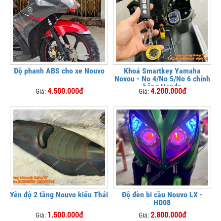
Độ phanh ABS cho xe Nouvo
Khoá Smartkey Yamaha
Novou - No 4/No 5/No 6 chính
hãng Honda
4.500.000đ
4.200.000đ
Giá:
Giá:
Yên độ 2 tầng Nouvo kiểu Thái
Độ đèn bi cầu Nouvo LX -
HD08
1.500.000đ
2.800.000đ
Giá:
Giá: