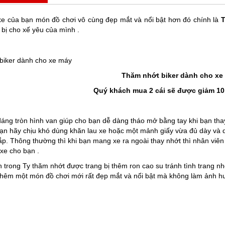
 xe của bạn món đồ chơi vô cùng đẹp mắt và nổi bật hơn đó chính là
T
 bị cho xế yêu của mình .
Thăm nhớt biker dành cho xe
Quý khách mua 2 cái sẽ được giảm 10
dáng tròn hình van giúp cho bạn dễ dàng tháo mở bằng tay khi bạn thay
 bạn hãy chịu khó dùng khăn lau xe hoặc một mảnh giấy vừa đủ dày và 
ắp. Thông thường thì khi bạn mang xe ra ngoài thay nhớt thì nhân viên
 xe cho bạn .
n trong Ty thăm nhớt được trang bị thêm ron cao su tránh tình trang nhớ
thêm một món đồ chơi mới rất đẹp mắt và nổi bật mà không làm ảnh hư