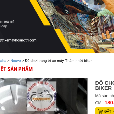
aha
>
Nouvo
> Đồ chơi trang trí xe máy-Thăm nhớt biker
TIẾT SẢN PHẨM
ĐỒ CH
BIKER
Mã sản p
180
Giá:
ĐẶT 