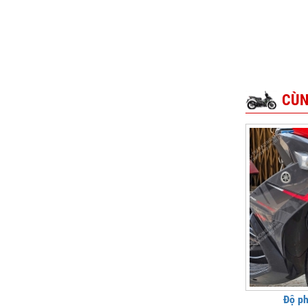
CÙN
Độ p