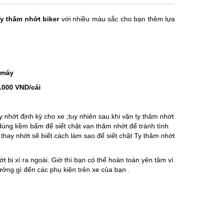
y thăm nhớt biker
với nhiều màu sắc cho bạn thêm lựa
 máy
.000 VND/cái
 nhớt định kỳ cho xe ,tuy nhiên sau khi vặn ty thăm nhớt
dùng kềm bấm để siết chặt van thăm nhớt để tránh tình
 thay nhớt sẽ biết cách làm sao để siết chặt Ty thăm nhớt
t bị xì ra ngoài. Giờ thì bạn có thể hoàn toàn yên tâm vì
ởng gì đến các phụ kiện trên xe của bạn .