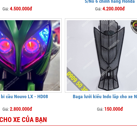
5/No 6 chính hãng Honda
4.500.000đ
4.200.000đ
Giá:
Giá:
 bi cầu Nouvo LX - HD08
Baga lưới kiểu Indo lắp cho xe 
2.800.000đ
150.000đ
Giá:
Giá:
 CHO XE CỦA BẠN