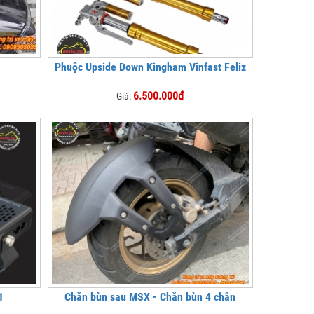
Phuộc Upside Down Kingham Vinfast Feliz
6.500.000đ
Giá:
1
Chắn bùn sau MSX - Chắn bùn 4 chân