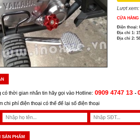
Lượt xem:
CỬA HÀNG 
Điện thoại:
0
Địa chỉ 1:
15
Địa chỉ 2:
58
ẪN
0909 4747 13
 có thời gian nhắn tin hãy gọi vào Hotline:
-
ệm chi phí điện thoại có thể để lại số điện thoại
N SẢN PHẨM