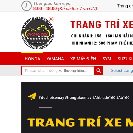
Thời gian làm việc:
Trang c
8:00 - 18:00
(Kể cả thứ 7 và CN)
HONDA
YAMAHA
XE MÁY ĐIỆN
SYM
SUZUKI
Select Lan
n đã ghé thăm trang Web chuyên cung cấp và lắp đặt phụ tùng inox t