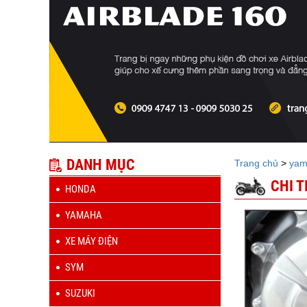
DANH MỤC
Trang chủ
>
yam
CHI 
HONDA
YAMAHA
XE MÁY ĐIỆN
SYM
SUZUKI