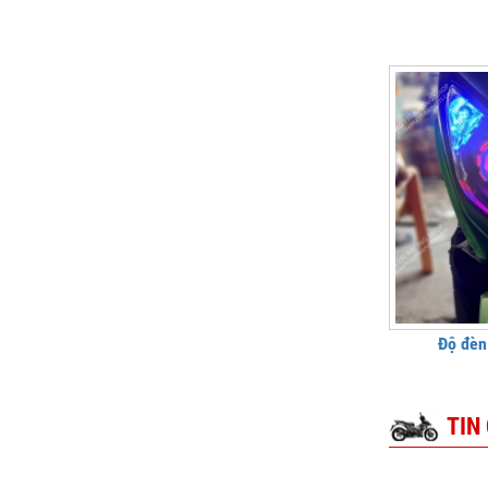
Độ đèn
TIN