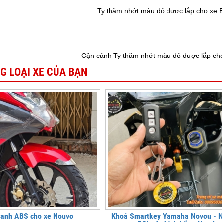
Ty thăm nhớt màu đỏ được lắp cho xe E
Cận cảnh Ty thăm nhớt màu đỏ được lắp cho
G LOẠI XE CỦA BẠN
hanh ABS cho xe Nouvo
Khoá Smartkey Yamaha Novou - 