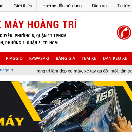
hủ
Giới thiệu
Hướng dẫn sử dụng
Dịch vụ
Tin tức
PIAGGIO
KAWASAKI
BẢNG GIÁ
TEM XE
DÁN KEO XE
guage
▼
rang trí làm đẹp xe máy, xe tay ga đời mới, tân trang xe máy, cun