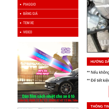
PIAGGIO
BẢNG GIÁ
TEM XE
VIDEO
HƯỚNG D
** Nếu không
** Để tiết ki
THÔNG TI