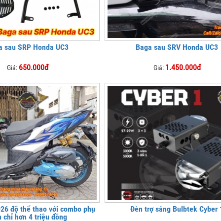
a sau SRP Honda UC3
Baga sau SRV Honda UC3
650.000đ
1.450.000đ
Giá:
Giá:
026 độ thể thao với combo phụ
Đèn trợ sáng Bulbtek Cyber 
n chỉ hơn 4 triệu đồng