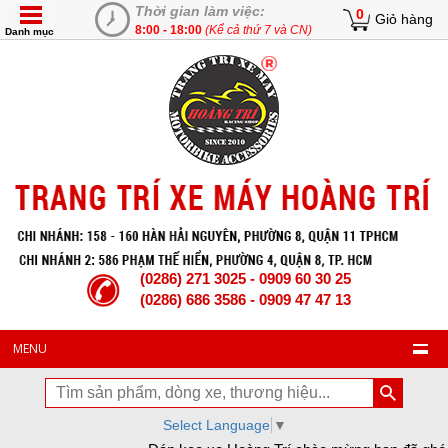
Thời gian làm việc:
0
Giỏ hàng
8:00 - 18:00
(Kể cả thứ 7 và CN)
Danh mục
(0286) 271 3025 - 0909 60 30 25
(0286) 686 3586 - 0909 47 47 13
MENU
Select Language
▼