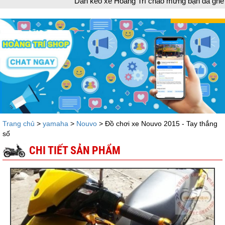
Dán keo xe Hoàng Trí chào mừng bạn đã ghé thăm trang
Trang chủ
>
yamaha
>
Nouvo
> Đồ chơi xe Nouvo 2015 - Tay thắng
số
CHI TIẾT SẢN PHẨM