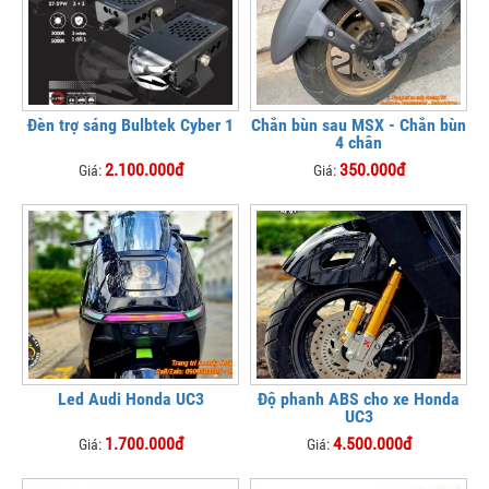
Đèn trợ sáng Bulbtek Cyber 1
Chắn bùn sau MSX - Chắn bùn
4 chân
2.100.000đ
350.000đ
Giá:
Giá:
Led Audi Honda UC3
Độ phanh ABS cho xe Honda
UC3
1.700.000đ
4.500.000đ
Giá:
Giá: