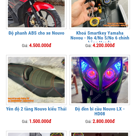
Độ phanh ABS cho xe Nouvo
Khoá Smartkey Yamaha
Novou - No 4/No 5/No 6 chính
hãng Honda
4.500.000đ
4.200.000đ
Giá:
Giá:
Yên độ 2 tầng Nouvo kiểu Thái
Độ đèn bi cầu Nouvo LX -
HD08
1.500.000đ
2.800.000đ
Giá:
Giá: