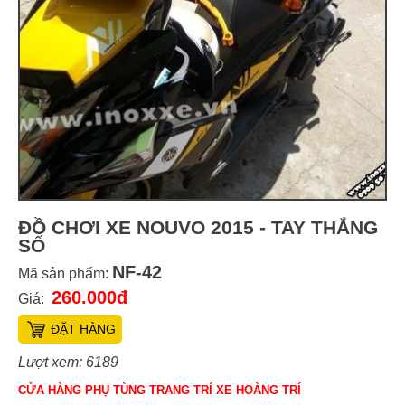
ĐỒ CHƠI XE NOUVO 2015 - TAY THẮNG
SỐ
NF-42
Mã sản phẩm:
260.000đ
Giá:
ĐẶT HÀNG
Lượt xem: 6189
CỬA HÀNG PHỤ TÙNG TRANG TRÍ XE HOÀNG TRÍ