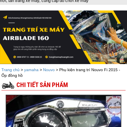
 trang xe máy, cung cấp đồ chơi xe máy
Trang chủ
>
yamaha
>
Nouvo
> Phụ kiện trang trí Nouvo Fi 2015 -
Ốp đồng hồ
CHI TIẾT SẢN PHẨM