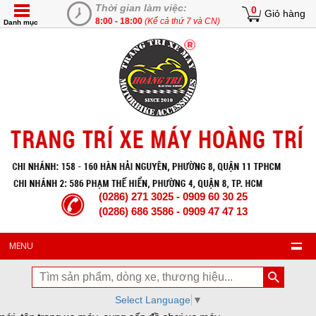
Thời gian làm việc:
0
Giỏ hàng
8:00 - 18:00
(Kể cả thứ 7 và CN)
Danh mục
(0286) 271 3025 - 0909 60 30 25
(0286) 686 3586 - 0909 47 47 13
MENU
Select Language
▼