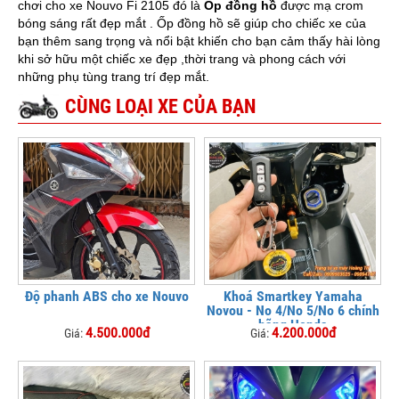
chơi cho xe Nouvo Fi 2105 đó là
Ốp đồng hồ
được mạ crom
bóng sáng rất đẹp mắt . Ốp đồng hồ
sẽ giúp cho chiếc xe của
bạn thêm sang trọng và nổi bật khiến cho bạn cảm thấy hài lòng
khi sở hữu một chiếc xe đẹp ,thời trang và phong cách với
những phụ tùng trang trí đẹp mắt.
CÙNG LOẠI XE CỦA BẠN
Độ phanh ABS cho xe Nouvo
Khoá Smartkey Yamaha
Novou - No 4/No 5/No 6 chính
hãng Honda
4.500.000đ
4.200.000đ
Giá:
Giá: