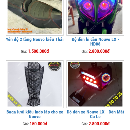
Yên độ 2 tầng Nouvo kiểu Thái
Độ đèn bi cầu Nouvo LX -
HD08
1.500.000đ
2.800.000đ
Giá:
Giá:
Baga lưới kiểu Indo lắp cho xe
Độ đèn xe Nouvo LX - Đèn Mắt
Nouvo
Cú Lé
150.000đ
2.800.000đ
Giá:
Giá: