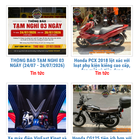
THÔNG BÁO TẠM NGHỈ 03
Honda PCX 2018 lột xác với
NGÀY (24/07 - 26/07/2026)
loạt phụ kiện kiểng cao cấp,
đẹp mắt và tiện dụng
Tin tức
Tin tức
Xe máy điện VinFast Kinet và
Honda CG125 tiện ích hơn với