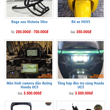
Baga sau Victoria 50cc
Rổ xe HSV3
200.000đ - 700.000đ
350.000đ
Từ:
Giá:
Màn hình camera dẫn đường
Tổng hợp đèn trợ sáng Honda
Honda UC3
UC3
5.500.000đ
3.500.000đ
Giá:
Giá: