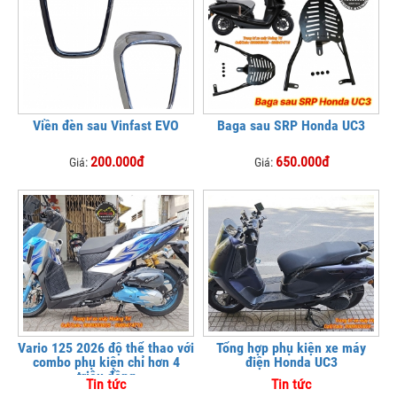
Viền đèn sau Vinfast EVO
Baga sau SRP Honda UC3
200.000đ
650.000đ
Giá:
Giá:
Vario 125 2026 độ thể thao với
Tổng hợp phụ kiện xe máy
combo phụ kiện chỉ hơn 4
điện Honda UC3
triệu đồng
Tin tức
Tin tức