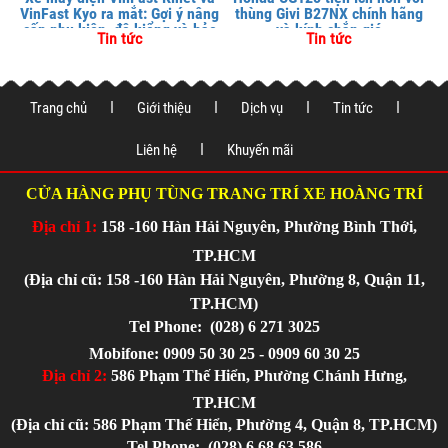
VinFast Kyo ra mắt: Gợi ý nâng
thùng Givi B27NX chính hãng
cấp phụ kiện, độ kiểng và bảo
và kính chắn gió
Tin tức
Tin tức
vệ xe tại
Trang chủ
Giới thiệu
Dịch vụ
Tin tức
Liên hệ
Khuyến mãi
CỬA HÀNG PHỤ TÙNG TRANG TRÍ XE HOÀNG TRÍ
Địa chỉ 1:
158 -160 Hàn Hải Nguyên, Phường Bình Thới,
TP.HCM
(Địa chỉ cũ: 158 -160 Hàn Hải Nguyên, Phường 8, Quận 11,
TP.HCM)
Tel Phone:
(028) 6 271 3025
Mobifone: 0909 50 30 25 - 0909 60 30 25
Địa chỉ 2:
586 Phạm Thế Hiển, Phường Chánh Hưng,
TP.HCM
(Địa chỉ cũ: 586 Phạm Thế Hiển, Phường 4, Quận 8, TP.HCM)
Tel Phone:
(028) 6 68 63 586