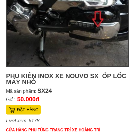
PHỤ KIỆN INOX XE NOUVO SX_ỐP LỐC
MÁY NHỎ
SX24
Mã sản phẩm:
50.000đ
Giá:
ĐẶT HÀNG
Lượt xem: 6178
CỬA HÀNG PHỤ TÙNG TRANG TRÍ XE HOÀNG TRÍ