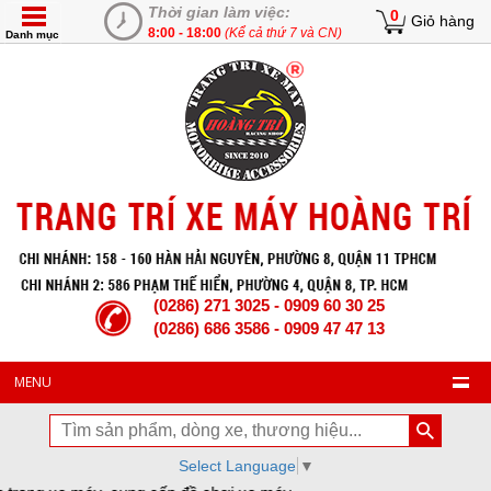
Thời gian làm việc:
0
Giỏ hàng
8:00 - 18:00
(Kể cả thứ 7 và CN)
Danh mục
(0286) 271 3025 - 0909 60 30 25
(0286) 686 3586 - 0909 47 47 13
MENU
Select Language
▼