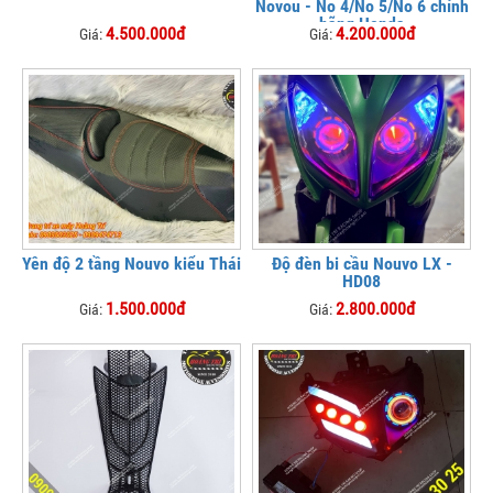
Novou - No 4/No 5/No 6 chính
hãng Honda
4.500.000đ
4.200.000đ
Giá:
Giá:
Yên độ 2 tầng Nouvo kiểu Thái
Độ đèn bi cầu Nouvo LX -
HD08
1.500.000đ
2.800.000đ
Giá:
Giá: