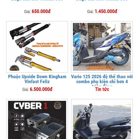
650.000đ
1.450.000đ
Giá:
Giá:
Phuộc Upside Down Kingham
Vario 125 2026 độ thể thao với
Vinfast Feliz
combo phụ kiện chỉ hơn 4
triệu đồng
6.500.000đ
Tin tức
Giá: