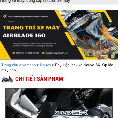
 xe máy, cung cấp đồ chơi xe máy
Trang chủ
>
yamaha
>
Nouvo
> Phụ kiện inox xe Nouvo SX_Ốp lốc
máy nhỏ
CHI TIẾT SẢN PHẨM