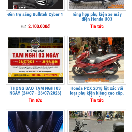
Đèn trợ sáng Bulbtek Cyber 1
Tổng hợp phụ kiện xe máy
điện Honda UC3
2.100.000đ
Tin tức
Giá:
THÔNG BÁO TẠM NGHỈ 03
Honda PCX 2018 lột xác với
NGÀY (24/07 - 26/07/2026)
loạt phụ kiện kiểng cao cấp,
đẹp mắt và tiện dụng
Tin tức
Tin tức