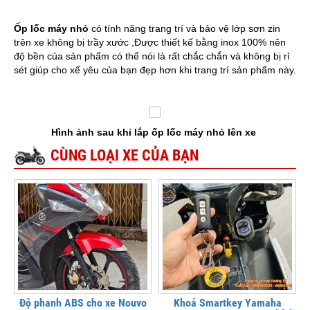
Ốp lốc máy nhỏ
có tính năng trang trí và bảo vệ lớp sơn zin
trên xe không bị trầy xước ,Được thiết kế bằng inox 100% nên
độ bền của sản phẩm có thể nói là rất chắc chắn và không bị rỉ
sét giúp cho xế yêu của bạn đẹp hơn khi trang trí sản phẩm này.
Hình ảnh sau khi lắp ốp lốc máy nhỏ lên xe
CÙNG LOẠI XE CỦA BẠN
Độ phanh ABS cho xe Nouvo
Khoá Smartkey Yamaha