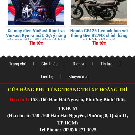
Xe máy điện VinFast Kinet và
Honda CG125 tiện ích hơn với
VinFast Kyo ra mắt: Gợi ý nâng
thùng Givi B27NX chính hãng
cấp phụ kiện, độ kiểng và bảo
và kính chắn gió
Tin tức
Tin tức
vệ xe tại
Trang chủ
Giới thiệu
Dịch vụ
Tin tức
Liên hệ
Khuyến mãi
CỬA HÀNG PHỤ TÙNG TRANG TRÍ XE HOÀNG TRÍ
Địa chỉ 1:
158 -160 Hàn Hải Nguyên, Phường Bình Thới,
TP.HCM
(Địa chỉ cũ: 158 -160 Hàn Hải Nguyên, Phường 8, Quận 11,
TP.HCM)
Tel Phone:
(028) 6 271 3025