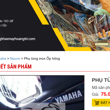
aha
>
Nouvo
> Phụ tùng inox Ốp hông
TIẾT SẢN PHẨM
PHỤ T
Mã sản p
75.
Giá:
ĐẶT 