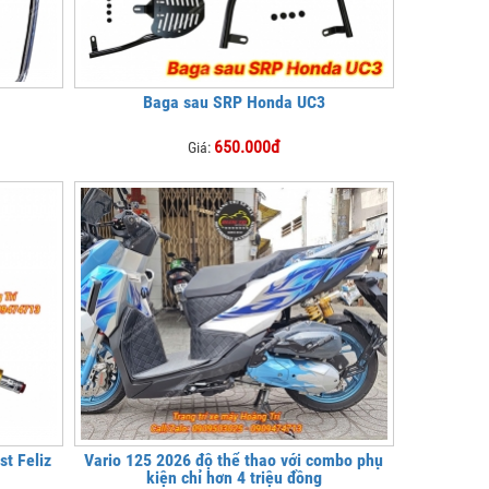
Baga sau SRP Honda UC3
650.000đ
Giá:
t Feliz
Vario 125 2026 độ thể thao với combo phụ
kiện chỉ hơn 4 triệu đồng