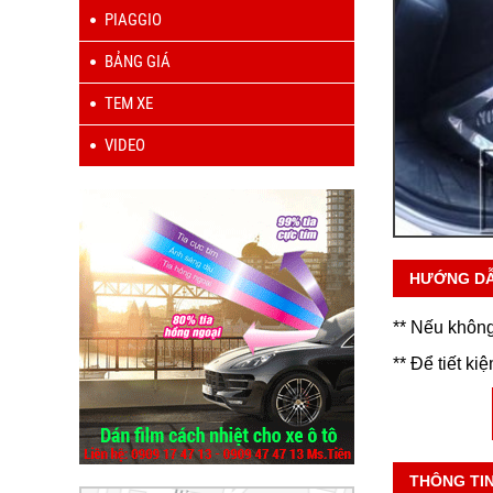
PIAGGIO
BẢNG GIÁ
TEM XE
VIDEO
HƯỚNG D
** Nếu không
** Để tiết ki
THÔNG TI