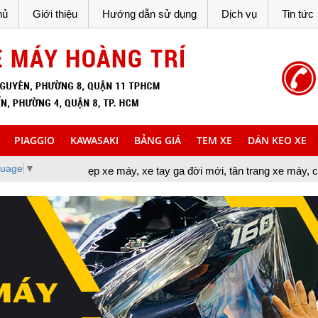
hủ
Giới thiệu
Hướng dẫn sử dụng
Dịch vụ
Tin tức
PIAGGIO
KAWASAKI
BẢNG GIÁ
TEM XE
DÁN KEO XE
guage
▼
đẹp xe máy, xe tay ga đời mới, tân trang xe máy, cung cấp đồ chơi 