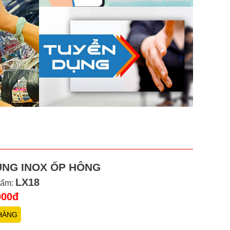
ÙNG INOX ỐP HÔNG
LX18
hẩm:
000đ
HÀNG