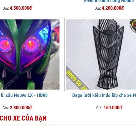
5/No 6 chính hãng Honda
4.500.000đ
4.200.000đ
Giá:
Giá:
 bi cầu Nouvo LX - HD08
Baga lưới kiểu Indo lắp cho xe 
2.800.000đ
150.000đ
Giá:
Giá:
 CHO XE CỦA BẠN