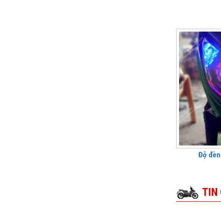
Độ đèn
TIN