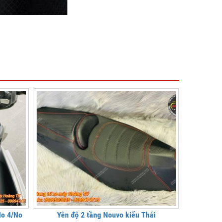
No 4/No
Yên độ 2 tầng Nouvo kiểu Thái