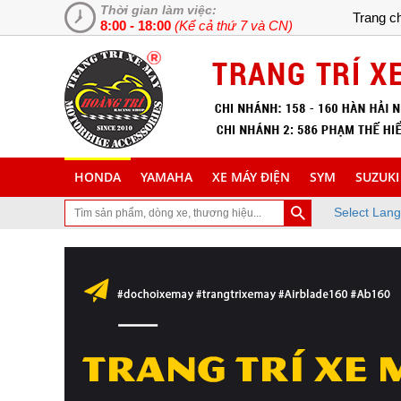
Thời gian làm việc:
Trang c
8:00 - 18:00
(Kể cả thứ 7 và CN)
HONDA
YAMAHA
XE MÁY ĐIỆN
SYM
SUZUKI
Select Lan
trang Web chuyên cung cấp và lắp đặt phụ tùng inox trang trí làm 