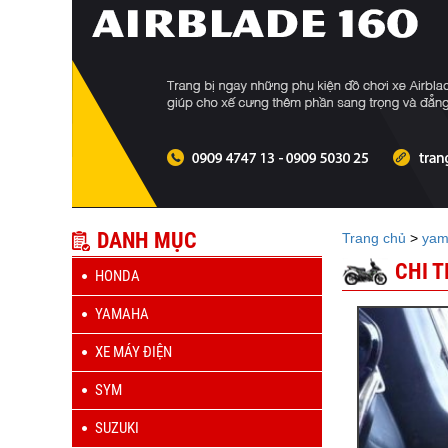
DANH MỤC
Trang chủ
>
yam
CHI 
HONDA
YAMAHA
XE MÁY ĐIỆN
SYM
SUZUKI