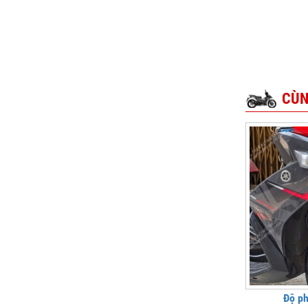
CÙN
Độ p