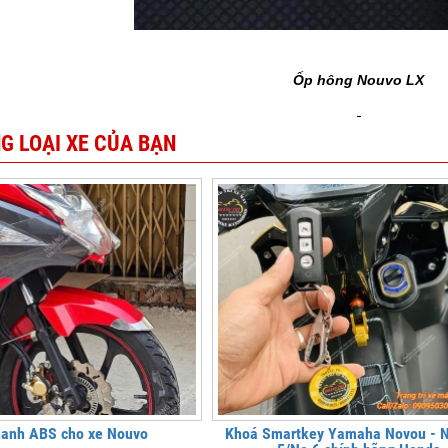
Ốp hông Nouvo LX
G LOẠI XE CỦA BẠN
hanh ABS cho xe Nouvo
Khoá Smartkey Yamaha Novou - 