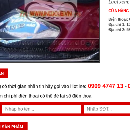
Lượt xem:
CỬA HÀNG 
Điện thoại:
0
Địa chỉ 1:
15
Địa chỉ 2:
58
ẪN
0909 4747 13
 có thời gian nhắn tin hãy gọi vào Hotline:
-
ệm chi phí điện thoại có thể để lại số điện thoại
N SẢN PHẨM