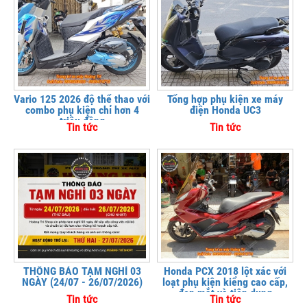
Vario 125 2026 độ thể thao với
Tổng hợp phụ kiện xe máy
combo phụ kiện chỉ hơn 4
điện Honda UC3
triệu đồng
Tin tức
Tin tức
THÔNG BÁO TẠM NGHỈ 03
Honda PCX 2018 lột xác với
NGÀY (24/07 - 26/07/2026)
loạt phụ kiện kiểng cao cấp,
đẹp mắt và tiện dụng
Tin tức
Tin tức