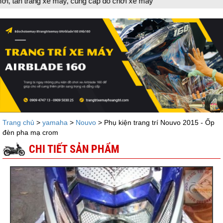
ng xe máy, cung cấp đồ chơi xe máy
Trang chủ
>
yamaha
>
Nouvo
> Phụ kiện trang trí Nouvo 2015 - Ốp
đèn pha mạ crom
CHI TIẾT SẢN PHẨM