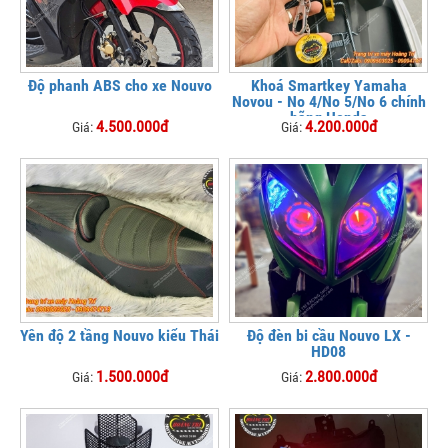
Độ phanh ABS cho xe Nouvo
Khoá Smartkey Yamaha
Novou - No 4/No 5/No 6 chính
hãng Honda
4.500.000đ
4.200.000đ
Giá:
Giá:
Yên độ 2 tầng Nouvo kiểu Thái
Độ đèn bi cầu Nouvo LX -
HD08
1.500.000đ
2.800.000đ
Giá:
Giá: