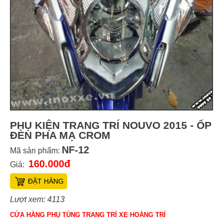
PHỤ KIỆN TRANG TRÍ NOUVO 2015 - ỐP
ĐÈN PHA MẠ CROM
NF-12
Mã sản phẩm:
160.000đ
Giá:
ĐẶT HÀNG
Lượt xem: 4113
CỬA HÀNG PHỤ TÙNG TRANG TRÍ XE HOÀNG TRÍ