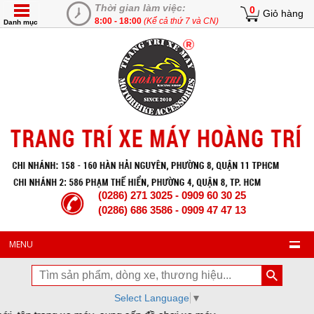
Thời gian làm việc:
0
Giỏ hàng
8:00 - 18:00
(Kể cả thứ 7 và CN)
Danh mục
(0286) 271 3025 - 0909 60 30 25
(0286) 686 3586 - 0909 47 47 13
MENU
Select Language
▼