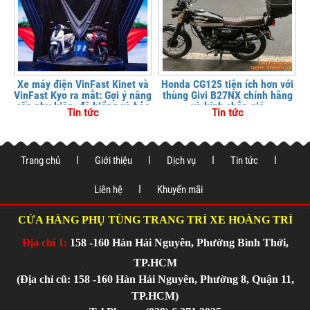
Xe máy điện VinFast Kinet và
Honda CG125 tiện ích hơn với
VinFast Kyo ra mắt: Gợi ý nâng
thùng Givi B27NX chính hãng
cấp phụ kiện, độ kiểng và bảo
và kính chắn gió
Tin tức
Tin tức
vệ xe tại
Trang chủ
Giới thiệu
Dịch vụ
Tin tức
Liên hệ
Khuyến mãi
CỬA HÀNG PHỤ TÙNG TRANG TRÍ XE HOÀNG TRÍ
Địa chỉ 1:
158 -160 Hàn Hải Nguyên, Phường Bình Thới,
TP.HCM
(Địa chỉ cũ: 158 -160 Hàn Hải Nguyên, Phường 8, Quận 11,
TP.HCM)