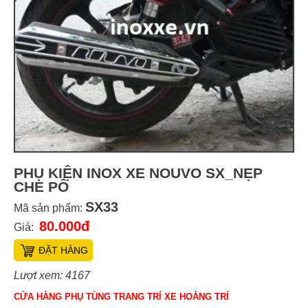
PHỤ KIỆN INOX XE NOUVO SX_NẸP
CHE PÔ
SX33
Mã sản phẩm:
80.000đ
Giá:
ĐẶT HÀNG
Lượt xem: 4167
CỬA HÀNG PHỤ TÙNG TRANG TRÍ XE HOÀNG TRÍ