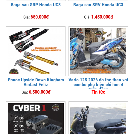
Baga sau SRP Honda UC3
Baga sau SRV Honda UC3
650.000đ
1.450.000đ
Giá:
Giá:
Phuộc Upside Down Kingham
Vario 125 2026 độ thể thao với
Vinfast Feliz
combo phụ kiện chỉ hơn 4
triệu đồng
6.500.000đ
Tin tức
Giá: