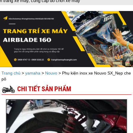
g xe máy, cung cấp đồ chơi xe máy
Trang chủ
>
yamaha
>
Nouvo
> Phụ kiện inox xe Nouvo SX_Nẹp che
pô
CHI TIẾT SẢN PHẨM