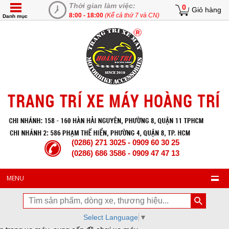
Thời gian làm việc:
0
Giỏ hàng
8:00 - 18:00
(Kể cả thứ 7 và CN)
Danh mục
(0286) 271 3025 - 0909 60 30 25
(0286) 686 3586 - 0909 47 47 13
MENU
Select Language
▼