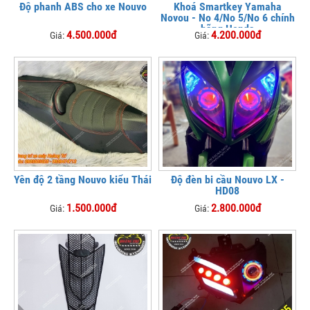
Độ phanh ABS cho xe Nouvo
Khoá Smartkey Yamaha
Novou - No 4/No 5/No 6 chính
hãng Honda
4.500.000đ
4.200.000đ
Giá:
Giá:
Yên độ 2 tầng Nouvo kiểu Thái
Độ đèn bi cầu Nouvo LX -
HD08
1.500.000đ
2.800.000đ
Giá:
Giá: