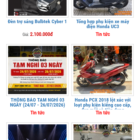
Đèn trợ sáng Bulbtek Cyber 1
Tổng hợp phụ kiện xe máy
điện Honda UC3
2.100.000đ
Tin tức
Giá:
THÔNG BÁO TẠM NGHỈ 03
Honda PCX 2018 lột xác với
NGÀY (24/07 - 26/07/2026)
loạt phụ kiện kiểng cao cấp,
đẹp mắt và tiện dụng
Tin tức
Tin tức