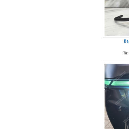
Ba
Từ: