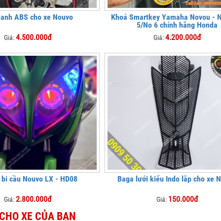
hanh ABS cho xe Nouvo
Khoá Smartkey Yamaha Novou - 
5/No 6 chính hãng Honda
4.500.000đ
4.200.000đ
Giá:
Giá:
 bi cầu Nouvo LX - HD08
Baga lưới kiểu Indo lắp cho xe 
2.800.000đ
150.000đ
Giá:
Giá:
 CHO XE CỦA BẠN