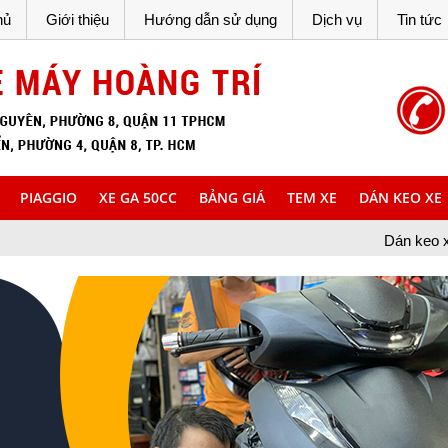
hủ
Giới thiệu
Hướng dẫn sử dụng
Dịch vụ
Tin tức
PIAGGIO
XE GA 50CC
BẢNG GIÁ
TEM XE
DÁN KEO XE
Dán keo xe Hoàng Trí chào 