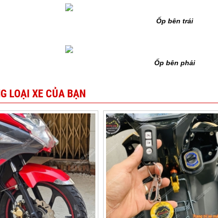
Ốp bên trái
Ốp bên phải
G LOẠI XE CỦA BẠN