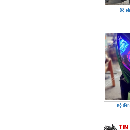
Độ p
Độ đèn
TIN