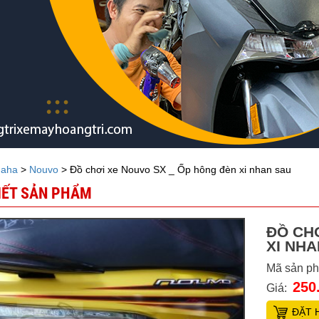
aha
>
Nouvo
> Đồ chơi xe Nouvo SX _ Ốp hông đèn xi nhan sau
TIẾT SẢN PHẨM
ĐỒ CH
XI NH
Mã sản p
250
Giá:
ĐẶT 