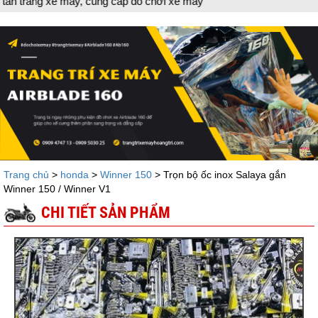
g xe máy, cung cấp đồ chơi xe máy
Trang chủ
>
honda
>
Winner 150
> Trọn bộ ốc inox Salaya gắn
Winner 150 / Winner V1
CHI TIẾT SẢN PHẨM