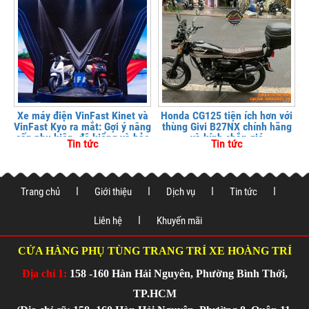
Xe máy điện VinFast Kinet và
Honda CG125 tiện ích hơn với
VinFast Kyo ra mắt: Gợi ý nâng
thùng Givi B27NX chính hãng
cấp phụ kiện, độ kiểng và bảo
và kính chắn gió
Tin tức
Tin tức
vệ xe tại
Trang chủ
Giới thiệu
Dịch vụ
Tin tức
Liên hệ
Khuyến mãi
CỬA HÀNG PHỤ TÙNG TRANG TRÍ XE HOÀNG TRÍ
Địa chỉ 1:
158 -160 Hàn Hải Nguyên, Phường Bình Thới,
TP.HCM