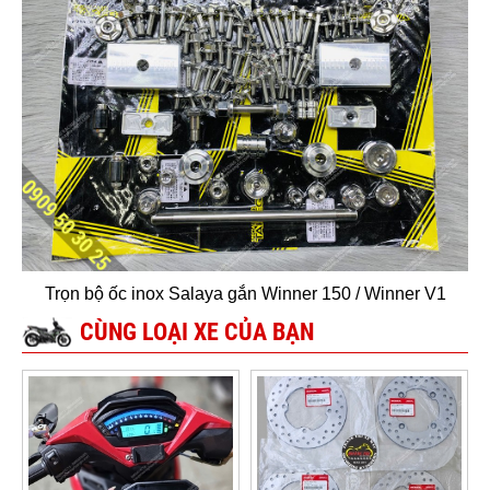
Trọn bộ ốc inox Salaya gắn Winner 150 / Winner V1
CÙNG LOẠI XE CỦA BẠN