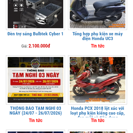
Đèn trợ sáng Bulbtek Cyber 1
Tổng hợp phụ kiện xe máy
điện Honda UC3
2.100.000đ
Tin tức
Giá:
THÔNG BÁO TẠM NGHỈ 03
Honda PCX 2018 lột xác với
NGÀY (24/07 - 26/07/2026)
loạt phụ kiện kiểng cao cấp,
đẹp mắt và tiện dụng
Tin tức
Tin tức