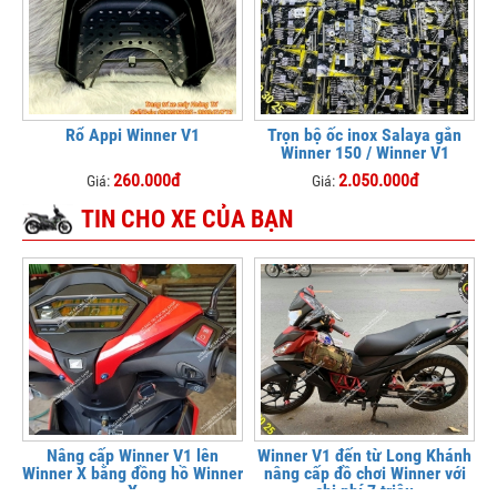
Rổ Appi Winner V1
Trọn bộ ốc inox Salaya gắn
Winner 150 / Winner V1
260.000đ
2.050.000đ
Giá:
Giá:
TIN CHO XE CỦA BẠN
Nâng cấp Winner V1 lên
Winner V1 đến từ Long Khánh
Winner X bằng đồng hồ Winner
nâng cấp đồ chơi Winner với
X
chi phí 7 triệu