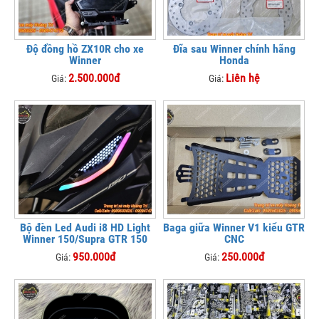
Độ đồng hồ ZX10R cho xe
Đĩa sau Winner chính hãng
Winner
Honda
2.500.000đ
Liên hệ
Giá:
Giá:
Bộ đèn Led Audi i8 HD Light
Baga giữa Winner V1 kiểu GTR
Winner 150/Supra GTR 150
CNC
950.000đ
250.000đ
Giá:
Giá: