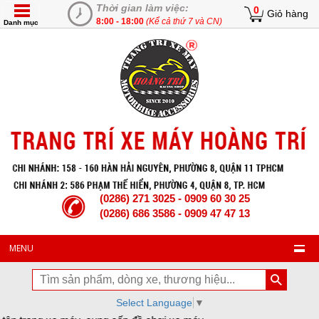
Thời gian làm việc:
0
Giỏ hàng
8:00 - 18:00
(Kể cả thứ 7 và CN)
Danh mục
(0286) 271 3025 - 0909 60 30 25
(0286) 686 3586 - 0909 47 47 13
MENU
Select Language
▼