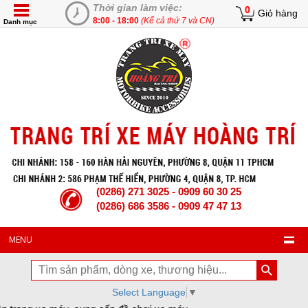
Thời gian làm việc:
0
Giỏ hàng
8:00 - 18:00
(Kể cả thứ 7 và CN)
Danh mục
(0286) 271 3025 - 0909 60 30 25
(0286) 686 3586 - 0909 47 47 13
MENU
Select Language
▼