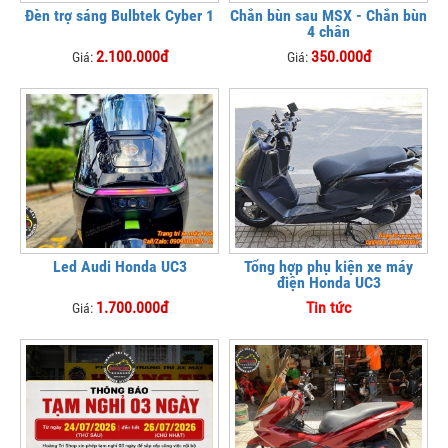
Đèn trợ sáng Bulbtek Cyber 1
Chắn bùn sau MSX - Chắn bùn
4 chân
2.100.000đ
350.000đ
Giá:
Giá:
Led Audi Honda UC3
Tổng hợp phụ kiện xe máy
điện Honda UC3
1.700.000đ
Tin tức
Giá: