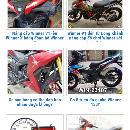
Nâng cấp Winner V1 lên
Winner V1 đến từ Long Khánh
Winner X bằng đồng hồ Winner
nâng cấp đồ chơi Winner với
X
chi phí 7 triệu
Xe sơn bóng có thể dán keo
Có 5 triệu độ gì cho Winner
nhám được không?
150?