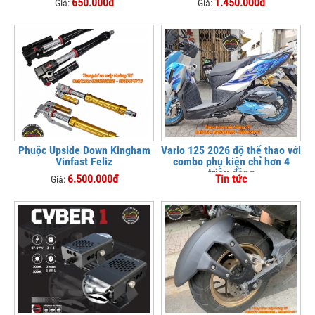
650.000đ
1.450.000đ
Giá:
Giá:
Phuộc Upside Down Kingham
Vario 125 2026 độ thể thao với
Vinfast Feliz
combo phụ kiện chỉ hơn 4
triệu đồng
6.500.000đ
Tin tức
Giá: