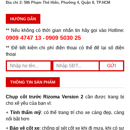
Địa chỉ 2:
586 Phạm Thế Hiển, Phường 4, Quận 8, TP.HCM
HƯỚNG DẪN
** Nếu không có thời gian nhắn tin hãy gọi vào Hotline:
0909 4747 13
0909 5030 25
-
** Để tiết kiệm chi phí điện thoại có thể để lại số điện
thoại
THÔNG TIN SẢN PHẨM
Chụp cốt trước Rizoma Version 2
cần được trang bị
cho xế yêu của bạn vì:
+
Tính thẩm mỹ
: có thể trang trí cho xe càng đẹp, càng
nổi bật hơn
+
Bảo vệ cốt xe
: chống gỉ sét cốt xe khi đi mưa, khi có sự