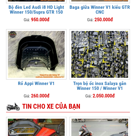
Bộ đèn Led Audi i8 HD Light
Baga giữa Winner V1 kiểu GTR
Winner 150/Supra GTR 150
CNC
950.000đ
250.000đ
Giá:
Giá:
Rổ Appi Winner V1
Trọn bộ ốc inox Salaya gắn
Winner 150 / Winner V1
260.000đ
2.050.000đ
Giá:
Giá:
TIN CHO XE CỦA BẠN