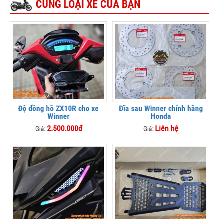
CÙNG LOẠI XE CỦA BẠN
Độ đồng hồ ZX10R cho xe
Đĩa sau Winner chính hãng
Winner
Honda
2.500.000đ
Liên hệ
Giá:
Giá: