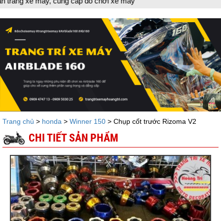
máy, cung cấp đồ chơi xe máy
Trang chủ
>
honda
>
Winner 150
> Chụp cốt trước Rizoma V2
CHI TIẾT SẢN PHẨM