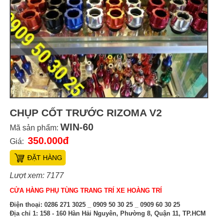
CHỤP CỐT TRƯỚC RIZOMA V2
WIN-60
Mã sản phẩm:
350.000đ
Giá:
ĐẶT HÀNG
Lượt xem: 7177
CỬA HÀNG PHỤ TÙNG TRANG TRÍ XE HOÀNG TRÍ
Điện thoại:
0286 271 3025 _ 0909 50 30 25 _ 0909 60 30 25
Địa chỉ 1:
158 - 160 Hàn Hải Nguyên, Phường 8, Quận 11, TP.HCM