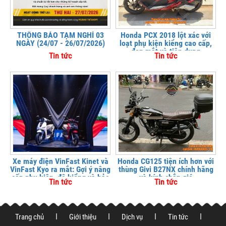
THÔNG BÁO TẠM NGHỈ 03
Honda PCX 2018 lột xác với
NGÀY (24/07 - 26/07/2026)
loạt phụ kiện kiểng cao cấp,
đẹp mắt và tiện dụng
Tin tức
Tin tức
Xe máy điện VinFast Kinet và
Honda CG125 tiện ích hơn với
VinFast Kyo ra mắt: Gợi ý nâng
thùng Givi B27NX chính hãng
cấp phụ kiện, độ kiểng và bảo
và kính chắn gió
Tin tức
Tin tức
vệ xe tại
Trang chủ
Giới thiệu
Dịch vụ
Tin tức