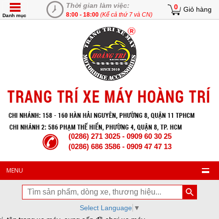
Thời gian làm việc:
0
Giỏ hàng
8:00 - 18:00
(Kể cả thứ 7 và CN)
Danh mục
(0286) 271 3025 - 0909 60 30 25
(0286) 686 3586 - 0909 47 47 13
MENU
Select Language
▼