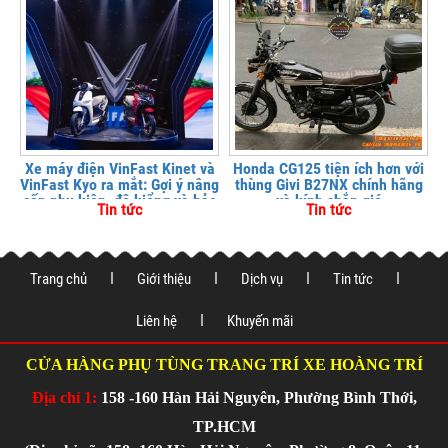
Xe máy điện VinFast Kinet và
Honda CG125 tiện ích hơn với
VinFast Kyo ra mắt: Gợi ý nâng
thùng Givi B27NX chính hãng
cấp phụ kiện, độ kiểng và bảo
và kính chắn gió
Tin tức
Tin tức
vệ xe tại
Trang chủ
Giới thiệu
Dịch vụ
Tin tức
Liên hệ
Khuyến mãi
CỬA HÀNG PHỤ TÙNG TRANG TRÍ XE HOÀNG TRÍ
Địa chỉ 1:
158 -160 Hàn Hải Nguyên, Phường Bình Thới,
TP.HCM