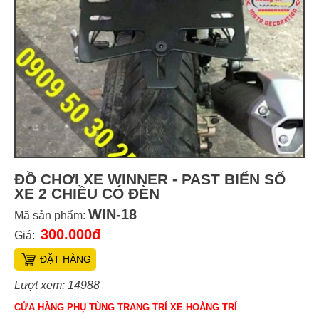
ĐỒ CHƠI XE WINNER - PAST BIỂN SỐ
XE 2 CHIỀU CÓ ĐÈN
WIN-18
Mã sản phẩm:
300.000đ
Giá:
ĐẶT HÀNG
Lượt xem: 14988
CỬA HÀNG PHỤ TÙNG TRANG TRÍ XE HOÀNG TRÍ