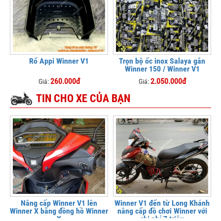
Rổ Appi Winner V1
Trọn bộ ốc inox Salaya gắn
Winner 150 / Winner V1
260.000đ
2.050.000đ
Giá:
Giá:
TIN CHO XE CỦA BẠN
Nâng cấp Winner V1 lên
Winner V1 đến từ Long Khánh
Winner X bằng đồng hồ Winner
nâng cấp đồ chơi Winner với
X
chi phí 7 triệu