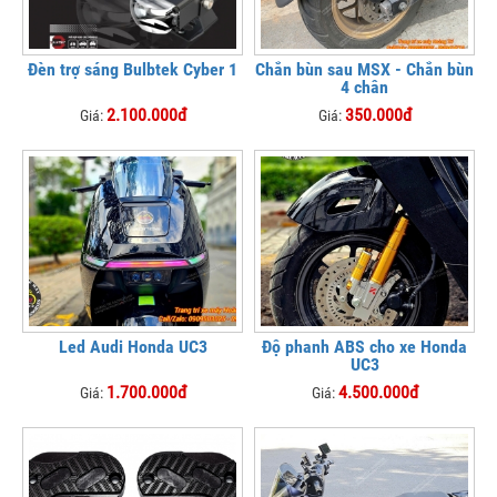
Đèn trợ sáng Bulbtek Cyber 1
Chắn bùn sau MSX - Chắn bùn
4 chân
2.100.000đ
350.000đ
Giá:
Giá:
Led Audi Honda UC3
Độ phanh ABS cho xe Honda
UC3
1.700.000đ
4.500.000đ
Giá:
Giá: