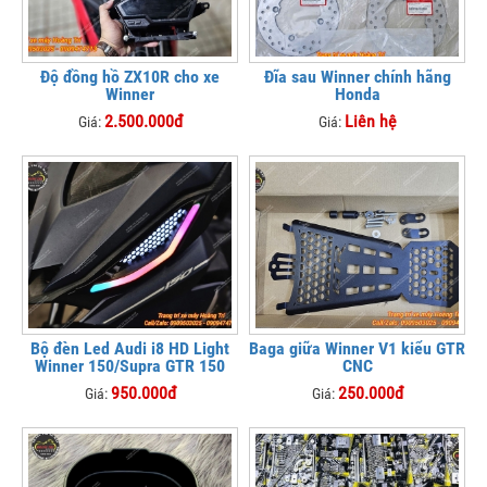
Độ đồng hồ ZX10R cho xe
Đĩa sau Winner chính hãng
Winner
Honda
2.500.000đ
Liên hệ
Giá:
Giá:
Bộ đèn Led Audi i8 HD Light
Baga giữa Winner V1 kiểu GTR
Winner 150/Supra GTR 150
CNC
950.000đ
250.000đ
Giá:
Giá: