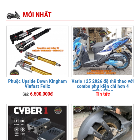
MỚI NHẤT
Phuộc Upside Down Kingham
Vario 125 2026 độ thể thao với
Vinfast Feliz
combo phụ kiện chỉ hơn 4
triệu đồng
6.500.000đ
Tin tức
Giá: