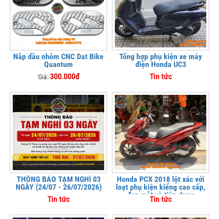
Nắp dầu nhôm CNC Dat Bike
Tổng hợp phụ kiện xe máy
Quantum
điện Honda UC3
300.000đ
Tin tức
Giá:
THÔNG BÁO TẠM NGHỈ 03
Honda PCX 2018 lột xác với
NGÀY (24/07 - 26/07/2026)
loạt phụ kiện kiểng cao cấp,
đẹp mắt và tiện dụng
Tin tức
Tin tức