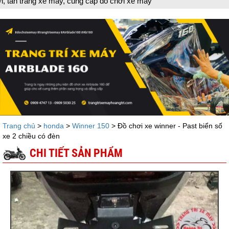
máy, cung cấp đồ chơi xe máy
Trang chủ
>
honda
>
Winner 150
> Đồ chơi xe winner - Past biển số
xe 2 chiều có đèn
CHI TIẾT SẢN PHẨM