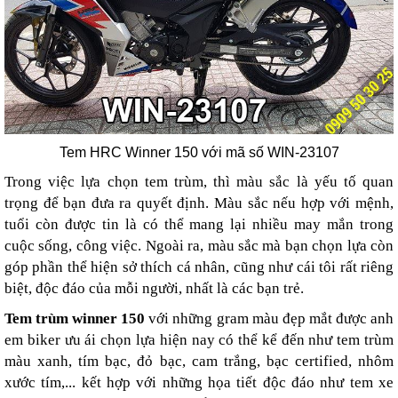
Tem HRC Winner 150 với mã số WIN-23107
Trong việc lựa chọn tem trùm, thì màu sắc là yếu tố quan
trọng để bạn đưa ra quyết định. Màu sắc nếu hợp với mệnh,
tuổi còn được tin là có thể mang lại nhiều may mắn trong
cuộc sống, công việc. Ngoài ra, màu sắc mà bạn chọn lựa còn
góp phần thể hiện sở thích cá nhân, cũng như cái tôi rất riêng
biệt, độc đáo của mỗi người, nhất là các bạn trẻ.
Tem trùm winner 150
với những gram màu đẹp mắt được anh
em biker ưu ái chọn lựa hiện nay có thể kể đến như tem trùm
màu xanh, tím bạc, đỏ bạc, cam trắng, bạc certified, nhôm
xước tím,... kết hợp với những họa tiết độc đáo như tem xe