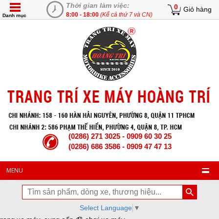
Thời gian làm việc:
0
Giỏ hàng
8:00 - 18:00
(Kể cả thứ 7 và CN)
Danh mục
(0286) 271 3025 - 0909 60 30 25
(0286) 686 3586 - 0909 47 47 13
MENU
Select Language
▼