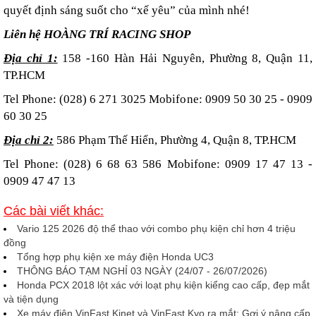
quyết định sáng suốt cho “xế yêu” của mình nhé!
Liên hệ HOÀNG TRÍ RACING SHOP
Địa chỉ 1:
158 -160 Hàn Hải Nguyên, Phường 8, Quận 11,
TP.HCM
Tel Phone: (028) 6 271 3025 Mobifone: 0909 50 30 25 - 0909
60 30 25
Địa chỉ 2:
586 Phạm Thế Hiển, Phường 4, Quận 8, TP.HCM
Tel Phone: (028) 6 68 63 586 Mobifone: 0909 17 47 13 -
0909 47 47 13
Các bài viết khác:
Vario 125 2026 độ thể thao với combo phụ kiện chỉ hơn 4 triệu
đồng
Tổng hợp phụ kiện xe máy điện Honda UC3
THÔNG BÁO TẠM NGHỈ 03 NGÀY (24/07 - 26/07/2026)
Honda PCX 2018 lột xác với loạt phụ kiện kiểng cao cấp, đẹp mắt
và tiện dụng
Xe máy điện VinFast Kinet và VinFast Kyo ra mắt: Gợi ý nâng cấp