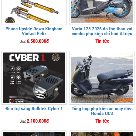
Phuộc Upside Down Kingham
Vario 125 2026 độ thể thao với
Vinfast Feliz
combo phụ kiện chỉ hơn 4 triệu
đồng
6.500.000đ
Tin tức
Giá:
Đèn trợ sáng Bulbtek Cyber 1
Tổng hợp phụ kiện xe máy điện
Honda UC3
2.100.000đ
Tin tức
Giá: