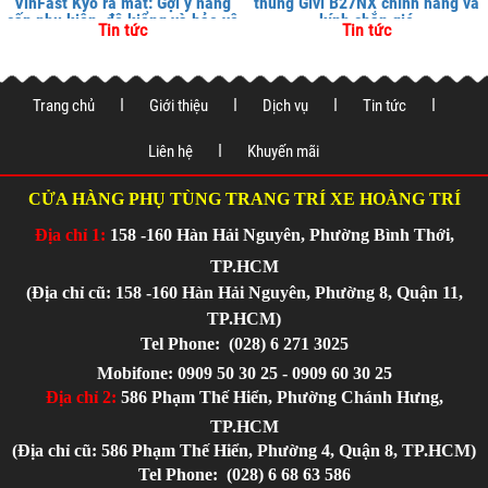
VinFast Kyo ra mắt: Gợi ý nâng
thùng Givi B27NX chính hãng và
cấp phụ kiện, độ kiểng và bảo vệ
kính chắn gió
Tin tức
Tin tức
xe tại
Trang chủ
Giới thiệu
Dịch vụ
Tin tức
Liên hệ
Khuyến mãi
CỬA HÀNG PHỤ TÙNG TRANG TRÍ XE HOÀNG TRÍ
Địa chỉ 1:
158 -160 Hàn Hải Nguyên, Phường Bình Thới,
TP.HCM
(Địa chỉ cũ: 158 -160 Hàn Hải Nguyên, Phường 8, Quận 11,
TP.HCM)
Tel Phone:
(028) 6 271 3025
Mobifone: 0909 50 30 25 - 0909 60 30 25
Địa chỉ 2:
586 Phạm Thế Hiển, Phường Chánh Hưng,
TP.HCM
(Địa chỉ cũ: 586 Phạm Thế Hiển, Phường 4, Quận 8, TP.HCM)
Tel Phone:
(028) 6 68 63 586