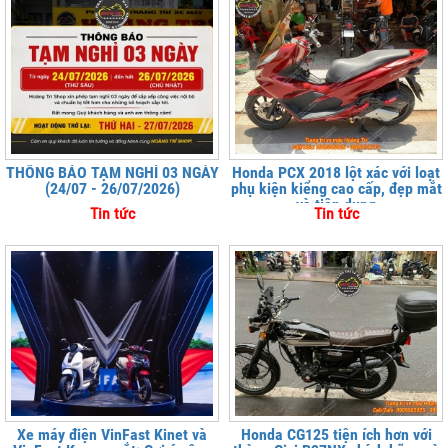
THÔNG BÁO TẠM NGHỈ 03 NGÀY
Honda PCX 2018 lột xác với loạt
(24/07 - 26/07/2026)
phụ kiện kiểng cao cấp, đẹp mắt
và tiện dụng
Tin tức
Tin tức
Xe máy điện VinFast Kinet và
Honda CG125 tiện ích hơn với