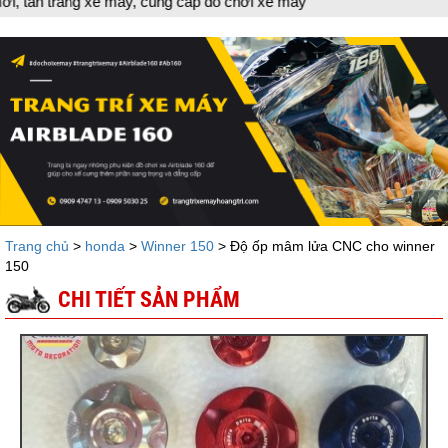
ng xe máy, cung cấp đồ chơi xe máy
Trang chủ
>
honda
>
Winner 150
> Độ ốp mâm lửa CNC cho winner
150
CHI TIẾT SẢN PHẨM