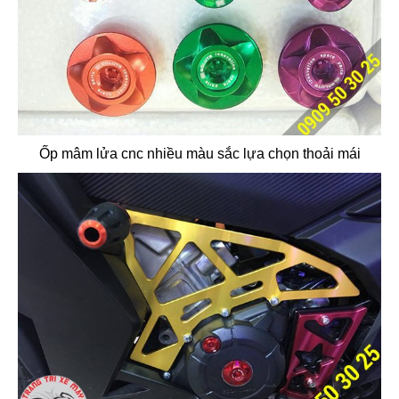
Ốp mâm lửa cnc nhiều màu sắc lựa chọn thoải mái