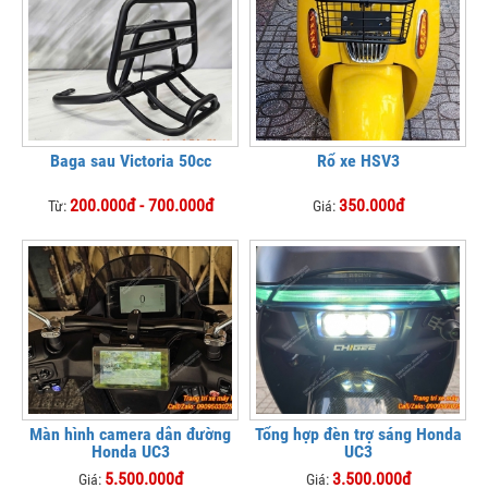
Baga sau Victoria 50cc
Rổ xe HSV3
200.000đ - 700.000đ
350.000đ
Từ:
Giá:
Màn hình camera dẫn đường
Tổng hợp đèn trợ sáng Honda
Honda UC3
UC3
5.500.000đ
3.500.000đ
Giá:
Giá: