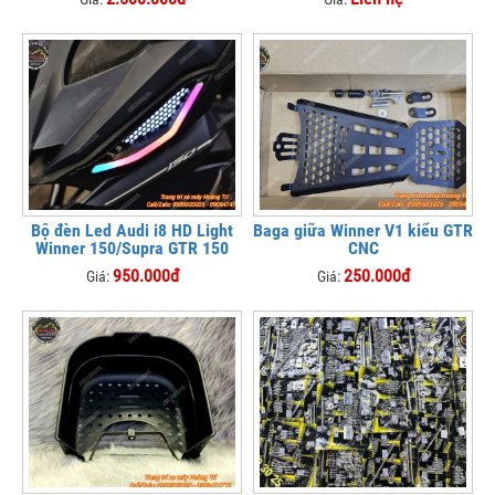
Bộ đèn Led Audi i8 HD Light
Baga giữa Winner V1 kiểu GTR
Winner 150/Supra GTR 150
CNC
950.000đ
250.000đ
Giá:
Giá: