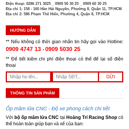
Điện thoại:
0286 271 3025 _ 0909 50 30 25 _ 0909 60 30 25
Địa chỉ 1:
158 - 160 Hàn Hải Nguyên, Phường 8, Quận 11, TP.HCM
Địa chỉ 2:
586 Phạm Thế Hiển, Phường 4, Quận 8, TP.HCM
HƯỚNG DẪN
** Nếu không có thời gian nhắn tin hãy gọi vào Hotline:
0909 4747 13
0909 5030 25
-
** Để tiết kiệm chi phí điện thoại có thể để lại số điện
thoại
THÔNG TIN SẢN PHẨM
Ốp mâm lửa CNC - Độ xe phong cách chi tiết
Với
bộ ốp mâm lửa CNC
tại
Hoàng Trí Racing Shop
có
thể hoàn toàn giúp bạn và xế của bạn: