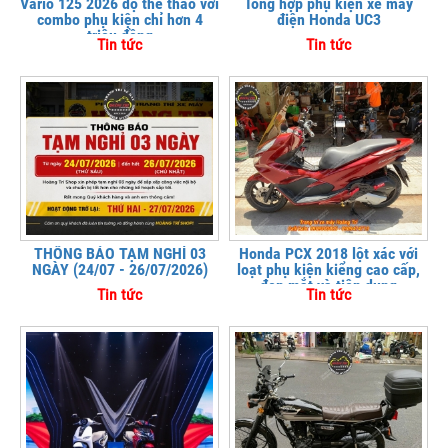
Vario 125 2026 độ thể thao với
Tổng hợp phụ kiện xe máy
combo phụ kiện chỉ hơn 4
điện Honda UC3
triệu đồng
Tin tức
Tin tức
THÔNG BÁO TẠM NGHỈ 03
Honda PCX 2018 lột xác với
NGÀY (24/07 - 26/07/2026)
loạt phụ kiện kiểng cao cấp,
đẹp mắt và tiện dụng
Tin tức
Tin tức