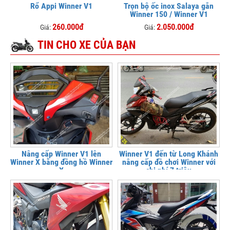
Rổ Appi Winner V1
Trọn bộ ốc inox Salaya gắn
Winner 150 / Winner V1
260.000đ
2.050.000đ
Giá:
Giá:
TIN CHO XE CỦA BẠN
Nâng cấp Winner V1 lên
Winner V1 đến từ Long Khánh
Winner X bằng đồng hồ Winner
nâng cấp đồ chơi Winner với
X
chi phí 7 triệu