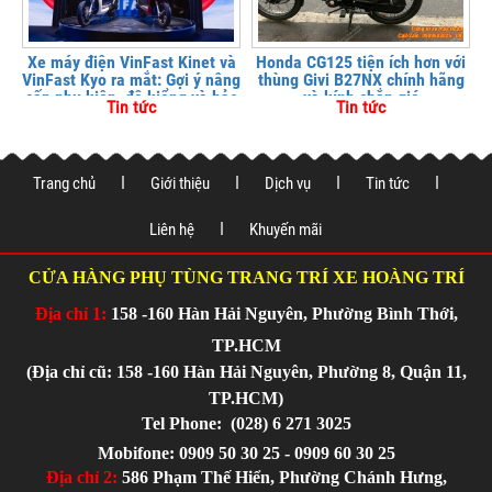
Xe máy điện VinFast Kinet và
Honda CG125 tiện ích hơn với
VinFast Kyo ra mắt: Gợi ý nâng
thùng Givi B27NX chính hãng
cấp phụ kiện, độ kiểng và bảo
và kính chắn gió
Tin tức
Tin tức
vệ xe tại
Trang chủ
Giới thiệu
Dịch vụ
Tin tức
Liên hệ
Khuyến mãi
CỬA HÀNG PHỤ TÙNG TRANG TRÍ XE HOÀNG TRÍ
Địa chỉ 1:
158 -160 Hàn Hải Nguyên, Phường Bình Thới,
TP.HCM
(Địa chỉ cũ: 158 -160 Hàn Hải Nguyên, Phường 8, Quận 11,
TP.HCM)
Tel Phone:
(028) 6 271 3025
Mobifone: 0909 50 30 25 - 0909 60 30 25
Địa chỉ 2:
586 Phạm Thế Hiển, Phường Chánh Hưng,