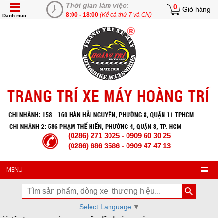
Thời gian làm việc:
0
Giỏ hàng
8:00 - 18:00
(Kể cả thứ 7 và CN)
Danh mục
(0286) 271 3025 - 0909 60 30 25
(0286) 686 3586 - 0909 47 47 13
MENU
Select Language
▼