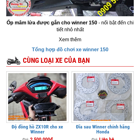
Ốp mâm lửa được gắn cho winner 150
- nổi bật đến chi
tiết nhỏ nhất
Xem thêm
Tổng hợp đồ chơi xe winner 150
CÙNG LOẠI XE CỦA BẠN
Độ đồng hồ ZX10R cho xe
Đĩa sau Winner chính hãng
Winner
Honda
2.500.000đ
Liên hệ
Giá:
Giá: