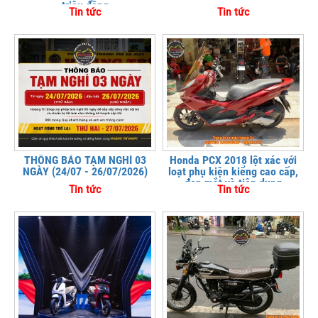
triệu đồng
Tin tức
Tin tức
THÔNG BÁO TẠM NGHỈ 03
Honda PCX 2018 lột xác với
NGÀY (24/07 - 26/07/2026)
loạt phụ kiện kiểng cao cấp,
đẹp mắt và tiện dụng
Tin tức
Tin tức