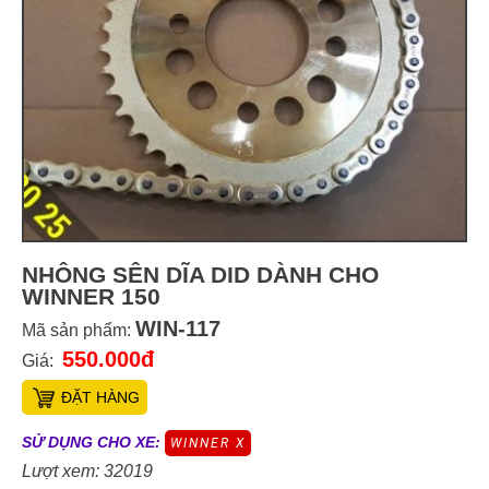
NHÔNG SÊN DĨA DID DÀNH CHO
WINNER 150
WIN-117
Mã sản phẩm:
550.000đ
Giá:
ĐẶT HÀNG
SỬ DỤNG CHO XE:
WINNER X
Lượt xem: 32019