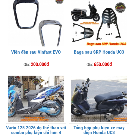
Viền đèn sau Vinfast EVO
Baga sau SRP Honda UC3
200.000đ
650.000đ
Giá:
Giá:
Vario 125 2026 độ thể thao với
Tổng hợp phụ kiện xe máy
combo phụ kiện chỉ hơn 4
điện Honda UC3