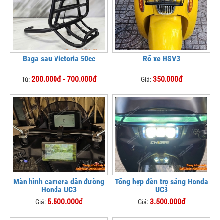
Baga sau Victoria 50cc
Rổ xe HSV3
200.000đ - 700.000đ
350.000đ
Từ:
Giá:
Màn hình camera dẫn đường
Tổng hợp đèn trợ sáng Honda
Honda UC3
UC3
5.500.000đ
3.500.000đ
Giá:
Giá: