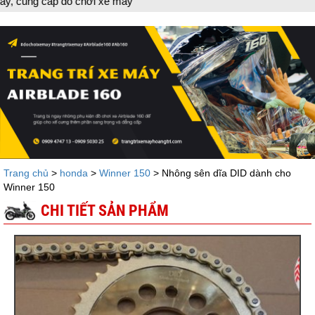
 chơi xe máy
Trang chủ
>
honda
>
Winner 150
> Nhông sên dĩa DID dành cho
Winner 150
CHI TIẾT SẢN PHẨM