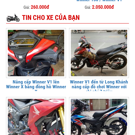
260.000đ
2.050.000đ
Giá:
Giá:
TIN CHO XE CỦA BẠN
Nâng cấp Winner V1 lên
Winner V1 đến từ Long Khánh
Winner X bằng đồng hồ Winner
nâng cấp đồ chơi Winner với
X
chi phí 7 triệu