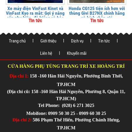
Xe máy điện VinFast Kinet và
Honda CG125 tiện ích hơn với
VinFast Kyo ra mắt: Gợi ý nâng
thùng Givi B27NX chính hãng
cấp phụ kiện, độ kiểng và bảo
và kính chắn gió
Tin tức
Tin tức
vệ xe tại
Trang chủ
Giới thiệu
Dịch vụ
Tin tức
Liên hệ
Khuyến mãi
CỬA HÀNG PHỤ TÙNG TRANG TRÍ XE HOÀNG TRÍ
Địa chỉ 1:
158 -160 Hàn Hải Nguyên, Phường Bình Thới,
TP.HCM
(Địa chỉ cũ: 158 -160 Hàn Hải Nguyên, Phường 8, Quận 11,
TP.HCM)
Tel Phone:
(028) 6 271 3025
Mobifone: 0909 50 30 25 - 0909 60 30 25
Địa chỉ 2:
586 Phạm Thế Hiển, Phường Chánh Hưng,
TP.HCM