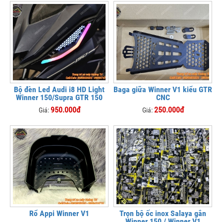
Bộ đèn Led Audi i8 HD Light
Baga giữa Winner V1 kiểu GTR
Winner 150/Supra GTR 150
CNC
950.000đ
250.000đ
Giá:
Giá:
Rổ Appi Winner V1
Trọn bộ ốc inox Salaya gắn
Winner 150 / Winner V1