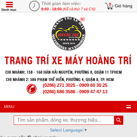
Thời gian làm việc:
0
Giỏ hàng
8:00 - 18:00
(Kể cả thứ 7 và CN)
Danh mục
(0286) 271 3025 - 0909 60 30 25
(0286) 686 3586 - 0909 47 47 13
MENU
Select Language
▼