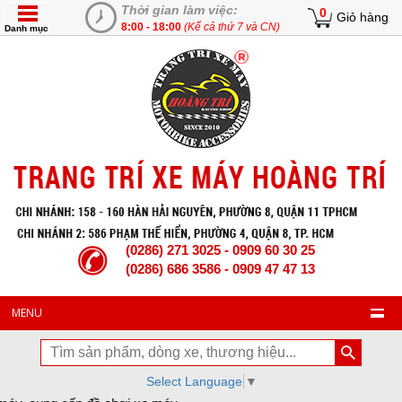
Thời gian làm việc:
0
Giỏ hàng
8:00 - 18:00
(Kể cả thứ 7 và CN)
Danh mục
(0286) 271 3025 - 0909 60 30 25
(0286) 686 3586 - 0909 47 47 13
MENU
Select Language
▼