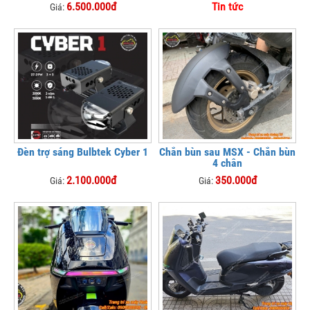
triệu đồng
6.500.000đ
Tin tức
Giá:
Đèn trợ sáng Bulbtek Cyber 1
Chắn bùn sau MSX - Chắn bùn
4 chân
2.100.000đ
350.000đ
Giá:
Giá: