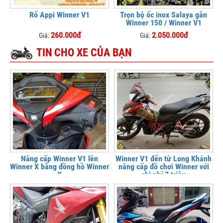
Rổ Appi Winner V1
Trọn bộ ốc inox Salaya gắn
Winner 150 / Winner V1
260.000đ
2.050.000đ
Giá:
Giá:
TIN CHO XE CỦA BẠN
Nâng cấp Winner V1 lên
Winner V1 đến từ Long Khánh
Winner X bằng đồng hồ Winner
nâng cấp đồ chơi Winner với
X
chi phí 7 triệu