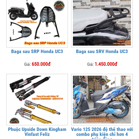
Baga sau SRP Honda UC3
Baga sau SRV Honda UC3
650.000đ
1.450.000đ
Giá:
Giá:
Phuộc Upside Down Kingham
Vario 125 2026 độ thể thao với
Vinfast Feliz
combo phụ kiện chỉ hơn 4