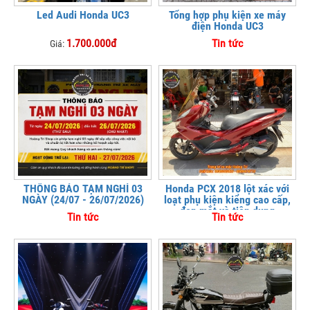
Led Audi Honda UC3
Tổng hợp phụ kiện xe máy
điện Honda UC3
1.700.000đ
Tin tức
Giá:
THÔNG BÁO TẠM NGHỈ 03
Honda PCX 2018 lột xác với
NGÀY (24/07 - 26/07/2026)
loạt phụ kiện kiểng cao cấp,
đẹp mắt và tiện dụng
Tin tức
Tin tức