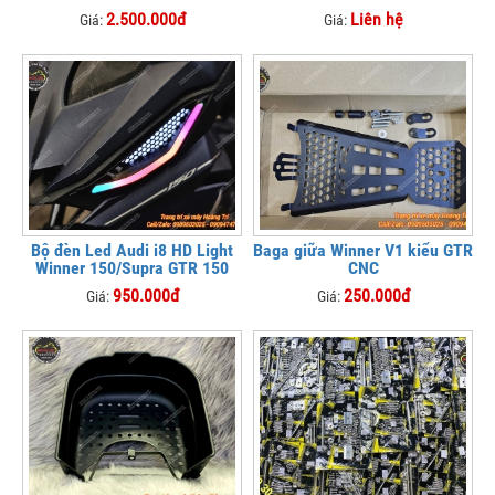
2.500.000đ
Liên hệ
Giá:
Giá:
Bộ đèn Led Audi i8 HD Light
Baga giữa Winner V1 kiểu GTR
Winner 150/Supra GTR 150
CNC
950.000đ
250.000đ
Giá:
Giá: