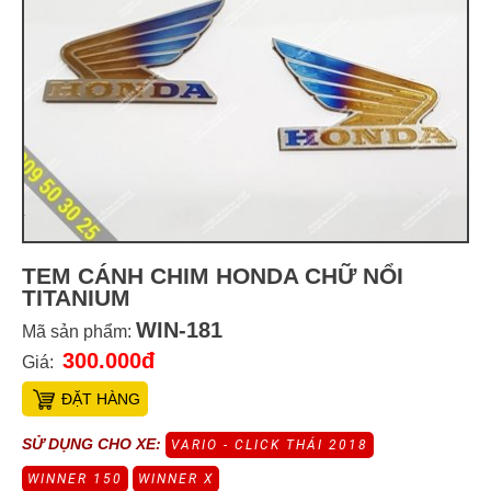
TEM CÁNH CHIM HONDA CHỮ NỔI
TITANIUM
WIN-181
Mã sản phẩm:
300.000đ
Giá:
ĐẶT HÀNG
SỬ DỤNG CHO XE:
VARIO - CLICK THÁI 2018
WINNER 150
WINNER X