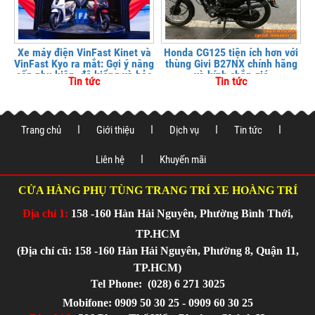
Xe máy điện VinFast Kinet và
Honda CG125 tiện ích hơn với
VinFast Kyo ra mắt: Gợi ý nâng
thùng Givi B27NX chính hãng
cấp phụ kiện, độ kiểng và bảo
và kính chắn gió
Tin tức
Tin tức
vệ xe tại
Trang chủ
Giới thiệu
Dịch vụ
Tin tức
Liên hệ
Khuyến mãi
CỬA HÀNG PHỤ TÙNG TRANG TRÍ XE HOÀNG TRÍ
Địa chỉ 1:
158 -160 Hàn Hải Nguyên, Phường Bình Thới,
TP.HCM
(Địa chỉ cũ: 158 -160 Hàn Hải Nguyên, Phường 8, Quận 11,
TP.HCM)
Tel Phone:
(028) 6 271 3025
Mobifone: 0909 50 30 25 - 0909 60 30 25