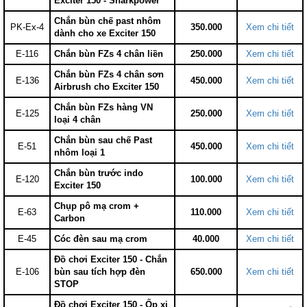
Exciter 150 - Sharkpower
Chắn bùn chế past nhôm
PK-Ex-4
350.000
Xem chi tiết
dành cho xe Exciter 150
E-116
Chắn bùn FZs 4 chân liền
250.000
Xem chi tiết
Chắn bùn FZs 4 chân sơn
E-136
450.000
Xem chi tiết
Airbrush cho Exciter 150
Chắn bùn FZs hàng VN
E-125
250.000
Xem chi tiết
loại 4 chân
Chắn bùn sau chế Past
E-51
450.000
Xem chi tiết
nhôm loại 1
Chắn bùn trước indo
E-120
100.000
Xem chi tiết
Exciter 150
Chụp pô mạ crom +
E-63
110.000
Xem chi tiết
Carbon
E-45
Cóc đèn sau mạ crom
40.000
Xem chi tiết
Đồ chơi Exciter 150 - Chắn
E-106
bùn sau tích hợp đèn
650.000
Xem chi tiết
STOP
Đồ chơi Exciter 150 - Ốp xi