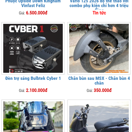
Phuộc Upside Down Kingham
Vario 125 2026 độ thể thao với
Vinfast Feliz
combo phụ kiện chỉ hơn 4 triệu
đồng
6.500.000đ
Tin tức
Giá:
Đèn trợ sáng Bulbtek Cyber 1
Chắn bùn sau MSX - Chắn bùn 4
chân
2.100.000đ
350.000đ
Giá:
Giá: