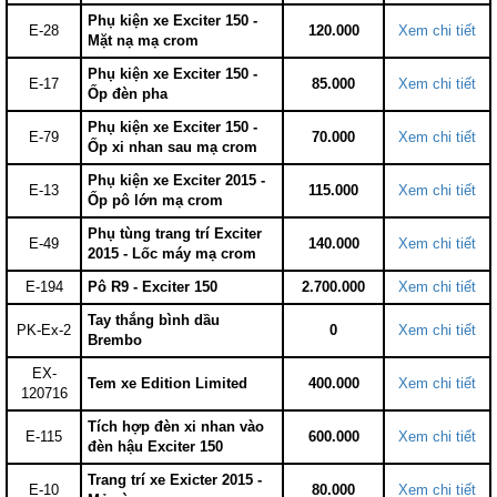
Phụ kiện xe Exciter 150 -
E-28
120.000
Xem chi tiết
Mặt nạ mạ crom
Phụ kiện xe Exciter 150 -
E-17
85.000
Xem chi tiết
Ốp đèn pha
Phụ kiện xe Exciter 150 -
E-79
70.000
Xem chi tiết
Ốp xi nhan sau mạ crom
Phụ kiện xe Exciter 2015 -
E-13
115.000
Xem chi tiết
Ốp pô lớn mạ crom
Phụ tùng trang trí Exciter
E-49
140.000
Xem chi tiết
2015 - Lốc máy mạ crom
E-194
Pô R9 - Exciter 150
2.700.000
Xem chi tiết
Tay thắng bình dầu
PK-Ex-2
0
Xem chi tiết
Brembo
EX-
Tem xe Edition Limited
400.000
Xem chi tiết
120716
Tích hợp đèn xi nhan vào
E-115
600.000
Xem chi tiết
đèn hậu Exciter 150
Trang trí xe Exicter 2015 -
E-10
80.000
Xem chi tiết