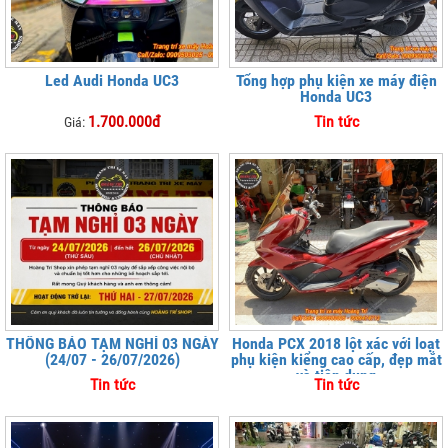
Led Audi Honda UC3
Tổng hợp phụ kiện xe máy điện
Honda UC3
1.700.000đ
Tin tức
Giá:
THÔNG BÁO TẠM NGHỈ 03 NGÀY
Honda PCX 2018 lột xác với loạt
(24/07 - 26/07/2026)
phụ kiện kiểng cao cấp, đẹp mắt
và tiện dụng
Tin tức
Tin tức