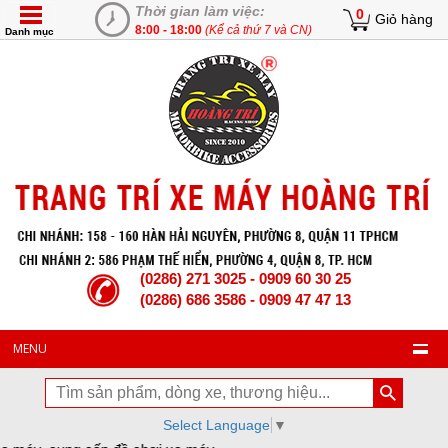
Thời gian làm việc:
0
Giỏ hàng
8:00 - 18:00
(Kể cả thứ 7 và CN)
Danh mục
(0286) 271 3025 - 0909 60 30 25
(0286) 686 3586 - 0909 47 47 13
MENU
Select Language
▼