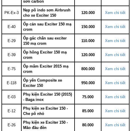
sơn carbon
Nẹp pô indo sơn Airbrush
PK-Ex-3
120.000
Xem chi tiết
cho xe Exciter 150
Ốp cản sau Exciter 150 mạ
E-40
150.000
Xem chi tiết
crom
Ốp gác chân sau exciter
E-29
110.000
Xem chi tiết
150 mạ crom
Ốp hông Exciter 150 mạ
E-39
120.000
Xem chi tiết
crom
Ốp mâm Exciter 2015 mạ
E-75
800.000
Xem chi tiết
crom
Ốp yên Composite xe
E-118
950.000
Xem chi tiết
Exciter 150
Phụ kiện Exciter 150 (2015)
E-03
75.000
Xem chi tiết
- Baga inox
Phụ kiện xe Exciter 150 -
E-12
85.000
Xem chi tiết
Che pô nhỏ
Phụ kiện xe Exciter 150 -
E-26
80.000
Xem chi tiết
Mão đầu đèn