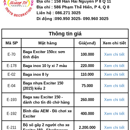
Địa chỉ : 158 Hàn Hải Nguyên P 8 Q 11
Địa chỉ :
586 Phạm Thế Hiển, P 4, Q 8
Liên hệ : 086.271 3025
Di động :090.950 3025- 090.960 3025
Thông tin giá
Mã SP
Mặt hàng
Giá(vnđ)
Xem chi tiết
Baga Exciter 150cc sơn
E-70
100.000
Xem chi tiết
tĩnh điện
E-178
Baga inox 10 ly xi 7 màu
220.000
Xem chi tiết
E-02
Baga inox 8 ly
110.000
Xem chi tiết
Baga nhựa Exciter 150
E-04
75.000
Xem chi tiết
(2015) kiểu 2
Baga sau Exciter 150 -
E-193
260.000
Xem chi tiết
dành cho tín đồ chở hàng
Bình dầu AEM - Đồ chơi xe
E-192
400.000
Xem chi tiết
Exciter
Bộ số gãy 2 người cho xe
E-211
2.200.000
Xem chi tiết