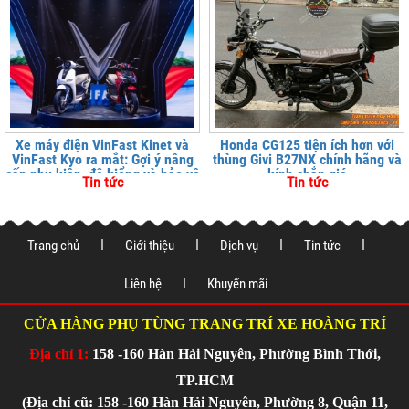
Xe máy điện VinFast Kinet và
Honda CG125 tiện ích hơn với
VinFast Kyo ra mắt: Gợi ý nâng
thùng Givi B27NX chính hãng và
cấp phụ kiện, độ kiểng và bảo vệ
kính chắn gió
Tin tức
Tin tức
xe tại
Trang chủ
Giới thiệu
Dịch vụ
Tin tức
Liên hệ
Khuyến mãi
CỬA HÀNG PHỤ TÙNG TRANG TRÍ XE HOÀNG TRÍ
Địa chỉ 1:
158 -160 Hàn Hải Nguyên, Phường Bình Thới,
TP.HCM
(Địa chỉ cũ: 158 -160 Hàn Hải Nguyên, Phường 8, Quận 11,