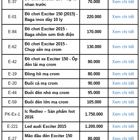
E-37
70.000
Xem chi tiết
nhan trước
Đồ chơi Exciter 150 (2015) -
E-01
220.000
Xem chi tiết
Baga inox dày 10 ly
Đồ chơi Exciter 2015 -
E-84
170.000
Xem chi tiết
Baga nhôm sơn tĩnh điện
Đồ chơi Exciter 2015 -
E-62
130.000
Xem chi tiết
Chụp sên mạ crom
Đồ chơi xe Exciter 150 - Ốp
E-42
80.000
Xem chi tiết
đèn lái mạ crom
E-19
Đồng hồ mạ crom
80.000
Xem chi tiết
E-20
Đuôi cá mạ crom
90.000
Xem chi tiết
E-44
Đuôi đèn nhỏ mạ crom
95.000
Xem chi tiết
E-59
Đuôi đèn lớn mạ crom
105.000
Xem chi tiết
Ic Redleo – Sản phẩm hot
PK-Ex-1
1.750.000
Xem chi tiết
2016
E-221
Led audi Exciter 2015
1.200.000
Xem chi tiết
Mão đầu đèn Exciter 150
E-27
80.000
Xem chi tiết