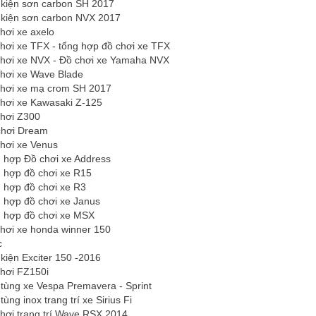
 kiện sơn carbon SH 2017
 kiện sơn carbon NVX 2017
hơi xe axelo
chơi xe TFX - tổng hợp đồ chơi xe TFX
chơi xe NVX - Đồ chơi xe Yamaha NVX
chơi xe Wave Blade
chơi xe mạ crom SH 2017
chơi xe Kawasaki Z-125
chơi Z300
chơi Dream
chơi xe Venus
g hợp Đồ chơi xe Address
g hợp đồ chơi xe R15
g hợp đồ chơi xe R3
g hợp đồ chơi xe Janus
g hợp đồ chơi xe MSX
chơi xe honda winner 150
c
kiện Exciter 150 -2016
chơi FZ150i
 tùng xe Vespa Premavera - Sprint
ùng inox trang trí xe Sirius Fi
chơi trang trí Wave RSX 2014