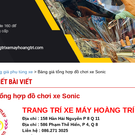
g giá phụ tùng xe
> Bảng giá tổng hợp đồ chơi xe Sonic
IẾT BÀI VIẾT
tổng hợp đồ chơi xe Sonic
TRANG TRÍ XE MÁY HOÀNG TRÍ
Địa chỉ : 158 Hàn Hải Nguyên P 8 Q 11
Địa chỉ :
586 Phạm Thế Hiển, P 4, Q 8
Liên hệ : 086.271 3025