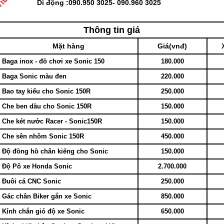
Di động :090.950 3025- 090.960 3025
Thông tin giá
Mặt hàng
Giá(vnđ)
Baga inox - đồ chơi xe Sonic 150
180.000
Baga Sonic màu đen
220.000
Bao tay kiểu cho Sonic 150R
250.000
Che ben dầu cho Sonic 150R
150.000
Che két nước Racer - Sonic150R
150.000
Che sên nhôm Sonic 150R
450.000
Độ đồng hồ chân kiếng cho Sonic
150.000
Độ Pô xe Honda Sonic
2.700.000
Đuôi cá CNC Sonic
250.000
Gác chân Biker gắn xe Sonic
850.000
Kính chắn gió độ xe Sonic
650.000