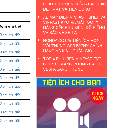
LOẠT PHỤ KIỆN KIỂNG CAO CẤP,
ĐẸP MẮT VÀ TIỆN DỤNG
XE MÁY ĐIỆN VINFAST KINET VÀ
VINFAST KYO RA MẮT: GỢI Ý
Xem chi tiết
NÂNG CẤP PHỤ KIỆN, ĐỘ KIỂNG
VÀ BẢO VỆ XE TẠI
Xem chi tiết
HONDA CG125 TIỆN ÍCH HƠN
Xem chi tiết
VỚI THÙNG GIVI B27NX CHÍNH
HÃNG VÀ KÍNH CHẮN GIÓ
Xem chi tiết
TOP 4 PHỤ KIỆN VINFAST EVO
Xem chi tiết
GIÚP XE MANG PHONG CÁCH
VESPA SANG TRỌNG
Xem chi tiết
Xem chi tiết
Xem chi tiết
Xem chi tiết
Xem chi tiết
Xem chi tiết
Xem chi tiết