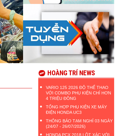
HOÀNG TRÍ NEWS
VARIO 125 2026 ĐỘ THỂ THAO
VỚI COMBO PHỤ KIỆN CHỈ HƠN
4 TRIỆU ĐỒNG
TỔNG HỢP PHỤ KIỆN XE MÁY
ĐIỆN HONDA UC3
THÔNG BÁO TẠM NGHỈ 03 NGÀY
(24/07 - 26/07/2026)
HONDA PCX 2018 LỘT XÁC VỚI