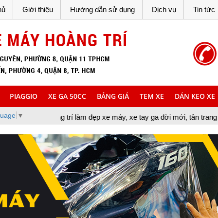
hủ
Giới thiệu
Hướng dẫn sử dụng
Dịch vụ
Tin tức
PIAGGIO
XE GA 50CC
BẢNG GIÁ
TEM XE
DÁN KEO XE
guage
▼
 trang trí làm đẹp xe máy, xe tay ga đời mới, tân trang xe máy, cu