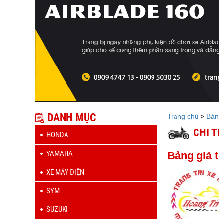
DANH MỤC
Trang chủ
>
Bản
CHI T
HONDA
YAMAHA
Bảng giá 
XE MÁY ĐIỆN
SYM
SUZUKI