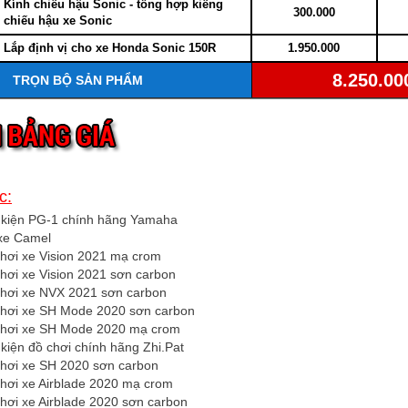
Kính chiếu hậu Sonic - tổng hợp kiếng
300.000
chiếu hậu xe Sonic
Lắp định vị cho xe Honda Sonic 150R
1.950.000
8.250.00
TRỌN BỘ SẢN PHẨM
c:
 kiện PG-1 chính hãng Yamaha
 xe Camel
chơi xe Vision 2021 mạ crom
hơi xe Vision 2021 sơn carbon
chơi xe NVX 2021 sơn carbon
chơi xe SH Mode 2020 sơn carbon
chơi xe SH Mode 2020 mạ crom
kiện đồ chơi chính hãng Zhi.Pat
chơi xe SH 2020 sơn carbon
chơi xe Airblade 2020 mạ crom
hơi xe Airblade 2020 sơn carbon