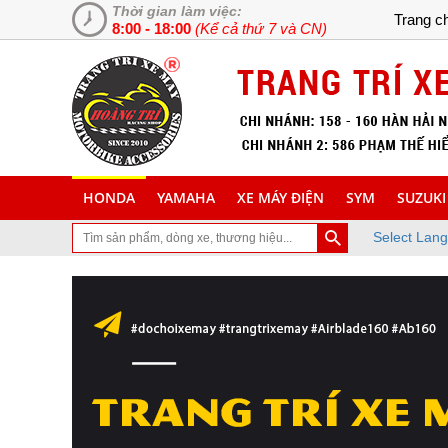
Thời gian làm việc:
Trang c
8:00 - 18:00
(Kể cả thứ 7 và CN)
HONDA
YAMAHA
XE MÁY ĐIỆN
SYM
SUZUKI
Select Lan
ạn đã ghé thăm trang Web chuyên cung cấp và lắp đặt phụ tùng inox