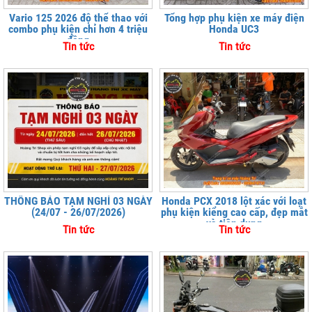
Vario 125 2026 độ thể thao với
Tổng hợp phụ kiện xe máy điện
combo phụ kiện chỉ hơn 4 triệu
Honda UC3
đồng
Tin tức
Tin tức
THÔNG BÁO TẠM NGHỈ 03 NGÀY
Honda PCX 2018 lột xác với loạt
(24/07 - 26/07/2026)
phụ kiện kiểng cao cấp, đẹp mắt
và tiện dụng
Tin tức
Tin tức