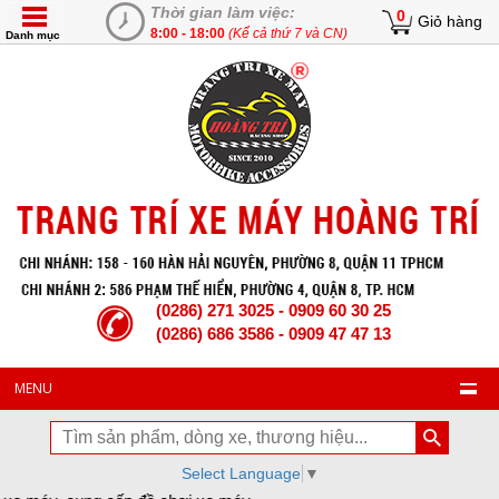
Thời gian làm việc:
0
Giỏ hàng
8:00 - 18:00
(Kể cả thứ 7 và CN)
Danh mục
(0286) 271 3025 - 0909 60 30 25
(0286) 686 3586 - 0909 47 47 13
MENU
Select Language
▼