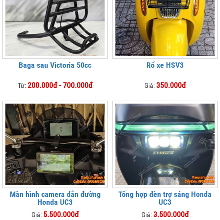
Baga sau Victoria 50cc
Rổ xe HSV3
200.000đ - 700.000đ
350.000đ
Từ:
Giá:
Màn hình camera dẫn đường
Tổng hợp đèn trợ sáng Honda
Honda UC3
UC3
5.500.000đ
3.500.000đ
Giá:
Giá: