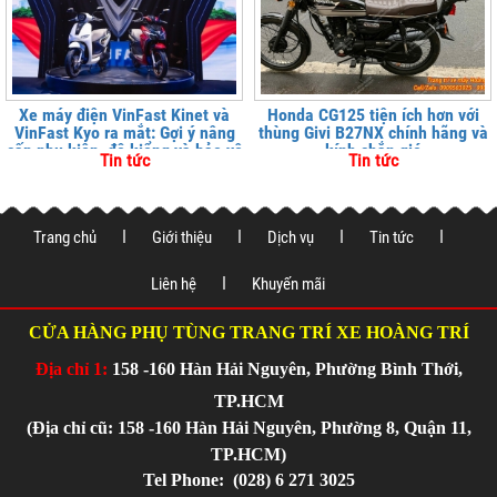
Xe máy điện VinFast Kinet và
Honda CG125 tiện ích hơn với
VinFast Kyo ra mắt: Gợi ý nâng
thùng Givi B27NX chính hãng và
cấp phụ kiện, độ kiểng và bảo vệ
kính chắn gió
Tin tức
Tin tức
xe tại
Trang chủ
Giới thiệu
Dịch vụ
Tin tức
Liên hệ
Khuyến mãi
CỬA HÀNG PHỤ TÙNG TRANG TRÍ XE HOÀNG TRÍ
Địa chỉ 1:
158 -160 Hàn Hải Nguyên, Phường Bình Thới,
TP.HCM
(Địa chỉ cũ: 158 -160 Hàn Hải Nguyên, Phường 8, Quận 11,
TP.HCM)
Tel Phone:
(028) 6 271 3025