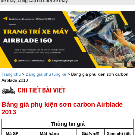
áy, cung cấp đồ chơi xe máy
Trang chủ
>
Bảng giá phụ tùng xe
> Bảng giá phụ kiện sơn carbon
Airblade 2013
CHI TIẾT BÀI VIẾT
Bảng giá phụ kiện sơn carbon Airblade
2013
Thông tin giá
Mã SP
Mặt hàng
Giá(vnđ)
Xem chi tiết