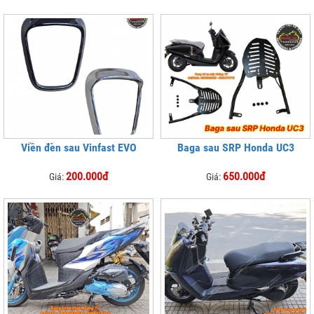
Viền đèn sau Vinfast EVO
Baga sau SRP Honda UC3
200.000đ
650.000đ
Giá:
Giá: