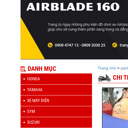
DANH MỤC
Trang chủ
>
yam
CHI 
HONDA
YAMAHA
XE MÁY ĐIỆN
SYM
SUZUKI