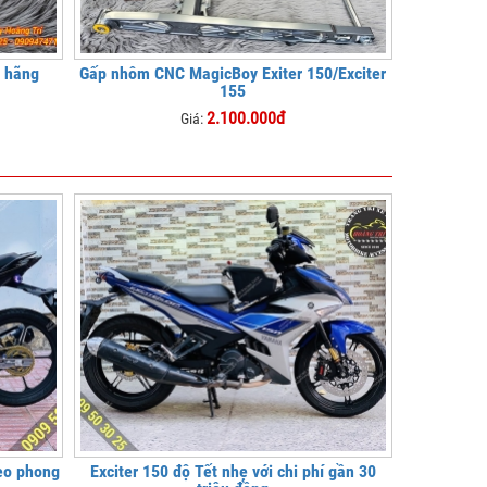
h hãng
Gấp nhôm CNC MagicBoy Exiter 150/Exciter
155
2.100.000đ
Giá:
heo phong
Exciter 150 độ Tết nhẹ với chi phí gần 30