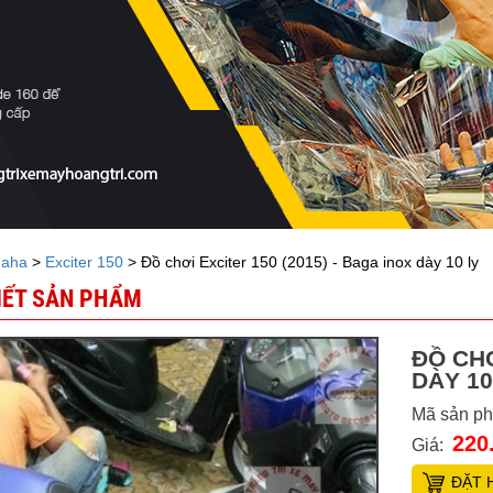
aha
>
Exciter 150
> Đồ chơi Exciter 150 (2015) - Baga inox dày 10 ly
TIẾT SẢN PHẨM
ĐỒ CHƠ
DÀY 10
Mã sản p
220
Giá:
ĐẶT 