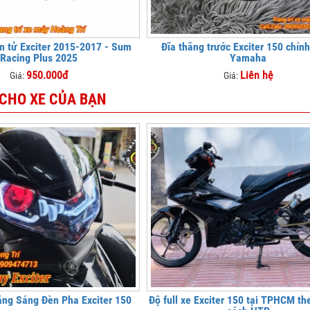
n tử Exciter 2015-2017 - Sum
Đĩa thắng trước Exciter 150 chín
Racing Plus 2025
Yamaha
950.000đ
Liên hệ
Giá:
Giá:
 CHO XE CỦA BẠN
ăng Sáng Đèn Pha Exciter 150
Độ full xe Exciter 150 tại TPHCM t