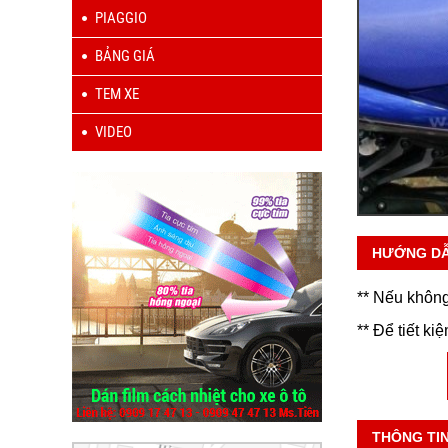
PIAGGIO
BẢNG GIÁ
TEM XE
VIDEO
HƯỚNG D
** Nếu không
** Để tiết ki
THÔNG TI