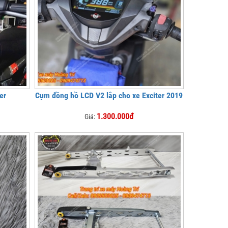
er
Cụm đồng hồ LCD V2 lắp cho xe Exciter 2019
1.300.000đ
Giá: