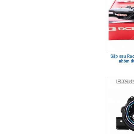
Gấp sau Ra
nhôm đú