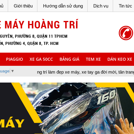
hủ
Giới thiệu
Hướng dẫn sử dụng
Dịch vụ
Tin tức
PIAGGIO
XE GA 50CC
BẢNG GIÁ
TEM XE
DÁN KEO XE
guage
▼
g trí làm đẹp xe máy, xe tay ga đời mới, tân trang xe máy, cung cấ