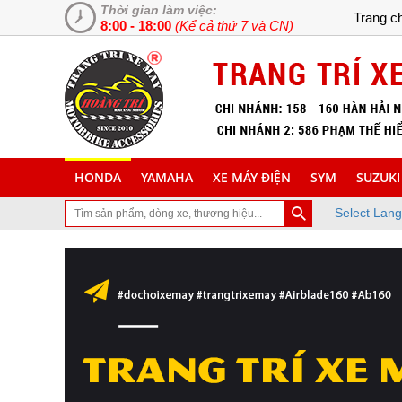
Thời gian làm việc:
Trang c
8:00 - 18:00
(Kể cả thứ 7 và CN)
HONDA
YAMAHA
XE MÁY ĐIỆN
SYM
SUZUKI
Select Lan
 ghé thăm trang Web chuyên cung cấp và lắp đặt phụ tùng inox tran