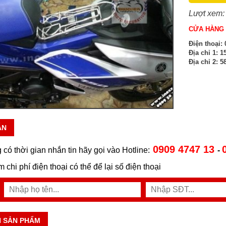
Lượt xem:
CỬA HÀNG 
Điện thoại:
0
Địa chỉ 1:
15
Địa chỉ 2:
58
ẪN
0909 4747 13
 có thời gian nhắn tin hãy gọi vào Hotline:
-
ệm chi phí điện thoại có thể để lại số điện thoại
N SẢN PHẨM