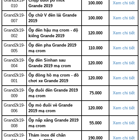
Grand2k19-
Chụp đuôi pô inox
100.000
Xem chi tiết
010
Grande 2019
Grand2k19-
Ốp chữ V đèn lái Grande
100.000
Xem chi tiết
007
2019
Grand2k19-
Ốp đèn hậu mạ crom - độ
120.000
Xem chi tiết
002
kiểng Grande 2019
Grand2k19-
Ốp đèn pha Grande 2019
110.000
Xem chi tiết
005
mạ crom
Grand2k19-
Ốp đèn Sinhan sau
120.000
Xem chi tiết
004
Grande 2019 mạ crom
Grand2k19-
Ốp đồng hồ mạ crom - đồ
120.000
Xem chi tiết
001
chơi xe Grande 2019
Grand2k19-
Ốp đuôi đèn Grande 2019
75.000
Xem chi tiết
009
mạ crom
Grand2k19-
Ốp mỏ đuôi vè Grande
120.000
Xem chi tiết
006
2019 mạ crom
Grand2k19-
Ốp nắp xăng Grande 2019
55.000
Xem chi tiết
008
mạ crom
Grand2k19-
Thảm inox để chân
190.000
Xem chi tiết