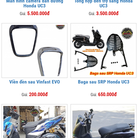
Màn hình camera dẫn đường
Tổng hợp đèn trợ sáng Honda
Honda UC3
UC3
5.500.000đ
3.500.000đ
Giá:
Giá:
Viền đèn sau Vinfast EVO
Baga sau SRP Honda UC3
200.000đ
650.000đ
Giá:
Giá: