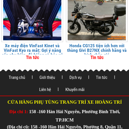
Xe máy điện VinFast Kinet và
Honda CG125 tiện ích hơn với
VinFast Kyo ra mắt: Gợi ý nâng
thùng Givi B27NX chính hãng và
cấp phụ kiện, độ kiểng và bảo vệ
kính chắn gió
Tin tức
Tin tức
xe tại
Trang chủ
Giới thiệu
Dịch vụ
Tin tức
Liên hệ
Khuyến mãi
CỬA HÀNG PHỤ TÙNG TRANG TRÍ XE HOÀNG TRÍ
Địa chỉ 1:
158 -160 Hàn Hải Nguyên, Phường Bình Thới,
TP.HCM
(Địa chỉ cũ: 158 -160 Hàn Hải Nguyên, Phường 8, Quận 11,