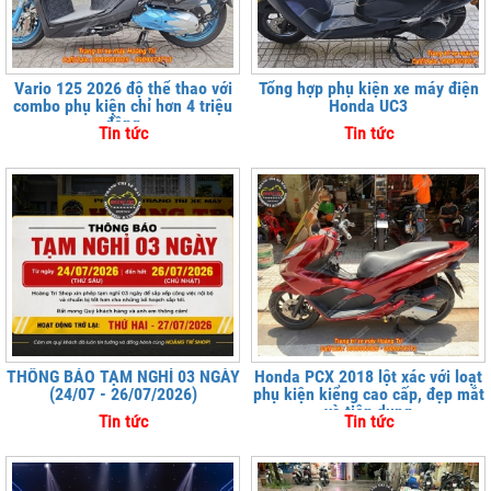
Vario 125 2026 độ thể thao với
Tổng hợp phụ kiện xe máy điện
combo phụ kiện chỉ hơn 4 triệu
Honda UC3
đồng
Tin tức
Tin tức
THÔNG BÁO TẠM NGHỈ 03 NGÀY
Honda PCX 2018 lột xác với loạt
(24/07 - 26/07/2026)
phụ kiện kiểng cao cấp, đẹp mắt
và tiện dụng
Tin tức
Tin tức