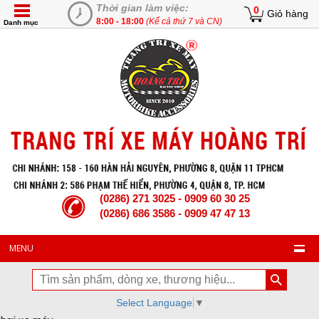
Thời gian làm việc:
0
Giỏ hàng
8:00 - 18:00
(Kể cả thứ 7 và CN)
Danh mục
(0286) 271 3025 - 0909 60 30 25
(0286) 686 3586 - 0909 47 47 13
MENU
Select Language
▼