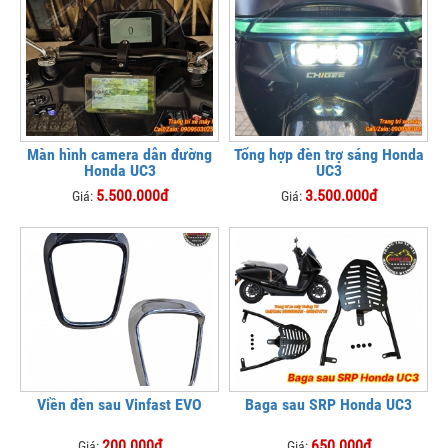
Màn hình camera dẫn đường
Tổng hợp đèn trợ sáng Honda
Honda UC3
UC3
5.500.000đ
3.500.000đ
Giá:
Giá:
Viền đèn sau Vinfast EVO
Baga sau SRP Honda UC3
200.000đ
650.000đ
Giá:
Giá: