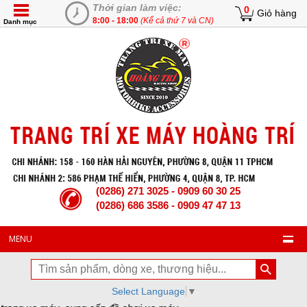
Thời gian làm việc:
0
Giỏ hàng
8:00 - 18:00
(Kể cả thứ 7 và CN)
Danh mục
(0286) 271 3025 - 0909 60 30 25
(0286) 686 3586 - 0909 47 47 13
MENU
Select Language
▼