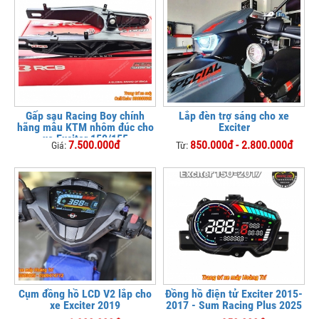
Gấp sau Racing Boy chính
Lắp đèn trợ sáng cho xe
hãng mẫu KTM nhôm đúc cho
Exciter
xe Exciter 150/155
7.500.000đ
850.000đ - 2.800.000đ
Giá:
Từ:
Cụm đồng hồ LCD V2 lắp cho
Đồng hồ điện tử Exciter 2015-
xe Exciter 2019
2017 - Sum Racing Plus 2025