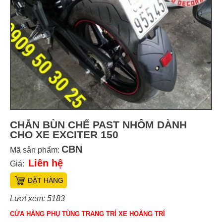
CHẮN BÙN CHẾ PAST NHÔM DÀNH
CHO XE EXCITER 150
CBN
Mã sản phẩm:
Liên hệ
Giá:
ĐẶT HÀNG
Lượt xem: 5183
CỬA HÀNG PHỤ TÙNG TRANG TRÍ XE HOÀNG TRÍ