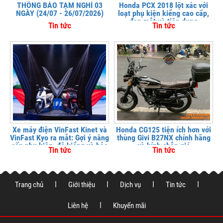
THÔNG BÁO TẠM NGHỈ 03
Honda PCX 2018 lột xác với
NGÀY (24/07 - 26/07/2026)
loạt phụ kiện kiểng cao cấp,
đẹp mắt và tiện dụng
Tin tức
Tin tức
Xe máy điện VinFast Kinet và
Honda CG125 tiện ích hơn với
VinFast Kyo ra mắt: Gợi ý nâng
thùng Givi B27NX chính hãng
cấp phụ kiện, độ kiểng và bảo
và kính chắn gió
Tin tức
Tin tức
vệ xe tại
Trang chủ
Giới thiệu
Dịch vụ
Tin tức
Liên hệ
Khuyến mãi