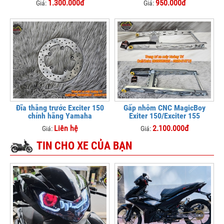
1.300.000đ
950.000đ
Giá:
Giá:
Đĩa thắng trước Exciter 150
Gấp nhôm CNC MagicBoy
chính hãng Yamaha
Exiter 150/Exciter 155
Liên hệ
2.100.000đ
Giá:
Giá:
TIN CHO XE CỦA BẠN