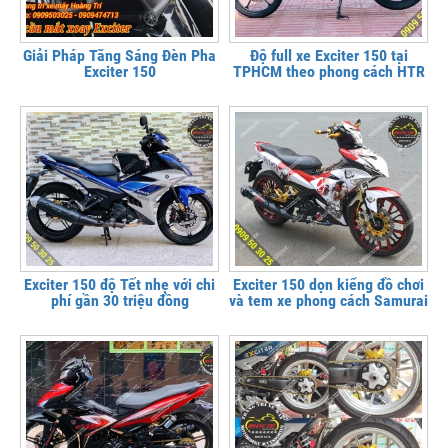
Giải Pháp Tăng Sáng Đèn Pha
Độ full xe Exciter 150 tại
Exciter 150
TPHCM theo phong cách HTR
Exciter 150 độ Tết nhẹ với chi
Exciter 150 dọn kiểng đồ chơi
phí gần 30 triệu đồng
và tem xe phong cách Samurai