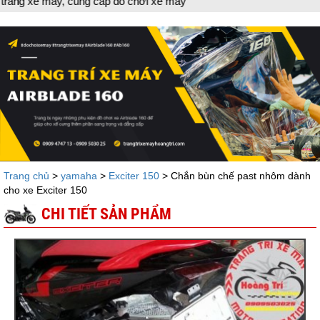
máy, cung cấp đồ chơi xe máy
Trang chủ
>
yamaha
>
Exciter 150
> Chắn bùn chế past nhôm dành
cho xe Exciter 150
CHI TIẾT SẢN PHẨM