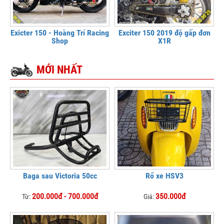
Exicter 150 - Hoàng Trí Racing
Exciter 150 2019 độ gấp đơn
Shop
X1R
MỚI NHẤT
Baga sau Victoria 50cc
Rổ xe HSV3
200.000đ - 700.000đ
350.000đ
Từ:
Giá: