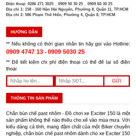
Điện thoại:
0286 271 3025 _ 0909 50 30 25 _ 0909 60 30 25
Địa chỉ 1:
158 - 160 Hàn Hải Nguyên, Phường 8, Quận 11, TP.HCM
Địa chỉ 2:
586 Phạm Thế Hiển, Phường 4, Quận 8, TP.HCM
HƯỚNG DẪN
** Nếu không có thời gian nhắn tin hãy gọi vào Hotline:
0909 4747 13
0909 5030 25
-
** Để tiết kiệm chi phí điện thoại có thể để lại số điện
thoại
THÔNG TIN SẢN PHẨM
Chắn bùn chế past nhôm - Đồ chơi xe Exciter 150 là một
sản phẩm không thể nào thiếu cho xế vào mùa mưa. Với
kiểu dáng cá tính, mang đậm chất của một Biker chuyên
nghiệp, chắn bùn chế past nhôm dành cho xe Exciter 150