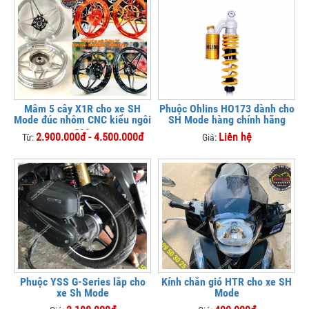
Mâm 5 cây X1R cho xe SH
Phuộc Ohlins HO173 dành cho
Mode đúc nhôm CNC kiểu ngôi
SH Mode hàng chính hãng
sao
2.900.000đ - 4.500.000đ
Liên hệ
Từ:
Giá:
Phuộc YSS G-Series lắp cho
Kính chắn gió HTR cho xe SH
xe Sh Mode
Mode