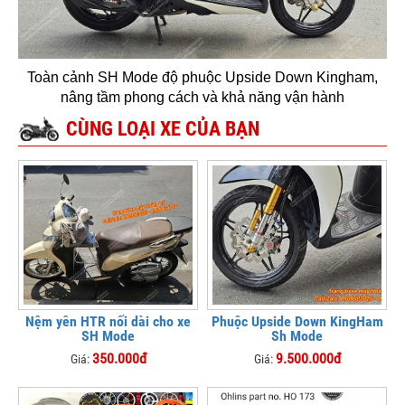
Toàn cảnh SH Mode độ phuộc Upside Down Kingham,
nâng tầm phong cách và khả năng vận hành
CÙNG LOẠI XE CỦA BẠN
Nệm yên HTR nối dài cho xe
Phuộc Upside Down KingHam
SH Mode
Sh Mode
350.000đ
9.500.000đ
Giá:
Giá: