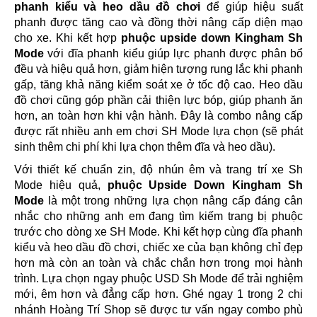
phanh kiểu và heo dầu đồ chơi
để giúp hiệu suất
phanh được tăng cao và đồng thời nâng cấp diện mạo
cho xe. Khi kết hợp
phuộc upside down Kingham Sh
Mode
với đĩa phanh kiểu giúp lực phanh được phân bổ
đều và hiệu quả hơn, giảm hiện tượng rung lắc khi phanh
gấp, tăng khả năng kiểm soát xe ở tốc độ cao. Heo dầu
đồ chơi cũng góp phần cải thiện lực bóp, giúp phanh ăn
hơn, an toàn hơn khi vận hành. Đây là combo nâng cấp
được rất nhiều anh em chơi SH Mode lựa chọn (sẽ phát
sinh thêm chi phí khi lựa chọn thêm đĩa và heo dầu).
Với thiết kế chuẩn zin, độ nhún êm và trang trí xe Sh
Mode hiệu quả,
phuộc Upside Down Kingham Sh
Mode
là một trong những lựa chọn nâng cấp đáng cân
nhắc cho những anh em đang tìm kiếm trang bị phuộc
trước cho dòng xe SH Mode. Khi kết hợp cùng đĩa phanh
kiểu và heo dầu đồ chơi, chiếc xe của bạn không chỉ đẹp
hơn mà còn an toàn và chắc chắn hơn trong mọi hành
trình. Lựa chọn ngay phuộc USD Sh Mode để trải nghiệm
mới, êm hơn và đẳng cấp hơn. Ghé ngay 1 trong 2 chi
nhánh Hoàng Trí Shop sẽ được tư vấn ngay combo phù