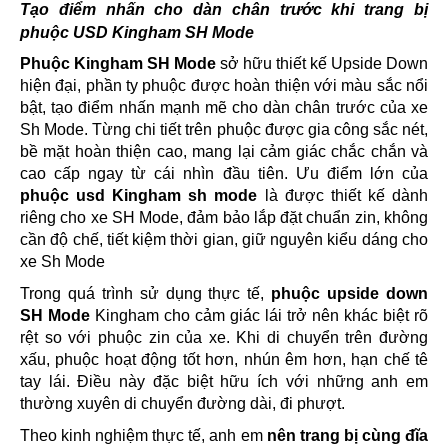
Tạo điểm nhấn cho dàn chân trước khi trang bị
phuộc USD Kingham SH Mode
Phuộc Kingham SH Mode
sở hữu thiết kế Upside Down
hiện đại, phần ty phuộc được hoàn thiện với màu sắc nổi
bật, tạo điểm nhấn mạnh mẽ cho dàn chân trước của xe
Sh Mode. Từng chi tiết trên phuộc được gia công sắc nét,
bề mặt hoàn thiện cao, mang lại cảm giác chắc chắn và
cao cấp ngay từ cái nhìn đầu tiên. Ưu điểm lớn của
phuộc usd Kingham sh mode
là được thiết kế dành
riêng cho xe SH Mode, đảm bảo lắp đặt chuẩn zin, không
cần độ chế, tiết kiệm thời gian, giữ nguyên kiểu dáng cho
xe Sh Mode
Trong quá trình sử dụng thực tế,
phuộc upside down
SH Mode
Kingham cho cảm giác lái trở nên khác biệt rõ
rệt so với phuộc zin của xe. Khi di chuyển trên đường
xấu, phuộc hoạt động tốt hơn, nhún êm hơn, hạn chế tê
tay lái. Điều này đặc biệt hữu ích với những anh em
thường xuyên di chuyển đường dài, đi phượt.
Theo kinh nghiệm thực tế, anh em
nên trang bị cùng đĩa