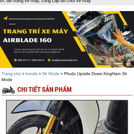
 đồ chơi xe máy
Trang chủ
>
honda
>
Sh Mode
> Phuộc Upside Down KingHam Sh
Mode
CHI TIẾT SẢN PHẨM