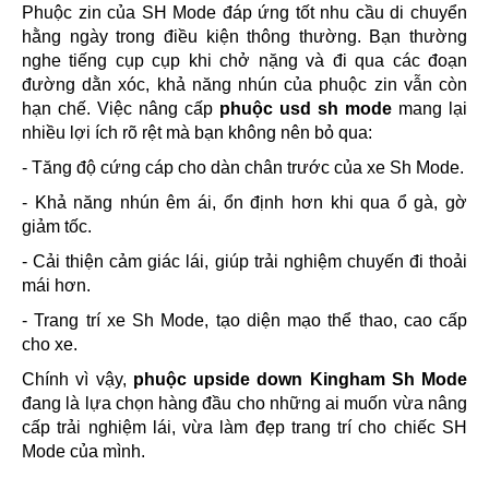
Phuộc zin của SH Mode đáp ứng tốt nhu cầu di chuyển
hằng ngày trong điều kiện thông thường. Bạn thường
nghe tiếng cụp cụp khi chở nặng và đi qua các đoạn
đường dằn xóc, khả năng nhún của phuộc zin vẫn còn
hạn chế. Việc nâng cấp
phuộc usd sh mode
mang lại
nhiều lợi ích rõ rệt mà bạn không nên bỏ qua:
- Tăng độ cứng cáp cho dàn chân trước của xe Sh Mode.
- Khả năng nhún êm ái, ổn định hơn khi qua ổ gà, gờ
giảm tốc.
- Cải thiện cảm giác lái, giúp trải nghiệm chuyến đi thoải
mái hơn.
- Trang trí xe Sh Mode, tạo diện mạo thể thao, cao cấp
cho xe.
Chính vì vậy,
phuộc upside down Kingham Sh Mode
đang là lựa chọn hàng đầu cho những ai muốn vừa nâng
cấp trải nghiệm lái, vừa làm đẹp trang trí cho chiếc SH
Mode của mình.