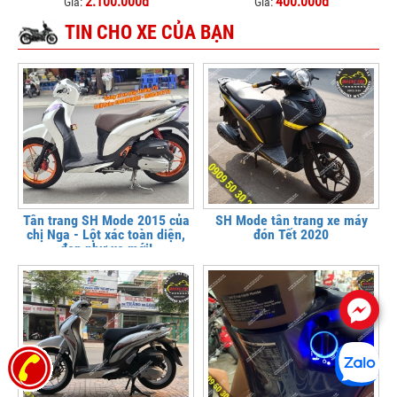
2.100.000đ
400.000đ
Giá:
Giá:
TIN CHO XE CỦA BẠN
Tân trang SH Mode 2015 của
SH Mode tân trang xe máy
chị Nga - Lột xác toàn diện,
đón Tết 2020
đẹp như xe mới!
.