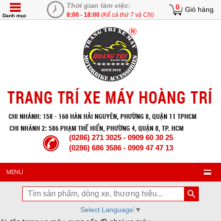
Thời gian làm việc:
0
Giỏ hàng
8:00 - 18:00
(Kể cả thứ 7 và CN)
Danh mục
(0286) 271 3025 - 0909 60 30 25
(0286) 686 3586 - 0909 47 47 13
MENU
Select Language
▼