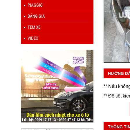
PIAGGIO
BẢNG GIÁ
TEM XE
VIDEO
HƯỚNG D
** Nếu không
** Để tiết ki
THÔNG TI