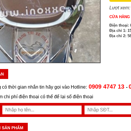
Lượt xem:
CỬA HÀNG 
Điện thoại:
0
Địa chỉ 1:
15
Địa chỉ 2:
58
ẪN
0909 4747 13
 có thời gian nhắn tin hãy gọi vào Hotline:
-
ệm chi phí điện thoại có thể để lại số điện thoại
N SẢN PHẨM