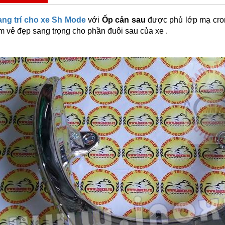
ang trí cho xe Sh Mode
với
Ốp cản sau
được phủ lớp mạ crom 
m vẻ đẹp sang trọng cho phần đuôi sau của xe .