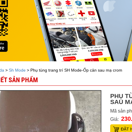
da
>
Sh Mode
> Phụ tùng trang trí SH Mode-Ốp cản sau mạ crom
TIẾT SẢN PHẨM
PHỤ T
SAU M
Mã sản p
230
Giá:
ĐẶT 