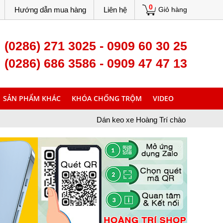
0
Hướng dẫn mua hàng
Liên hệ
Giỏ hàng
(0286) 271 3025 - 0909 60 30 25
(0286) 686 3586 - 0909 47 47 13
SẢN PHẨM KHÁC
KHÓA CHỐNG TRỘM
VIDEO
Dán keo xe Hoàng Trí chào mừng bạn đã ghé thăm trang We