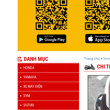
DANH MỤC
Trang chủ
>
hon
CHI 
HONDA
YAMAHA
XE MÁY ĐIỆN
SYM
SUZUKI