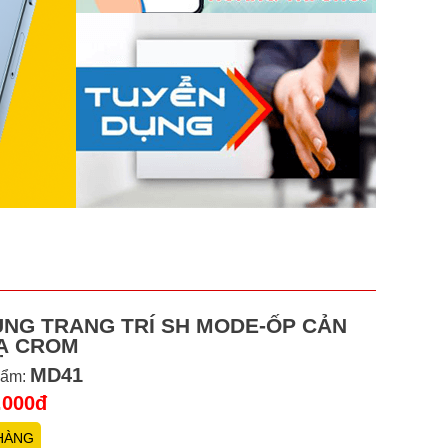
ÙNG TRANG TRÍ SH MODE-ỐP CẢN
Ạ CROM
MD41
hẩm:
.000đ
HÀNG