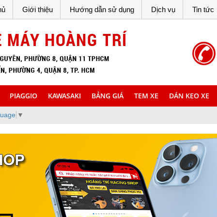
hủ
Giới thiệu
Hướng dẫn sử dụng
Dịch vụ
Tin tức
PIAGGIO
KAWASAKI
BẢNG GIÁ
TEM XE
DÁN KEO XE
guage
▼