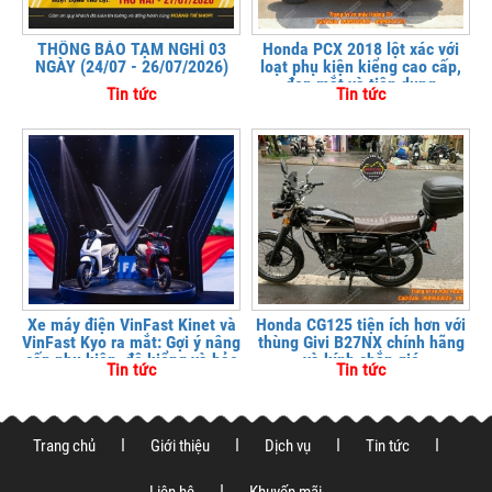
THÔNG BÁO TẠM NGHỈ 03
Honda PCX 2018 lột xác với
NGÀY (24/07 - 26/07/2026)
loạt phụ kiện kiểng cao cấp,
đẹp mắt và tiện dụng
Tin tức
Tin tức
Xe máy điện VinFast Kinet và
Honda CG125 tiện ích hơn với
VinFast Kyo ra mắt: Gợi ý nâng
thùng Givi B27NX chính hãng
cấp phụ kiện, độ kiểng và bảo
và kính chắn gió
Tin tức
Tin tức
vệ xe tại
Trang chủ
Giới thiệu
Dịch vụ
Tin tức