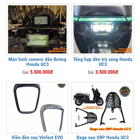
Màn hình camera dẫn đường
Tổng hợp đèn trợ sáng Honda
Honda UC3
UC3
5.500.000đ
3.500.000đ
Giá:
Giá:
Viền đèn sau Vinfast EVO
Baga sau SRP Honda UC3