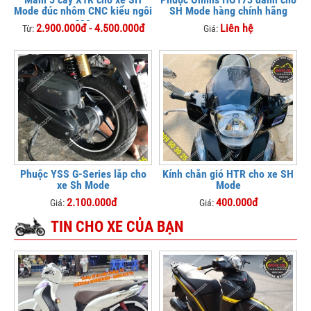
Mode đúc nhôm CNC kiểu ngôi
SH Mode hàng chính hãng
sao
2.900.000đ - 4.500.000đ
Liên hệ
Từ:
Giá:
Phuộc YSS G-Series lắp cho
Kính chắn gió HTR cho xe SH
xe Sh Mode
Mode
2.100.000đ
400.000đ
Giá:
Giá:
TIN CHO XE CỦA BẠN