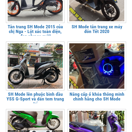
Tân trang SH Mode 2015 của
SH Mode tân trang xe máy
chị Nga - Lột xác toàn diện,
đón Tết 2020
đẹp như xe mới!
SH Mode lên phuộc bình dầu
Nâng cấp ổ khóa thông minh
YSS G-Sport và dán tem trang
chính hãng cho SH Mode
trí