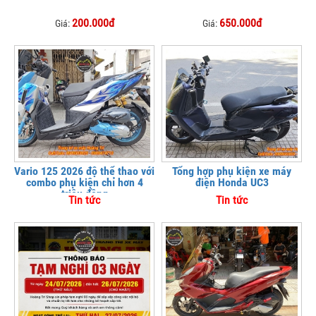
200.000đ
650.000đ
Giá:
Giá:
Vario 125 2026 độ thể thao với
Tổng hợp phụ kiện xe máy
combo phụ kiện chỉ hơn 4
điện Honda UC3
triệu đồng
Tin tức
Tin tức