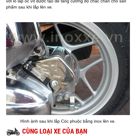
với lỗ lắp ốc vít được tạo để tăng cường độ chắc chắn cho sản
phẩm sau khi lắp lên xe.
Hình ảnh sau khi lắp Cóc phuộc bằng inox lên xe.
CÙNG LOẠI XE CỦA BẠN