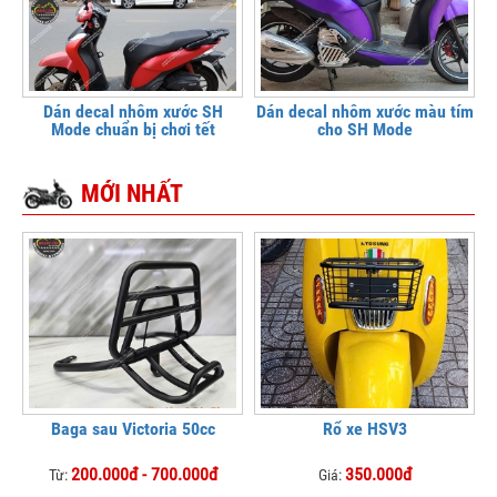
Dán decal nhôm xước SH
Dán decal nhôm xước màu tím
Mode chuẩn bị chơi tết
cho SH Mode
MỚI NHẤT
Baga sau Victoria 50cc
Rổ xe HSV3
200.000đ - 700.000đ
350.000đ
Từ:
Giá: