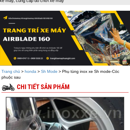
ung cấp đồ chơi xe máy
Trang chủ
>
honda
>
Sh Mode
> Phụ tùng inox xe Sh mode-Cóc
phuộc sau
CHI TIẾT SẢN PHẨM