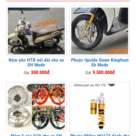
Nệm yên HTR nối dài cho xe
Phuộc Upside Down KingHam
SH Mode
Sh Mode
350.000đ
9.500.000đ
Giá:
Giá:
Mâm 5 cây X1R cho xe SH
Phuộc Ohlins HO173 dành cho