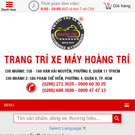
Thời gian làm việc:
0
Giỏ hàng
8:00 - 18:00
(Kể cả thứ 7 và CN)
Danh mục
(0286) 271 3025 - 0909 60 30 25
(0286) 686 3586 - 0909 47 47 13
MENU
Select Language
▼