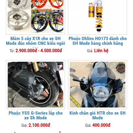
Mâm 5 cây X1R cho xe SH
Phuộc Ohlins HO173 dành cho
Mode đúc nhôm CNC kiểu ngôi
SH Mode hàng chính hãng
sao
2.900.000đ - 4.500.000đ
Liên hệ
Từ:
Giá:
Phuộc YSS G-Series lắp cho
Kính chắn gió HTR cho xe SH
xe Sh Mode
Mode
2.100.000đ
400.000đ
Giá:
Giá: