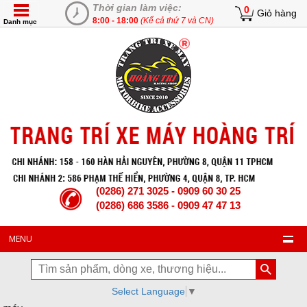
Thời gian làm việc:
0
Giỏ hàng
8:00 - 18:00
(Kể cả thứ 7 và CN)
Danh mục
(0286) 271 3025 - 0909 60 30 25
(0286) 686 3586 - 0909 47 47 13
MENU
Select Language
▼