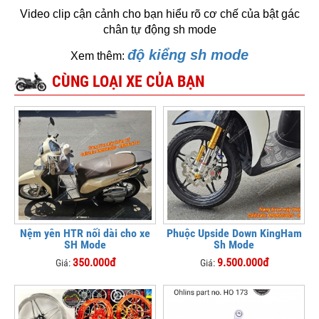
Video clip cận cảnh cho bạn hiểu rõ cơ chế của bật gác
chân tự động sh mode
độ kiểng sh mode
Xem thêm:
CÙNG LOẠI XE CỦA BẠN
Nệm yên HTR nối dài cho xe
Phuộc Upside Down KingHam
SH Mode
Sh Mode
350.000đ
9.500.000đ
Giá:
Giá: