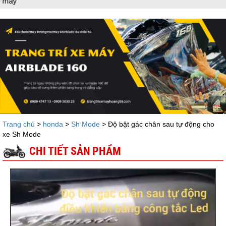
Dán 
Trang chủ
>
honda
>
Sh Mode
> Độ bật gác chân sau tự động cho
xe Sh Mode
CHI TIẾT SẢN PHẨM