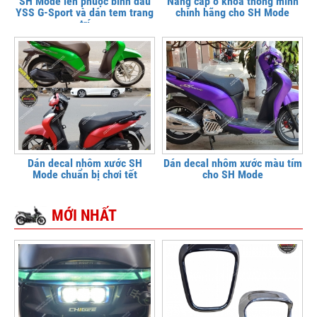
SH Mode lên phuộc bình dầu
Nâng cấp ổ khóa thông minh
YSS G-Sport và dán tem trang
chính hãng cho SH Mode
trí
Dán decal nhôm xước SH
Dán decal nhôm xước màu tím
Mode chuẩn bị chơi tết
cho SH Mode
MỚI NHẤT