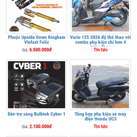
Phuộc Upside Down Kingham
Vario 125 2026 độ thể thao với
Vinfast Feliz
combo phụ kiện chỉ hơn 4
triệu đồng
6.500.000đ
Tin tức
Giá:
Đèn trợ sáng Bulbtek Cyber 1
Tổng hợp phụ kiện xe máy
điện Honda UC3
2.100.000đ
Tin tức
Giá: