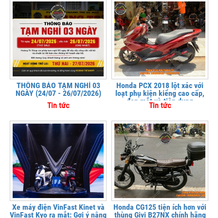
THÔNG BÁO TẠM NGHỈ 03
Honda PCX 2018 lột xác với
NGÀY (24/07 - 26/07/2026)
loạt phụ kiện kiểng cao cấp,
đẹp mắt và tiện dụng
Tin tức
Tin tức
Xe máy điện VinFast Kinet và
Honda CG125 tiện ích hơn với
VinFast Kyo ra mắt: Gợi ý nâng
thùng Givi B27NX chính hãng