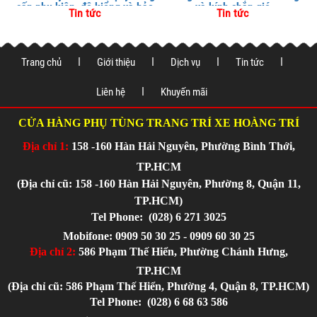
cấp phụ kiện, độ kiểng và bảo
và kính chắn gió
Tin tức
Tin tức
vệ xe tại
Trang chủ
Giới thiệu
Dịch vụ
Tin tức
Liên hệ
Khuyến mãi
CỬA HÀNG PHỤ TÙNG TRANG TRÍ XE HOÀNG TRÍ
Địa chỉ 1:
158 -160 Hàn Hải Nguyên, Phường Bình Thới,
TP.HCM
(Địa chỉ cũ: 158 -160 Hàn Hải Nguyên, Phường 8, Quận 11,
TP.HCM)
Tel Phone:
(028) 6 271 3025
Mobifone: 0909 50 30 25 - 0909 60 30 25
Địa chỉ 2:
586 Phạm Thế Hiển, Phường Chánh Hưng,
TP.HCM
(Địa chỉ cũ: 586 Phạm Thế Hiển, Phường 4, Quận 8, TP.HCM)
Tel Phone:
(028) 6 68 63 586