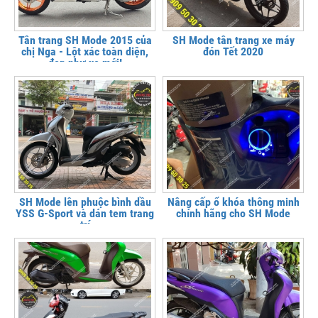
Tân trang SH Mode 2015 của
SH Mode tân trang xe máy
chị Nga - Lột xác toàn diện,
đón Tết 2020
đẹp như xe mới!
SH Mode lên phuộc bình dầu
Nâng cấp ổ khóa thông minh
YSS G-Sport và dán tem trang
chính hãng cho SH Mode
trí