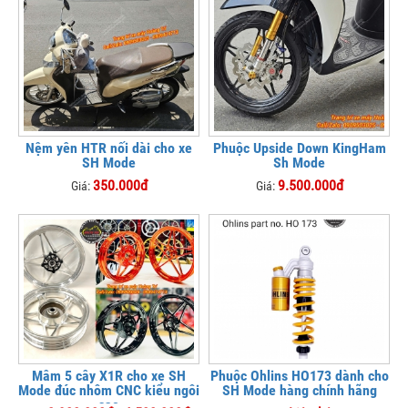
Nệm yên HTR nối dài cho xe
Phuộc Upside Down KingHam
SH Mode
Sh Mode
350.000đ
9.500.000đ
Giá:
Giá:
Mâm 5 cây X1R cho xe SH
Phuộc Ohlins HO173 dành cho
Mode đúc nhôm CNC kiểu ngôi
SH Mode hàng chính hãng
sao