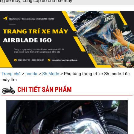
y, cung cấp đồ chơi xe máy
Trang chủ
>
honda
>
Sh Mode
> Phụ tùng trang trí xe Sh mode-Lốc
máy lớn
CHI TIẾT SẢN PHẨM