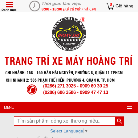
Thời gian làm việc:
0
Giỏ hàng
8:00 - 18:00
(Kể cả thứ 7 và CN)
Danh mục
(0286) 271 3025 - 0909 60 30 25
(0286) 686 3586 - 0909 47 47 13
MENU
Select Language
▼