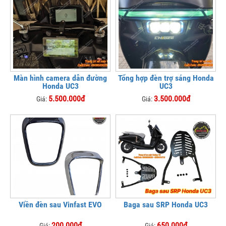
Màn hình camera dẫn đường
Tổng hợp đèn trợ sáng Honda
Honda UC3
UC3
5.500.000đ
3.500.000đ
Giá:
Giá:
Viền đèn sau Vinfast EVO
Baga sau SRP Honda UC3
200.000đ
650.000đ
Giá:
Giá: