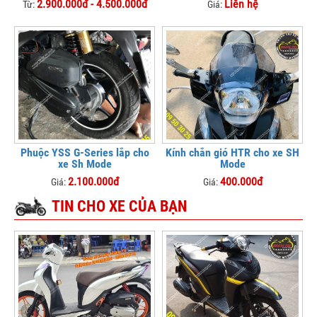
2.900.000đ - 4.500.000đ
Liên hệ
Từ:
Giá:
Phuộc YSS G-Series lắp cho
Kính chắn gió HTR cho xe SH
xe Sh Mode
Mode
2.100.000đ
400.000đ
Giá:
Giá:
TIN CHO XE CỦA BẠN