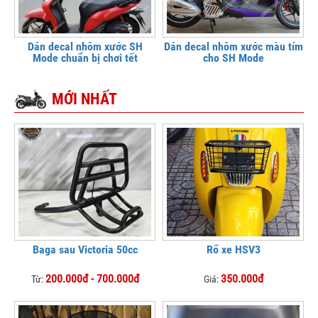
Dán decal nhôm xước SH
Dán decal nhôm xước màu tím
Mode chuẩn bị chơi tết
cho SH Mode
MỚI NHẤT
Baga sau Victoria 50cc
Rổ xe HSV3
200.000đ - 700.000đ
350.000đ
Từ:
Giá: