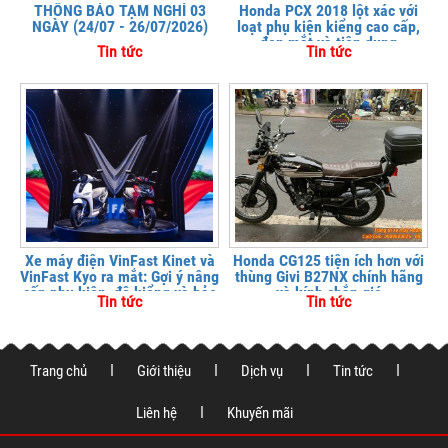
THÔNG BÁO TẠM NGHỈ 03
Honda PCX 2018 lột xác với
NGÀY (24/07 - 26/07/2026)
loạt phụ kiện kiểng cao cấp,
đẹp mắt và tiện dụng
Tin tức
Tin tức
Xe máy điện VinFast Kinet và
Honda CG125 tiện ích hơn với
VinFast Kyo ra mắt: Gợi ý nâng
thùng Givi B27NX chính hãng
cấp phụ kiện, độ kiểng và bảo
và kính chắn gió
Tin tức
Tin tức
vệ xe tại
Trang chủ
Giới thiệu
Dịch vụ
Tin tức
Liên hệ
Khuyến mãi