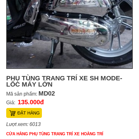
PHỤ TÙNG TRANG TRÍ XE SH MODE-
LỐC MÁY LỚN
MD02
Mã sản phẩm:
135.000đ
Giá:
ĐẶT HÀNG
Lượt xem: 6013
CỬA HÀNG PHỤ TÙNG TRANG TRÍ XE HOÀNG TRÍ