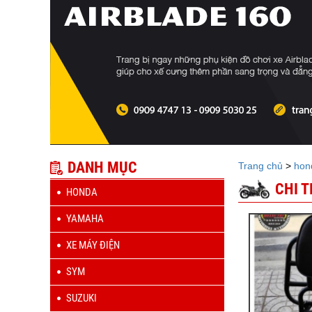
DANH MỤC
Trang chủ
>
hon
CHI 
HONDA
YAMAHA
XE MÁY ĐIỆN
SYM
SUZUKI