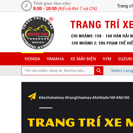
Thời gian làm việc:
Trang c
8:00 - 18:00
(Kể cả thứ 7 và CN)
HONDA
YAMAHA
XE MÁY ĐIỆN
SYM
SUZUKI
Select Lan
rang Web chuyên cung cấp và lắp đặt phụ tùng inox trang trí làm đẹ