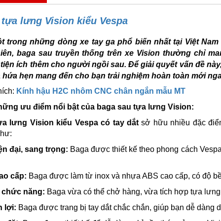
tựa lưng Vision kiểu Vespa
ột trong những dòng xe tay ga phổ biến nhất tại Việt Nam bở
hiên, baga sau truyền thống trên xe Vision thường chỉ 
 tiện ích thêm cho người ngồi sau. Để giải quyết vấn đề này
à hứa hẹn mang đến cho bạn trải nghiệm hoàn toàn mới nga
hích:
Kính hậu H2C nhôm CNC chân ngắn mẫu MT
ững ưu điểm nổi bật của baga sau tựa lưng Vision:
a lưng Vision kiểu Vespa có tay dắt
sở hữu nhiều đặc điể
như:
iện đại, sang trọng:
Baga được thiết kế theo phong cách Vespa
cao cấp:
Baga được làm từ inox và nhựa ABS cao cấp, có độ bền b
2 chức năng:
Baga vừa có thể chở hàng, vừa tích hợp tựa lưng 
n lợi:
Baga được trang bị tay dắt chắc chắn, giúp bạn dễ dàng dắt