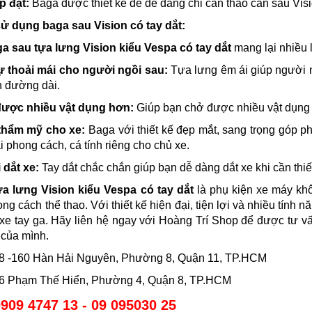
p đặt:
Baga được thiết kế để dễ dàng chỉ cần tháo cản sau Visio
 sử dụng baga sau Vision có tay dắt:
a sau tựa lưng Vision kiểu Vespa có tay dắt
mang lại nhiều 
sự thoải mái cho người ngồi sau:
Tựa lưng êm ái giúp người ng
n đường dài.
được nhiều vật dụng hơn:
Giúp bạn chở được nhiều vật dụng cầ
 thẩm mỹ cho xe:
Baga với thiết kế đẹp mắt, sang trọng góp p
i phong cách, cá tính riêng cho chủ xe.
i dắt xe:
Tay dắt chắc chắn giúp bạn dễ dàng dắt xe khi cần thiế
a lưng Vision kiểu Vespa có tay dắt
là phụ kiện xe máy khô
ong cách thể thao. Với thiết kế hiện đại, tiện lợi và nhiều tính
xe tay ga. Hãy liên hệ ngay với Hoàng Trí Shop để được tư vấn
 của mình.
158 -160 Hàn Hải Nguyên, Phường 8, Quận 11, TP.HCM
586 Phạm Thế Hiển, Phường 4, Quận 8, TP.HCM
909 4747 13 - 09 095030 25