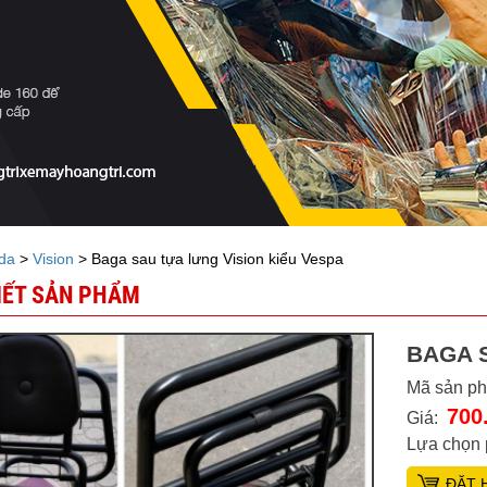
da
>
Vision
> Baga sau tựa lưng Vision kiểu Vespa
TIẾT SẢN PHẨM
BAGA 
Mã sản p
700
Giá:
Lựa chọn 
ĐẶT 