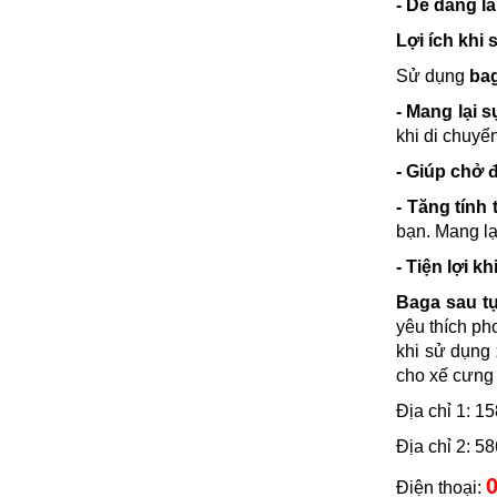
- Dễ dàng lắ
Lợi ích khi
Sử dụng
bag
- Mang lại 
khi di chuyể
- Giúp chở 
- Tăng tính
bạn. Mang lạ
- Tiện lợi kh
Baga sau tự
yêu thích ph
khi sử dụng 
cho xế cưng
Địa chỉ 1: 
Địa chỉ 2: 
0
Điện thoại: