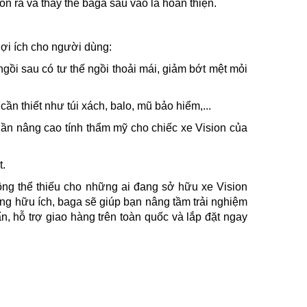
n ra và thay thế baga sau vào là hoàn thiện.
lợi ích cho người dùng:
ồi sau có tư thế ngồi thoải mái, giảm bớt mệt mỏi
n thiết như túi xách, balo, mũ bảo hiểm,...
hần nâng cao tính thẩm mỹ cho chiếc xe Vision của
t.
ng thể thiếu cho những ai đang sở hữu xe Vision
 năng hữu ích, baga sẽ giúp bạn nâng tầm trải nghiệm
, hỗ trợ giao hàng trên toàn quốc và lắp đặt ngay