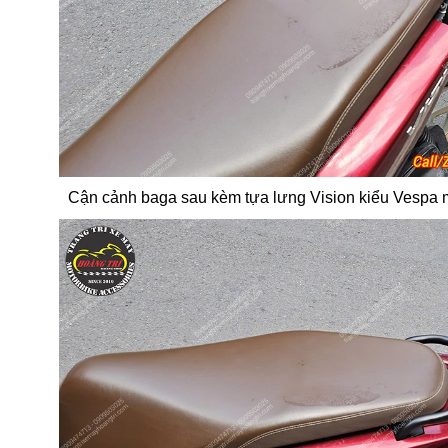
Cận cảnh baga sau kèm tựa lưng Vision kiểu Vespa m