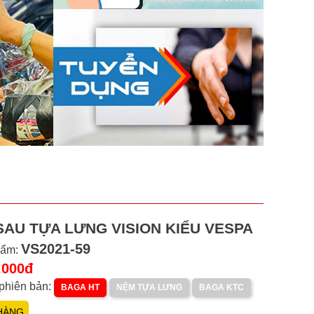
SAU TỰA LƯNG VISION KIỂU VESPA
VS2021-59
hẩm:
.000đ
phiên bản:
BAGA HT
NỆM TỰA LƯNG
BAGA KTC
HÀNG