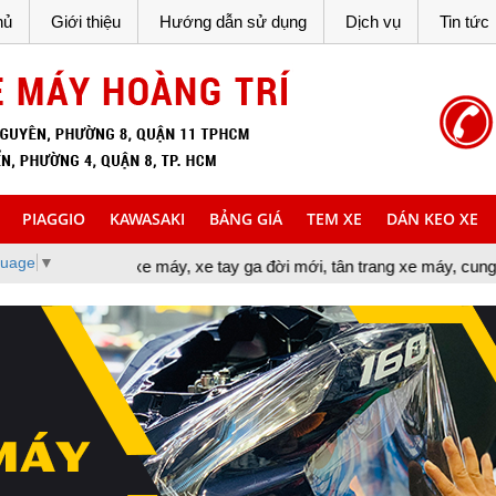
hủ
Giới thiệu
Hướng dẫn sử dụng
Dịch vụ
Tin tức
PIAGGIO
KAWASAKI
BẢNG GIÁ
TEM XE
DÁN KEO XE
guage
▼
p xe máy, xe tay ga đời mới, tân trang xe máy, cung cấp đồ chơi x