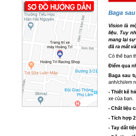
Baga sau 
Vision là m
liệu. Tuy n
mang lại sự
đã ra mắt v
Có thể bạn t
Điểm qua nh
Baga sau tự
anh/chị/em 
- Thiết kế h
xe của bạn.
- Chất liệu 
- Tích hợp 
- Tay dắt tiệ