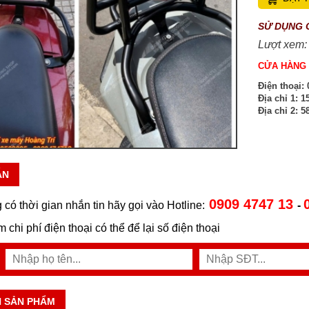
SỬ DỤNG 
Lượt xem:
CỬA HÀNG 
Điện thoại:
0
Địa chỉ 1:
15
Địa chỉ 2:
58
ẪN
0909 4747 13
 có thời gian nhắn tin hãy gọi vào Hotline:
-
ệm chi phí điện thoại có thể để lại số điện thoại
N SẢN PHẨM