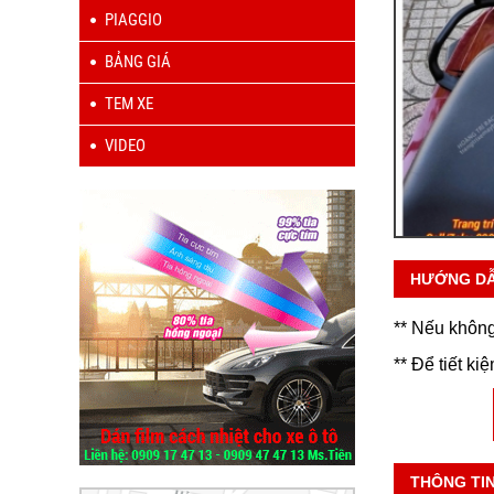
PIAGGIO
BẢNG GIÁ
TEM XE
VIDEO
HƯỚNG D
** Nếu không
** Để tiết ki
THÔNG TI